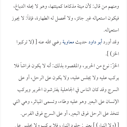
ومنهم من قال: لأن ميتة مذكاها كميتتها، وهو لا يحله الدباغ،
فيكون استعماله غير جائز، ولا تحصل له الطهارة، فإذاً: لا يجوز
استعماله.
وقد أورد
أبو داود
حديث
معاوية
رضي الله عنه [ (لا تركبوا
الخز) ].
الخزّ: نوع من الحرير، والمقصود بذلك: أنه لا يكون فراشاً فلا
يركب عليه ولا يجلس عليه، ولا يكون على الرحل، أو على
السرج وقد كان الناس في الجاهلية يفترشون الحرير ويركب
الإنسان على البعير وهو عليه وطاء، وتسمى المياثر، وهي التي
تتخذ على الرحل فوق البعير، أو على السرج فوق الفرس.
[ (ولا النمار) ] يعني: جلود النمار، فلا يركب ولا يجلس على