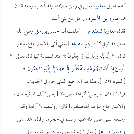
أنه جاء إلى
معاوية
يعني في زمن خلافته وافداً عليه ومعه اثنان
هما
عمرو بن الأسود
ورجل من بني أسد.
فقال
معاوية
للمقدام
: [ أعلمت أن
الحسن بن علي
رضي الله
عنهما قد توفي؟! فرجّع
المقدام
] يعني أتى بالاسترجاع، وهو
قول:
إِنَّا لِلَّهِ وَإِنَّا إِلَيْهِ رَاجِعُونَ
عند المصيبة كما قال تعالى:
الَّذِينَ إِذَا أَصَابَتْهُمْ مُصِيبَةٌ قَالُوا إِنَّا لِلَّهِ وَإِنَّا إِلَيْهِ رَاجِعُونَ
[البقرة:156]، هذا هو الترجيع الذي جاء في الحديث.
قوله: [ قال له رجل: أتراها مصيبة؟ ] يعني: أنك استرجعت،
والاسترجاع إنما هو للمصائب! قال: (وكيف لا أراها وقد
وضعه النبي صلى الله عليه وسلم في حجره، وقال: هذا مني
و
حسين
من
علي
) يعني: إنه شبيهٌ بي، و
حسين
شبيه بـ
علي
.