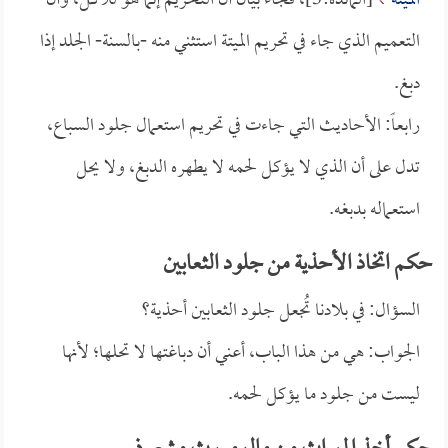
الْمَيْتَةُ
[المائدة:3]، فجاء بيان أن التحريم إنما هو للأكل، وأن
التعميم الذي جاء في تحريم الميتة استثني منه -بالسنة- الجلد إذا
دبغ.
رابعاً: الأحاديث التي جاءت في تحريم استعمال جلود السباع،
تدل على أن الذي لا يؤكل لحمه لا يطهره الدبغ، ولا يحل
استعماله بدبغه.
حكم اتخاذ الأحذية من جلود الثعابين
السؤال: في بلادنا تُجعل جلود الثعابين أحذية؟
الجواب: هي من هذا الباب، أعني أن دباغتها لا تحلها؛ لأنها
ليست من جلود ما يؤكل لحمه.