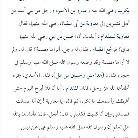
يكرب
رضي الله عنه و
عمرو بن الأسود
ورجل من بني أسد من
أهل قنسرين إلى
معاوية بن أبي سفيان
رضي الله عنهما، فقال
معاوية
للمقدام
: أعلمت أن
الحسن بن علي
رضي الله عنهما
توفي؟ فرجّع
المقدام
، فقال له رجل: أتراها مصيبة؟ قال له: ولم
لا أراها مصيبة وقد وضعه رسول الله صلى الله عليه وسلم في
حجره فقال: (
هذا مني و
حسين
من
علي
)، فقال الأسدي: جمرة
أطفأها الله عز وجل، فقال
المقدام
: أما أنا فلا أبرح اليوم حتى
أغيظك وأسمعك ما تكره، ثم قال: يا
معاوية
! إن أنا صدقت
فصدقني وإن أنا كذبت فكذبني، قال: أفعل، قال: فأنشدك بالله
هل تعلم أن رسول الله صلى الله عليه وسلم نهى عن لبس