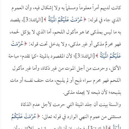
كانت لديهم أمراً معلوماً ومسلماً به ولا إشكال فيه، وأن العموم
الذي جاء في قوله:
حُرِّمَتْ عَلَيْكُمُ الْمَيْتَةُ
[المائدة:3]، يقصد
به ما ليس بمذكى مما هو مأكول اللحم، أما الذي لا يؤكل لحمه،
فهو محرمٌ مذكى أو غير مذكى، ولا يدخل تحت قوله:
حُرِّمَتْ
عَلَيْكُمُ الْمَيْتَةُ
[المائدة:3]؛ لأن المقصود بالميتة -كما تقدم- مباحة
الأكل، وحرمت من أجل الموت من غير ذكاة، وأما غير مأكول
اللحم فهو محرم سواء ذبح أو لم يذبح، مات حتف نفسه أو مات
بذبحه؛ لأن ذبحه لا يجعله مذكى.
والسنة بينت أن جلد الميتة التي حرمت لأجل عدم الذكاة
مستثنى من عموم النهي الوارد في قوله تعالى:
حُرِّمَتْ عَلَيْكُمُ