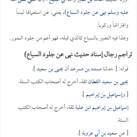
عليه وسلم نهى عن جلود السباع
)، يعني: عن استعمالها لبساً
وافتراشاً وركوباً.
وهذا فيه التعبير بالسباع كالذي قبله، فهو أعم من جلود النمور.
تراجم رجال إسناد حديث نهى عن جلود السباع)
قوله: [ حدثنا
مسدد بن مسرهد
أن
يحيى بن سعيد
].
يحيى بن سعيد القطان
ثقة، أخرج له أصحاب الكتب الستة.
[ و
إسماعيل بن إبراهيم
].
إسماعيل بن إبراهيم ابن علية
ثقة، أخرج له أصحاب الكتب
الستة.
[ عن
سعيد بن أبي عروبة
].