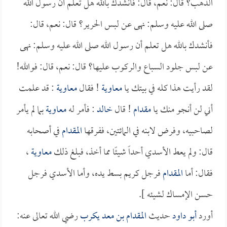
الذهب؟ قال: نعم، قال: فأنشدك بالله هل تعلم أن رسول الله
صلى الله عليه وسلم: نهى عن لبس الحرير؟ قال: نعم، قال:
فأنشدك بالله هل تعلم أن رسول الله صلى الله عليه وسلم: نهى
عن لبس جلود السباع والركوب عليها؟ قال: نعم، قال: فوالله!
لقد رأيت هذا كله في بيتك يا
معاوية
! فقال
معاوية
: قد علمت
أني لن أنجو منك يا
مقدام
! قال
خالد
: فأمر له
معاوية
بما لم يأمر
لصاحبيه، وفرض لابنه في المائتين، ففرقها
المقدام
في أصحابه
قال: ولم يعط الأسدي أحداً شيئًا مما أخذ، فبلغ ذلك
معاوية
،
فقال: أما
المقدام
فرجل كريم بسط يده، وأما الأسدي فرجل
حسن الإمساك لشيئه ].
أورد
أبو داود
حديث
المقدام بن معد يكرب
رضي الله تعالى عنه: