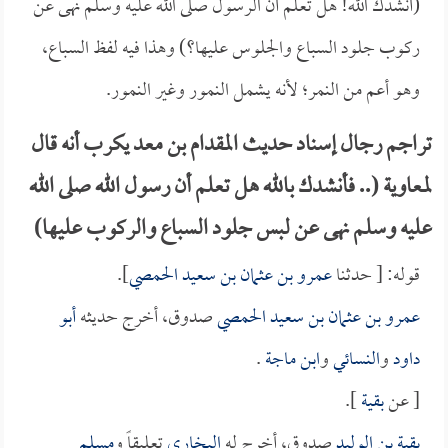
(أنشدك الله! هل تعلم أن الرسول صلى الله عليه وسلم نهى عن
ركوب جلود السباع والجلوس عليها؟) وهذا فيه لفظ السباع،
وهو أعم من النمر؛ لأنه يشمل النمور وغير النمور.
تراجم رجال إسناد حديث المقدام بن معد يكرب أنه قال
لمعاوية (.. فأنشدك بالله هل تعلم أن رسول الله صلى الله
عليه وسلم نهى عن لبس جلود السباع والركوب عليها)
قوله: [ حدثنا
عمرو بن عثمان بن سعيد الحمصي
].
عمرو بن عثمان بن سعيد الحمصي
صدوق، أخرج حديثه
أبو
داود
و
النسائي
و
ابن ماجة
.
[ عن
بقية
].
بقية بن الوليد
صدوق، أخرج له
البخاري
تعليقاً و
مسلم