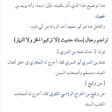
هذا توضيح لهذا الذي ذُكر بكنيته، فبُيّن اسمه: وأنه
يزيد بن
طهمان
.
والقائل هنا هو
أبو سعيد
أحد الرواة عن
أبي داود
.
تراجم رجال إسناد حديث (لا تركبوا الخز ولا النمار)
قوله: [ حدثنا
هناد بن السري
].
هناد بن السري أبو السري
ثقة، أخرج له
البخاري
في خلق أفعال
العباد، و
مسلم
وأصحاب السنن.
[ عن
وكيع
].
عن
وكيع بن الجراح الرؤاسي الكوفي
ثقة، أخرج له أصحاب
الكتب الستة.