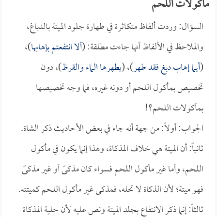
مأكولات اللحم
السؤال: وردت ألفاظ متكاثرة في طهارة جلود الميتة بالدباغ،
والملاحظ في الألفاظ أنها جاءت مطلقة: (
ألا انتفعتم بإهابها
)،
(
أيما إهاب دبغ فقد طهر
)، (
يطهرها الماء والقرظ
)، دون
تخصيص بمأكول اللحم أو دونه غيره، فما وجه تخصيصها
بمأكولات اللحم؟!
الجواب: أولاً: من جهة أنه جاء في بعض الأحاديث ذكر الشاة.
ثانياً: أن الميتة هي خلاف المذكاة، وهذا إنما يكون في مأكول
اللحم، وأما غير مأكول اللحم فسواء كان مذكىً أو غير مذكىً
فهو ميتة؛ لأن الذكاة لا تحله، فمذكى غير مأكول اللحم كميتته.
ثالثاً: إنما ذكر الانتفاع بجلد الميتة ونص عليه لأن حلية المذكاة