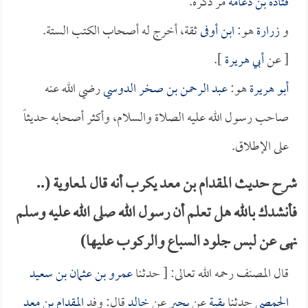
قتادة بن دعامة
مر ذكره.
و
زرارة
هو:
ابن أوفى
ثقة، أخرج له أصحاب الكتب الستة.
[ عن
أبي هريرة
].
أبو هريرة
هو:
عبد الرحمن بن صخر الدوسي
رضي الله عنه
صاحب رسول الله عليه الصلاة والسلام، وأكثر أصحابه حديثاً
على الإطلاق.
شرح حديث المقدام بن معد يكرب أنه قال لمعاوية (..
فأنشدك بالله هل تعلم أن رسول الله صلى الله عليه وسلم
نهى عن لبس جلود السباع والركوب عليها)
قال المصنف رحمه الله تعالى: [ حدثنا
عمرو بن عثمان بن سعيد
الحمصي
حدثنا
بقية
عن
بحير
عن
خالد
قال: وفد
المقدام بن معد