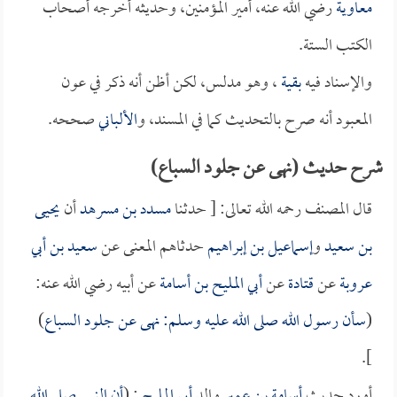
معاوية
رضي الله عنه، أمير المؤمنين، وحديثه أخرجه أصحاب
الكتب الستة.
والإسناد فيه
بقية
، وهو مدلس، لكن أظن أنه ذكر في عون
المعبود أنه صرح بالتحديث كما في المسند، و
الألباني
صححه.
شرح حديث (نهى عن جلود السباع)
قال المصنف رحمه الله تعالى: [ حدثنا
مسدد بن مسرهد
أن
يحيى
بن سعيد
و
إسماعيل بن إبراهيم
حدثاهم المعنى عن
سعيد بن أبي
عروبة
عن
قتادة
عن
أبي المليح بن أسامة
عن أبيه رضي الله عنه:
(
سأن رسول الله صلى الله عليه وسلم: نهى عن جلود السباع
)
].
أورد حديث
أسامة بن عمير
والد
أبي المليح
: (
أن النبي صلى الله