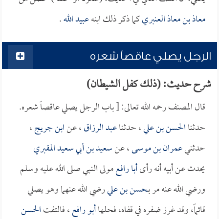
معاذ بن معاذ العنبري
كما ذكر ذلك ابنه
عبيد الله
.
الرجل يصلي عاقصاً شعره
شرح حديث: (ذلك كفل الشيطان)
قال المصنف رحمه الله تعالى: [ باب الرجل يصلي عاقصاً شعره.
حدثنا
الحسن بن علي
، حدثنا
عبد الرزاق
، عن
ابن جريج
،
حدثني
عمران بن موسى
، عن
سعيد بن أبي سعيد المقبري
يحدث عن أبيه أنه رأى
أبا رافع
مولى النبي صلى الله عليه وسلم
ورضي الله عنه مر بـ
حسن بن علي
رضي الله عنهما وهو يصلي
قائماً، وقد غرز ضفره في قفاه، فحلها
أبو رافع
، فالتفت
الحسن