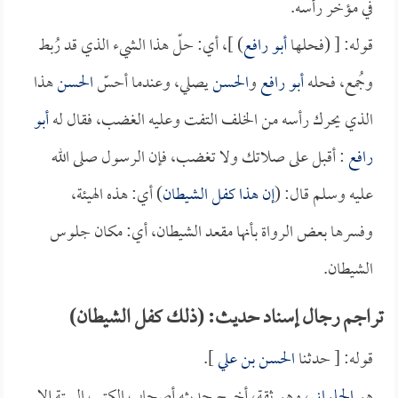
في مؤخر رأسه.
قوله: [ (فحلها
أبو رافع
) ]، أي: حلّ هذا الشيء الذي قد رُبط
وجُمع، فحله
أبو رافع
و
الحسن
يصلي، وعندما أحسّ
الحسن
هذا
الذي يحرك رأسه من الخلف التفت وعليه الغضب، فقال له
أبو
رافع
: أقبل على صلاتك ولا تغضب، فإن الرسول صلى الله
عليه وسلم قال: (
إن هذا كفل الشيطان
) أي: هذه الهيئة،
وفسرها بعض الرواة بأنها مقعد الشيطان، أي: مكان جلوس
الشيطان.
تراجم رجال إسناد حديث: (ذلك كفل الشيطان)
قوله: [ حدثنا
الحسن بن علي
].
هو
الحلواني
، وهو ثقة، أخرج حديثه أصحاب الكتب الستة إلا