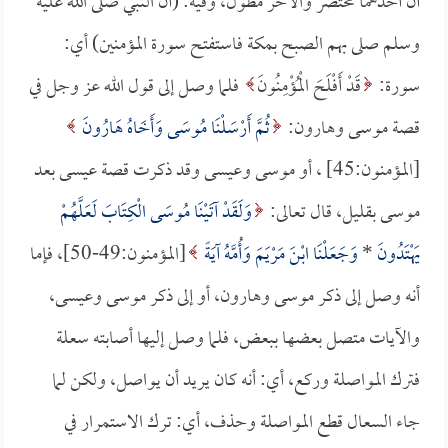
أن أحدهما مختصر والآخر مطول، وفيه: (أن النبي صلى الله عليه
وسلم صلى بهم الصبح بمكة فاستفتح سورة المؤمنين) أي:
سورة:
قَدْ أَفْلَحَ الْمُؤْمِنُونَ
فلما وصل إلى قول الله عز وجل في
قصة موسى وهارون:
ثُمَّ أَرْسَلْنَا مُوسَى وَأَخَاهُ هَارُونَ
[المؤمنون:45] ، أو موسى وعيسى وقد ذكرت قصة عيسى بعد
موسى بقليل، قال تعالى:
وَلَقَدْ آتَيْنَا مُوسَى الْكِتَابَ لَعَلَّهُمْ
يَهْتَدُونَ
*
وَجَعَلْنَا ابْنَ مَرْيَمَ وَأُمَّهُ آيَةً
[المؤمنون:49-50]، فإما
أنه وصل إلى ذكر موسى وهارون، أو إلى ذكر موسى وعيسى،
والآيات متصل بعضها ببعض، فلما وصل إليها أصابته سعلة
فترك المواصلة وركع، أي: أنه كان يريد أن يواصل، ولكن لما
جاء السعال قطع المواصلة وحذف، أي: ترك الاستمرار في