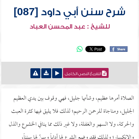
شرح سنن أبي داود [087]
للشيخ : عبد المحسن العباد
التفريغ النصي الكامل
الصلاة أمرها عظيم، وشأنها جليل، فهي وقوف بين يدي العظيم
الجليل، ومناجاة للرحمن الرحيم؛ لذلك فلا يليق فيها كثرة العبث
والحركة، ولا السهو والغفلة، ولا غير ذلك مما ينافي الخشوع والذل
والانكسار؛ ولذلك فقد وضع الشرع لها آداباً وسنّ لها سنناً،