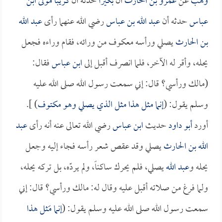
وهب
عن
عمرو بن الحارث
أن
بكيراً
حدثه أن
كريباً مولى ابن
عباس
حدثه أن
عبد الله بن عباس
رضي الله عنهما رأى
عبد الله
بن الحارث
يصلي ورأسه معكوف من ورائه، فقام وراءه فجعل
يحله، وأقر له الآخر، فلما انصرف أقبل إلى
ابن عباس
فقال:
(مالك ورأسي؟ قال: إني سمعت رسول الله صلى الله عليه
وسلم يقول: (
إنما مثل هذا مثل الذي يصلي وهو مكتوف
) ].
أورد
أبو داود
حديث
ابن عباس
رضي الله تعالى عنه أنه رأى
عبد
الله بن الحارث
يصلي وقد عقص شعر رأسه فجاء إليه وجعل
يحله و
عبد الله
يصلي، فلم يحرك ساكناً، ولم يردّه، بل تركه يحله،
ولما فرغ من صلاته أقبل عليه وقال له: مالك ورأسي؟ قال: إني
سمعت رسول الله صلى الله عليه وسلم يقول: (
إنما مَثل هذا