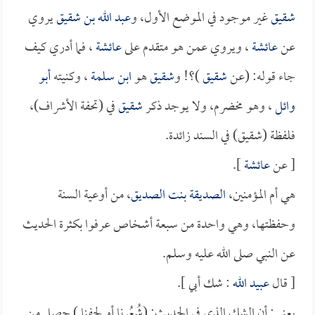
شقيق
غير موجود في الموضع الأول، و
عبد الله بن شقيق
يروي
عن
عائشة
، ويروي عمن هو متقدم على
عائشة
، فما أدري كيف
جاء قوله: (عن
شقيق
)؟! و
شقيق
هو
ابن سلمة
، وكنيته
أبو
وائل
، وهو مخضرم، ولا يوجد ذكر
شقيق
في (تحفة الأشراف)،
فلفظة (شقيق) في السند زائدة.
[ عن
عائشة
].
هي أم المؤمنين،
الصديقة بنت الصديق
، من أوعية السنة
وحفظتها، وهي واحدة من سبعة أشخاص عرفوا بكثرة الحديث
عن النبي صلى الله عليه وسلم.
[ قال
عبيد الله
: شك أبي ].
يعني: أن الشك الذي في الحديث: (شُعُرنا أو لحفنا ) حصل من