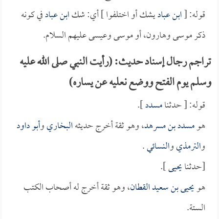
قوله: [
ابن عباد
يشك أو اختلفوا ] أي: شك
ابن عباد
في كونه
ذكر موسى وهارون، أو موسى وعيسى عليهم السلام.
تراجم رجال إسناد حديث: (رأيت النبي صلى الله عليه
وسلم يوم الفتح ووضع نعليه عن يساره)
قوله: [ حدثنا
مسدد
].
هو
مسدد بن مسرهد
، وهو ثقة أخرج حديثه
البخاري
و
أبو داود
و
الترمذي
و
النسائي
.
[حدثنا
يحيى
].
هو
يحيى بن سعيد القطان
، وهو ثقة أخرج له أصحاب الكتب
الستة.