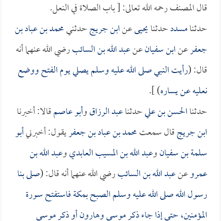
قال المصنف رحمه الله تعالى: [ باب الصلاة في النعل.
حدثنا
مسدد
حدثنا
يحيى
عن
ابن جريج
حدثني
محمد بن عباد بن
جعفر
عن
ابن سفيان
عن
عبد الله بن السائب
رضي الله عنهما أنه
قال: (
رأيت النبي صلى الله عليه وسلم يصلي يوم الفتح ووضع
نعليه عن يساره
) ].
حدثنا
الحسن بن علي
حدثنا
عبد الرزاق
و
أبو عاصم
قالا: أخبرنا
ابن جريج
قال سمعت
محمد بن عباد بن جعفر
يقول: أخبرني
أبو
سلمة بن سفيان
و
عبد الله بن المسيب العابدي
و
عبد الله بن
عمرو
عن
عبد الله بن السائب
رضي الله عنهما أنه قال: (
صلى بنا
رسول الله صلى الله عليه وسلم الصبح بمكة فاستفتح سورة
المؤمنين، حتى إذا جاء ذكر موسى وهارون أو ذكر موسى