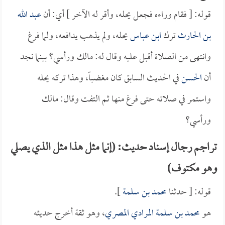
قوله: [ فقام وراءه فجعل يحله، وأقر له الآخر ] أي: أن
عبد الله
بن الحارث
ترك
ابن عباس
يحله، ولم يذهب يدافعه، ولما فرغ
وانتهى من الصلاة أقبل عليه وقال له: مالك ورأسي؟ بينما نجد
أن
الحسن
في الحديث السابق كان مغضباً، وهذا تركه يحله
واستمر في صلاته حتى فرغ منها ثم التفت وقال: مالك
ورأسي؟
تراجم رجال إسناد حديث: (إنما مثل هذا مثل الذي يصلي
وهو مكتوف)
قوله: [ حدثنا
محمد بن سلمة
].
هو
محمد بن سلمة المرادي المصري
، وهو ثقة أخرج حديثه