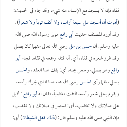
قفاه فإنه لا يسجد مع الإنسان منه شيء، وقد جاء في الحديث:
(
أمرت أن أسجد على سبعة آراب، ولا أكف ثوباً ولا شعراً
) .
وقد أورد المصنف حديث
أبي رافع
مولى رسول الله صلى الله
عليه وسلم: أن
حسن بن علي
رضي الله تعالى عنهما كان يصلي
وقد غرز شعره في قفاه، أي: أنه فتله وجمعه في قفاه، فجاء
أبو
رافع
وهو يصلي، وجعل يحله، أي: يفك هذا العقد، و
الحسن
يصلي، فلما رأى
الحسن
رضي الله عنه هذا الذي يحرك رأسه،
ويقوم بحل شعر رأسه، التفت مغضباً، فقال له
أبو رافع
: أقبل
على صلاتك ولا تغضب، أي: استمر في صلاتك ولا تغضب،
فإن النبي صلى الله عليه وسلم قال: (
ذلك كفل الشيطان
) أي: