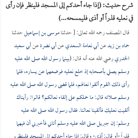
شرح حديث: (إذا جاء أحدكم إلى المسجد فلينظر فإن رأى
في نعليه قذراً أو أذى فليمسحه...)
قال المصنف رحمه الله تعالى: [ حدثنا
موسى بن إسماعيل
حدثنا
حماد بن زيد
عن
أبي نعامة السعدي
عن
أبي نضرة
عن
أبي سعيد
الخدري
رضي الله عنه أنه قال: (
بينما رسول الله صلى الله عليه
وسلم يصلي بأصحابه إذ خلع نعليه فوضعهما عن يساره، فلما
رأى ذلك القوم ألقوا نعالهم، فلما قضى رسول الله صلى الله عليه
وسلم صلاته قال: ما حملكم على إلقاء نعالكم؟ قالوا: رأيناك
ألقيت نعليك فألقينا نعالنا. فقال رسول الله صلى الله عليه
وسلم: إن جبريل صلى الله عليه وسلم أتاني فأخبرني أن فيهما
قذراً -أو قال: أذى- وقال: إذا جاء أحدكم إلى المسجد فلينظر،