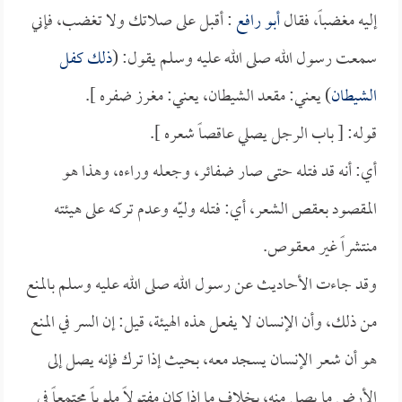
إليه مغضباً، فقال
أبو رافع
: أقبل على صلاتك ولا تغضب، فإني
سمعت رسول الله صلى الله عليه وسلم يقول: (
ذلك كفل
الشيطان
) يعني: مقعد الشيطان، يعني: مغرز ضفره ].
قوله: [ باب الرجل يصلي عاقصاً شعره ].
أي: أنه قد فتله حتى صار ضفائر، وجعله وراءه، وهذا هو
المقصود بعقص الشعر، أي: فتله وليّه وعدم تركه على هيئته
منتشراً غير معقوص.
وقد جاءت الأحاديث عن رسول الله صلى الله عليه وسلم بالمنع
من ذلك، وأن الإنسان لا يفعل هذه الهيئة، قيل: إن السر في المنع
هو أن شعر الإنسان يسجد معه، بحيث إذا ترك فإنه يصل إلى
الأرض ما يصل منه، بخلاف ما إذا كان مفتولاً ملوياً مجتمعاً في