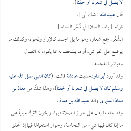
لا يصلي في شعرنا أو لحفنا
).
قال
عبيد الله
: شك أبي ].
قوله: [ باب الصلاة في شُعُر النساء ].
الشُعُر: جمع شعار، وهو ما يلي الجسد كالإزار ونحوه، وكذلك ما
يوضع على الفراش، أو ما يلتحف به مما يكون له اتصال
ومباشرة للجسد.
وقد أورد
أبو داود
حديث
عائشة
قالت: (
كان النبي صلى الله عليه
وسلم كان لا يصلي في شعرنا أو لحفنا
)، وهذا شكٌ من
معاذ بن
معاذ العنبري
والد
عبيد الله بن معاذ
.
وقد جاء ما يدل على جواز الصلاة فيها، ويكون الترك مبنياً على
ما إذا كان فيها شيء من النجاسة، وجواز استعمالها فيما إذا تحقق