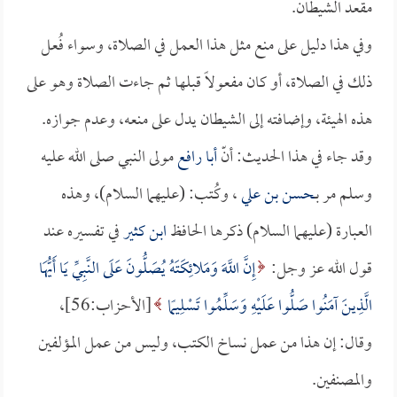
مقعد الشيطان.
وفي هذا دليل على منع مثل هذا العمل في الصلاة، وسواء فُعل
ذلك في الصلاة، أو كان مفعولاً قبلها ثم جاءت الصلاة وهو على
هذه الهيئة، وإضافته إلى الشيطان يدل على منعه، وعدم جوازه.
وقد جاء في هذا الحديث: أنّ
أبا رافع
مولى النبي صلى الله عليه
وسلم مر بـ
حسن بن علي
، وكُتب: (عليهما السلام)، وهذه
العبارة (عليهما السلام) ذكرها الحافظ
ابن كثير
في تفسيره عند
قول الله عز وجل:
إِنَّ اللَّهَ وَمَلائِكَتَهُ يُصَلُّونَ عَلَى النَّبِيِّ يَا أَيُّهَا
الَّذِينَ آمَنُوا صَلُّوا عَلَيْهِ وَسَلِّمُوا تَسْلِيمًا
[الأحزاب:56]،
وقال: إن هذا من عمل نساخ الكتب، وليس من عمل المؤلفين
والمصنفين.