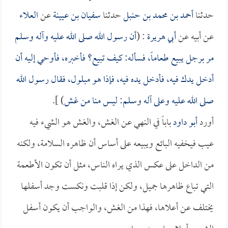
حدثنا
أحمد بن محمد بن حنبل
حدثنا
سفيان بن عيينة
عن
العلاء
عن أبيه عن
أبي هريرة
: (
أن رسول الله صلى الله عليه وآله وسلم
مر برجل يبيع طعاماً، فسأله: كيف تبيع؟ فأخبره، فأوحي إليه أن
أدخل يدك فيه، فأدخل يده فيه، فإذا هو مبلول، فقال رسول الله
صلى الله عليه وعلى آله وسلم: ليس منا من غش
) ].
أورد
أبو داود
باباً في النهي عن الغش، والغش هو الشيء فيه
عيب فيخفيه البائع ويبيعه على أساس أن ظاهره السلامة، ولكنه
من الداخل على عكس الذي يراه الناس، مثل أن تكون الأطعمة
التي تباع ظاهرها جميل، ولكن إذا قلبت ونكست وجد أسفلها
يختلف عن أعلاها، فهذا من الغش، والواجب أن يكون أسفل