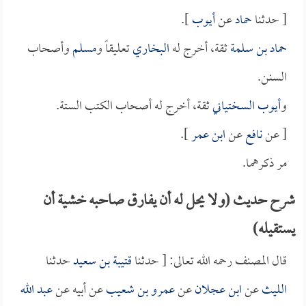
[ حدثنا
حماد
عن
أيوب
].
حماد بن سلمة
ثقة، أخرج له
البخاري
تعليقاً و
مسلم
وأصحاب
السنن.
و
أيوب السختياني
ثقة، أخرج له أصحاب الكتب الستة.
[ عن
نافع
عن
ابن عمر
].
مر ذكرهما.
شرح حديث (ولا يحل له أن يفارق صاحبه خشية أن
يستقيله)
قال المصنف رحمه الله تعالى: [ حدثنا
قتيبة بن سعيد
حدثنا
الليث
عن
ابن عجلان
عن
عمرو بن شعيب
عن أبيه عن
عبد الله