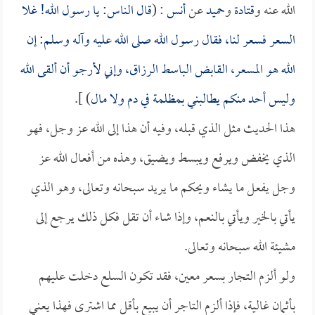
الله عنه و
قتادة
و
حميد
عن
أنس
: (
قال الناس: يا رسول الله! غلا
السعر فسعر لنا، فقال رسول الله صلى الله عليه وآله وسلم: إن
الله هو المسعر، القابض الباسط الرزاق، وإني لأرجو أن ألقى الله
وليس أحد منكم يطالبني بمظلمة في دم ولا مال
) ].
هذا الحديث مثل الذي قبله، وفيه أن هذا إلى الله عز وجل، فهو
الذي يخفض ويرفع ويبسط ويضيق، وهذه من أفعال الله عز
وجل يفعل ما يشاء ويحكم ما يريد سبحانه وتعالى، وهو الذي
يأتي بالخير ويأتي بالنعم، وإذا شاء أن تقل فكل ذلك يرجع إلى
مشيئة الله سبحانه وتعالى.
ولو ألزم التجار بسعر معين، فقد تكون السلع دخلت عليهم
بأثمان غالية، فإذا ألزم التاجر أن يبيع بأقل مما اشترى فهذا يعني