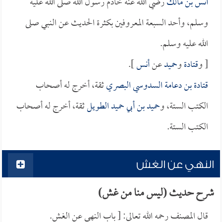
أنس بن مالك
رضي الله عنه خادم رسول الله صلى الله عليه
وسلم، وأحد السبعة المعروفين بكثرة الحديث عن النبي صلى
الله عليه وسلم.
[ و
قتادة
و
حميد
عن
أنس
].
قتادة بن دعامة السدوسي البصري
ثقة، أخرج له أصحاب
الكتب الستة، و
حميد بن أبي حميد الطويل
ثقة، أخرج له أصحاب
الكتب الستة.
النهي عن الغش
شرح حديث (ليس منا من غش)
قال المصنف رحمه الله تعالى: [ باب النهي عن الغش.