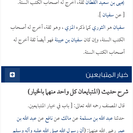
يحيى بن سعيد القطان
ثقة، أخرج له أصحاب الكتب الستة.
[ عن
سفيان
].
سفيان
هو
الثوري
كما ذكره
المزي
، وهو ثقة، أخرج له أصحاب
الكتب الستة، وإن كان
سفيان بن عيينة
فهو أيضاً ثقة أخرج له
أصحاب الكتب الستة.
خيار المتبايعين
شرح حديث (المتبايعان كل واحد منهما بالخيار)
قال المصنف رحمه الله تعالى: [ باب في خيار المتبايعين.
حدثنا
عبد الله بن مسلمة
عن
مالك
عن
نافع
عن
عبد الله بن
عمر
رضي الله عنهما: (
أن رسول الله صلى الله عليه وآله وسلم