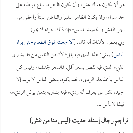
هو ألا يكون هناك غش، وأن يكون ظاهر ما يباع وباطنه على
حد سواء، ولا يكون الظاهر سليماً والباطن سيئاً وأخفي من
أجل الغش والخديعة للناس؛ فإن ذلك حرام لا يجوز.
وفي بعض الألفاظ أنه قال: (
ألا جعلته فوق الطعام حتى يراه
الناس
) يعني: هذا الذي فيه بلل؛ لأن من الناس من قد يشتري
الشيء الذي فيه نقص بسعر أقل، فالسعر يختلف، وليس كل
الناس يأخذ هذا الرديء، فقد يكون بعض الناس لا يريد إلا
الجيد، لكن من يعرف أنه رديء فإنه يشتريه بثمن يماثل الرديء،
فهذا لا بأس به.
تراجم رجال إسناد حديث (ليس منا من غش)