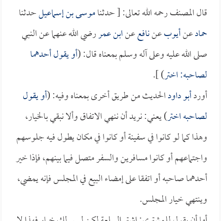
قال المصنف رحمه الله تعالى: [ حدثنا
موسى بن إسماعيل
حدثنا
حماد
عن
أيوب
عن
نافع
عن
ابن عمر
رضي الله عنهما عن النبي
صلى الله عليه وعلى آله وسلم بمعناه قال: (
أو يقول أحدهما
لصاحبه: اختر
) ].
أورد
أبو داود
الحديث من طريق أخرى بمعناه وفيه: (
أو يقول
لصاحبه اختر
) يعني: نريد أن ننهي الاتفاق وألا نبقي بالخيار،
وهذا كما لو كانوا في سفينة أو كانوا في مكان يطول فيه جلوسهم
واجتماعهم أو كانوا مسافرين والسفر متصل فيما بينهم، فإذا خير
أحدهما صاحبه أو اتفقا على إمضاء البيع في المجلس فإنه يمضي،
وينتهي خيار المجلس.
أما أن يقول للمشتري: اشتر السلعة لكن ليس لك خيار فهذا لا