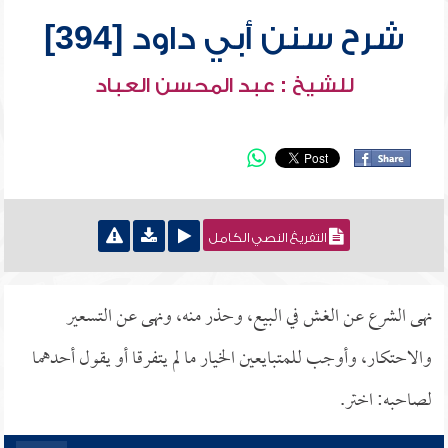
شرح سنن أبي داود [394]
للشيخ : عبد المحسن العباد
التفريغ النصي الكامل
نهى الشرع عن الغش في البيع، وحذر منه، ونهى عن التسعير
والاحتكار، وأوجب للمتبايعين الخيار ما لم يتفرقا أو يقول أحدهما
لصاحبه: اختر.