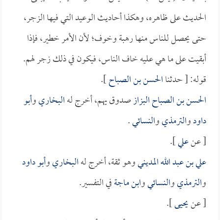
الحديث على ظاهره، وهكذا أحاديث الوعيد التي فيها الزجر،
حتى يحصل للناس منها رهبة وخوف؛ لأن الأمر خطير، فإذا
أبقيت على ما هي عليه خاف الناس، فيكون في ذلك زجر لهم.
قوله: [ حدثنا
الحسن بن الصباح
].
الحسن بن الصباح البزاز
صدوق يهم، أخرج له
البخاري
و
أبو
داود
و
الترمذي
و
النسائي
.
[ عن
علي
].
علي بن عبد الله المديني
وهو ثقة، أخرج له
البخاري
و
أبو داود
و
الترمذي
و
النسائي
و
ابن ماجة
في التفسير.
[ عن
يحيى
].