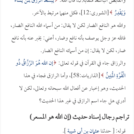
والقابض الباسط متقابلان، قال الله:
يَبْسُطُ الرِّزْقَ لِمَنْ يَشَاءُ
وَيَقْدِرُ
[الشورى:12]، فكل منهما مرتبط بالآخر.
والله هو النافع الضار لكن لا يقال: من أسماء الله النافع الضار،
فالله عز وجل يوصف بأنه نافع وضار، أعني: يخبر عنه بأنه نافع
ضار، لكن لا يقال: إن من أسمائه النافع الضار.
والرزاق جاء في القرآن في قوله تعالى:
إن الله هُوَ الرَّزَّاقُ ذُو
الْقُوَّةِ الْمَتِينُ
[الذاريات:58]، وأما الرازق فجاء في هذا
الحديث، وهو إخبار عن أفعال الله سبحانه وتعالى، لكن لا
أدري هل جاء اسم الرازق في غير هذا الحديث؟
تراجم رجال إسناد حديث (إن الله هو المسعر)
قوله: [ حدثنا
عثمان بن أبي شيبة
].