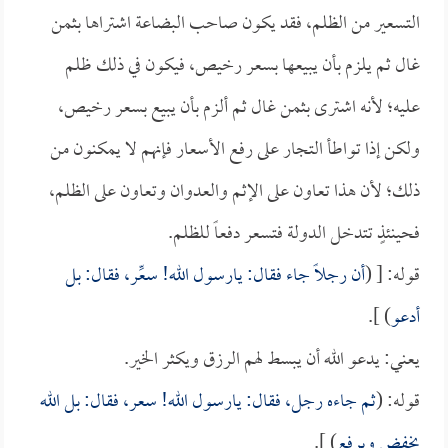
التسعير من الظلم، فقد يكون صاحب البضاعة اشتراها بثمن
غال ثم يلزم بأن يبيعها بسعر رخيص، فيكون في ذلك ظلم
عليه؛ لأنه اشترى بثمن غال ثم ألزم بأن يبيع بسعر رخيص،
ولكن إذا تواطأ التجار على رفع الأسعار فإنهم لا يمكنون من
ذلك؛ لأن هذا تعاون على الإثم والعدوان وتعاون على الظلم،
فحينئذٍ تتدخل الدولة فتسعر دفعاً للظلم.
قوله: [ (
أن رجلاً جاء فقال: يارسول الله! سعِّر، فقال: بل
أدعو
) ].
يعني: يدعو الله أن يبسط لهم الرزق ويكثر الخير.
قوله: (
ثم جاءه رجل، فقال: يارسول الله! سعر، فقال: بل الله
يخفض ويرفع
) ].