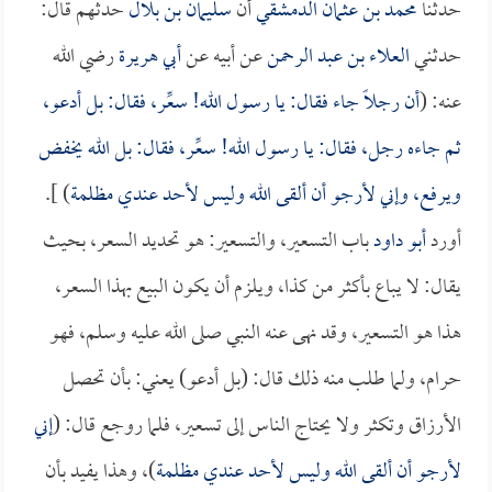
حدثنا
محمد بن عثمان الدمشقي
أن
سليمان بن بلال
حدثهم قال:
حدثني
العلاء بن عبد الرحمن
عن أبيه عن
أبي هريرة
رضي الله
عنه: (
أن رجلاً جاء فقال: يا رسول الله! سعِّر، فقال: بل أدعو،
ثم جاءه رجل، فقال: يا رسول الله! سعِّر، فقال: بل الله يخفض
ويرفع، وإني لأرجو أن ألقى الله وليس لأحد عندي مظلمة
) ].
أورد
أبو داود
باب التسعير، والتسعير: هو تحديد السعر، بحيث
يقال: لا يباع بأكثر من كذا، ويلزم أن يكون البيع بهذا السعر،
هذا هو التسعير، وقد نهى عنه النبي صلى الله عليه وسلم، فهو
حرام، ولما طلب منه ذلك قال: (بل أدعو) يعني: بأن تحصل
الأرزاق وتكثر ولا يحتاج الناس إلى تسعير، فلما روجع قال: (
إني
لأرجو أن ألقى الله وليس لأحد عندي مظلمة
)، وهذا يفيد بأن