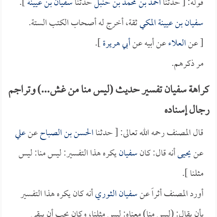
قوله: [ حدثنا
أحمد بن محمد بن حنبل
حدثنا
سفيان بن عيينة
].
سفيان بن عيينة المكي
ثقة، أخرج له أصحاب الكتب الستة.
[ عن
العلاء
عن أبيه عن
أبي هريرة
].
مر ذكرهم.
كراهة سفيان تفسير حديث (ليس منا من غش...) وتراجم
رجال إسناده
قال المصنف رحمه الله تعالى: [ حدثنا
الحسن بن الصباح
عن
علي
عن
يحيى
أنه قال: كان
سفيان
يكره هذا التفسير: ليس منا: ليس
مثلنا ].
أورد المصنف أثراً عن
سفيان الثوري
أنه كان يكره هذا التفسير
بأن يقال: (ليس منا) معناه: ليس مثلنا، وكان يحب أن يبقى