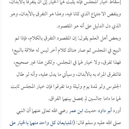
إسقاط خيار المجلس فإنه يثبت لهما الخيار إلى أن يتفرقا بالأبدان،
وينفض الاجتماع الذي كانا فيه، وهذا هو التفرق بالأبدان، وهو
الذي دل الدليل على أنه هو المقصود.
وبعض أهل العلم يقول: إن المقصود التفرق بالكلام، فإذا تم
البيع في المجلس ثم صار هناك كلام آخر ليس له علاقة بالبيع؛
فهذا تفرق، ولا خيار لهما في المجلس. ولكن هذا غير صحيح،
فالتفرق المراد به بالأبدان، وسيأتي ما يدل عليه، وأنه لو طال
الجلوس ولو لمدة يوم وليلة وما تفرقوا فإن خيار المجلس ثابت
لهما ما داما جالسين لم يحصل بينهما الفراق.
أورد
أبو داود
حديث
ابن عمر
رضي الله تعالى عنهما أن النبي
صلى الله عليه وسلم قال: (
المتبايعان كل واحد منهما بالخيار على