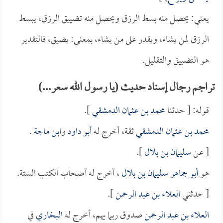
يعني: يحصل منه بسط الرزق ويحصل منه تضييق الرزق، يبسط
الرزق لمن يشاء، ويقدر على من يشاء، بمعنى: يضيق، فالتقدير
هو التضييق والتقليل.
تراجم رجال إسناد حديث (يا رسول الله سعر...)
قوله: [ حدثنا
محمد بن عثمان الدمشقي
].
محمد بن عثمان الدمشقي
ثقة، أخرج له
أبو داود
و
ابن ماجة
.
[ عن
سليمان بن بلال
].
هو
أبو جماهر سليمان بن بلال
، أخرج له أصحاب الكتب الستة.
[ حدثني
العلاء بن عبد الرحمن
].
العلاء بن عبد الرحمن
صدوق ربما يهم، أخرج له
البخاري
في