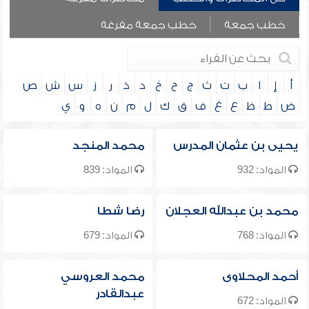
خطب جمعة
خطب جمعة مفرغة
أ
إ
ا
ب
ت
ث
ج
ح
خ
د
ذ
ر
ز
س
ش
ص
ض
ط
ظ
ع
غ
ف
ق
ك
ل
م
ن
ه
و
ي
يحيى بن عثمان المدرس
محمد المنجد
المواد: 932
المواد: 839
محمد بن عبدالله العجلان
رضا شطا
المواد: 768
المواد: 679
أحمد المحلاوى
محمد العروسي
عبدالقادر
المواد: 672