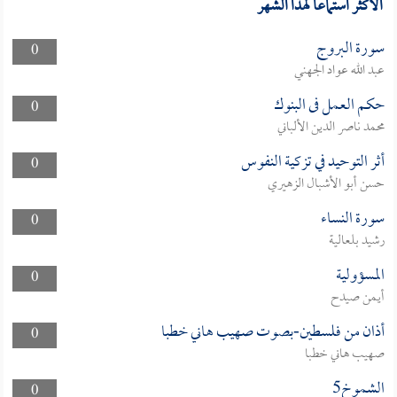
الأكثر استماعا لهذا الشهر
سورة البروج
0
عبد الله عواد الجهني
حكم العمل فى البنوك
0
محمد ناصر الدين الألباني
أثر التوحيد في تزكية النفوس
0
حسن أبو الأشبال الزهيري
سورة النساء
0
رشيد بلعالية
المسؤولية
0
أيمن صيدح
أذان من فلسطين-بصوت صهيب هاني خطبا
0
صهيب هاني خطبا
الشموخ5
0