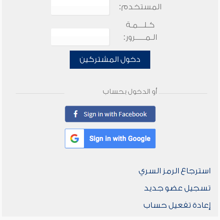
المستخدم:
كـلـــمـة
الـمـــــرور:
دخول المشتركين
أو الدخول بحساب
استرجاع الرمز السري
تسجيل عضو جديد
إعادة تفعيل حساب