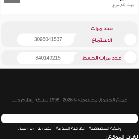
مهند الدوسري
عدد مرات
3095041537
الاستماع
عدد مرات الحفظ
840149215
جميع الحقوق محفوظة © 2026 - 1998 لشبكة إسلام ويب
وثيقة الخصوصية
اتفاقية الخدمة
اتصل بنا
من نحن
لغات الموقع: