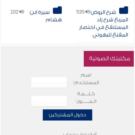
شرح الروض
535
سيرة ابن
102
المربع شرح زاد
هشام
المستنقع في اختصار
المقنع للبهوتي
مكتبتك الصوتية
اسم
المستخدم:
كـلـــمـة
الـمـــــرور:
دخول المشتركين
أو الدخول بحساب