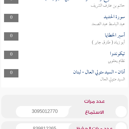
حاتم بن عارف الشريف
سورة الحديد
0
عبد الباسط عبد الصمد
أسير الخطايا
0
أبو زياد ( طارق جابر )
تيكوندوا
0
نظام يعقوبي
أذان - السيد متولي العال - لبنان
0
السيد متولي العال
عدد مرات
3095012770
الاستماع
عدد مرات الحفظ
839812265