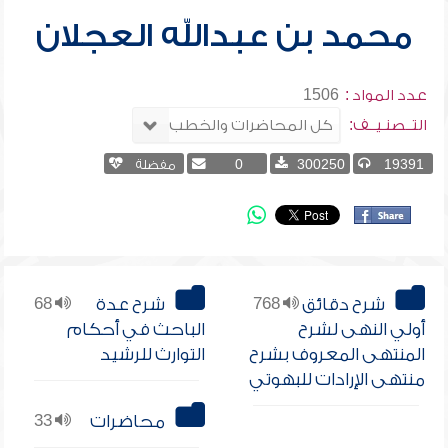
محمد بن عبدالله العجلان
عدد المواد :
1506
التــصنـيــف:
19391
300250
0
مفضلة
شرح دقائق
768
شرح عدة
68
أولي النهى لشرح
الباحث في أحكام
المنتهى المعروف بشرح
التوارث للرشيد
منتهى الإرادات للبهوتي
محاضرات
33