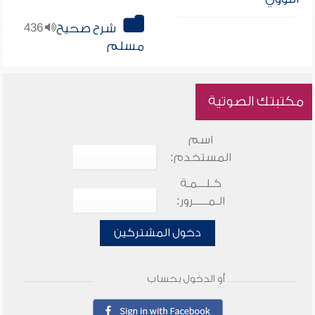
شرح صحيح
436
مسلم
مكتبتك الصوتية
اسم
المستخدم:
كـلـــمـة
الـمـــــرور:
دخول المشتركين
أو الدخول بحساب