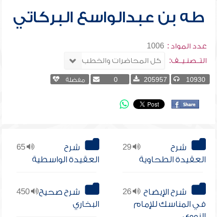
طه بن عبدالواسع البركاتي
عدد المواد :
1006
التــصنـيــف:
10930
205957
0
مفضلة
شرح
29
شرح
65
العقيدة الطحاوية
العقيدة الواسطية
شرح الإيضاح
26
شرح صحيح
450
في المناسك للإمام
البخاري
النووي