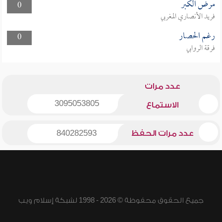
مرض الكبر
0
فريد الأنصاري المغربي
رغم الحصار
0
فرقة الروابي
عدد مرات
3095053805
الاستماع
عدد مرات الحفظ
840282593
جميع الحقوق محفوظة © 2026 - 1998 لشبكة إسلام ويب