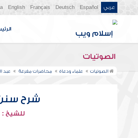
عربي
Español
Deutsch
Français
English
ia
الرئي
الصوتيات
الصوتيات
علماء ودعاة
محاضرات مفرغة
عبد ا
شرح سنن أب
للشيخ : 