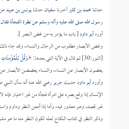
حدثنا
محمد بن كثير
أخبرنا
سفيان
حدثنا
يونس بن عبيد
عن
رسول الله صلى الله عليه وآله وسلم عن نظرة الفجأة فق
أورد
أبو داود
[ باب ما يؤمر به من غض البصر ].
وغض الأبصار مطلوب من الرجال والنساء، وقد جاء ذلك في 
[النور:30] ثم قال في الآية التي بعدها:
وَقُلْ لِلْمُؤْمِنَاتِ
يغضون الأبصار عن النساء، والنساء يغضضن الأبصار عن 
وأورد
أبو داود
حديث
جرير
رضي الله عنه أنه سأل النبي ص
الإنسان إذا وقع بصره على امرأة فجأة من غير اختيار فإنه
غير قصد، وهو معذور فيه، وأما إذا أمعن النظر وداوم واستم
وذكر النظر في كتاب النكاح لعله لكون النظر منه ما هو مش