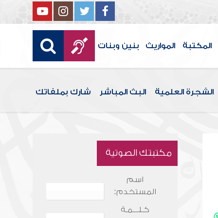
المكتبة
المواريث
بنين وبنات
الشجرة العلمية
البث المباشر
شارك بملفاتك
مكتبتك الصوتية
اسم
المستخدم:
كـلـــمـة