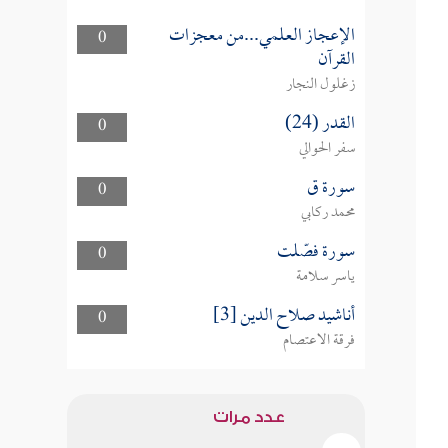
الإعجاز العلمي...من معجزات
0
القرآن
زغلول النجار
القدر (24)
0
سفر الحوالي
سورة ق
0
محمد ركابي
سورة فصّلت
0
ياسر سلامة
أناشيد صلاح الدين [3]
0
فرقة الاعتصام
عدد مرات