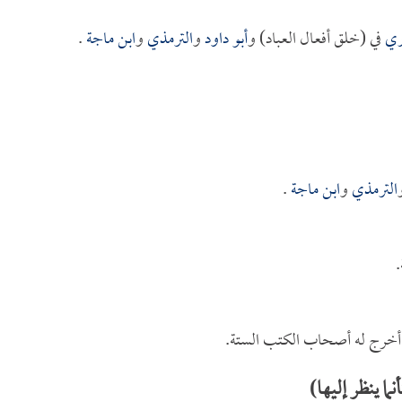
ري
في (خلق أفعال العباد) و
أبو داود
و
الترمذي
و
ابن ماجة
.
الترمذي
و
ابن ماجة
.
 أخرج له أصحاب الكتب الستة.
ما ينظر إليها)