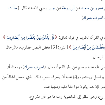
عمرو بن سعيد
عن
أبي زرعة
عن
جرير
رضي الله عنه قال: (
سألت
ال: اصرف بصرك
).
القرآن الكريم في قوله تعالى:
قُلْ لِلْمُؤْمِنِينَ يَغُضُّوا مِنْ أَبْصَارِهِمْ
 يَغْضُضْنَ مِنْ أَبْصَارِهِنَّ
[النور:31] فغض البصر مطلوب، فالرجال
الرجال.
لى الله عليه وسلم عن نظر الفجأة فقال: (
اصرف بصرك
)، ومعناه أن
 لا يواصل ويستمر، وإنما عليه أن يصرف بصره ذلك الذي حصل اتفاقاً من
ر فإن هذا يكون مؤاخذاً عليه ومنهياً عنه.
روع، وهو النظر إلى المخطوبة ومنه ما هو غير مشروع.