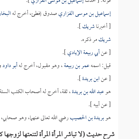
قوله: [ حدثنا
إسماعيل بن موسى الفزاري
].
إسماعيل بن موسى الفزاري
صدوق يخطئ، أخرج له
البخا
[ أخبرنا
شريك
].
شريك
مر ذكره.
[ عن
أبي ربيعة الإيادي
].
قيل: اسمه
عمر بن ربيعة
، وهو مقبول، أخرج له
أبو داود
و
[ عن
ابن بريدة
].
هو
عبد الله بن بريدة
، ثقة، أخرج له أصحاب الكتب الستة.
[ عن أبيه ].
هو
بريدة بن الحصيب
رضي الله تعالى عنهما، وهو صحابي،
شرح حديث (لا تباشر المرأة المرأة لتنعتها لزوجها كأن