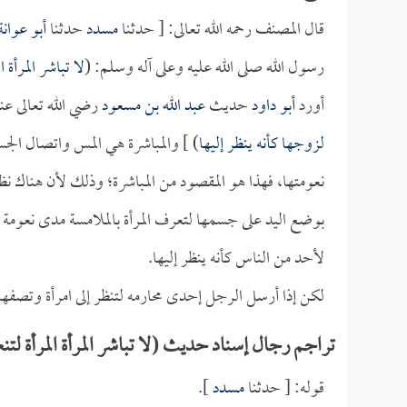
قال المصنف رحمه الله تعالى: [ حدثنا
مسدد
حدثنا
أبو عوانة
رسول الله صلى الله عليه وعلى آله وسلم: (
لا تباشر المرأة ا
أورد
أبو داود
حديث
عبد الله بن مسعود
رضي الله تعالى عنه
لزوجها كأنه ينظر إليها
) ] والمباشرة هي المس واتصال الج
نعومتها، فهذا هو المقصود من المباشرة؛ وذلك لأن هناك نظر
بوضع اليد على جسمها لتعرف المرأة بالملامسة مدى نعومة
لأحد من الناس كأنه ينظر إليها.
لكن إذا أرسل الرجل إحدى محارمه لتنظر إلى امرأة وتصفه
تراجم رجال إسناد حديث (لا تباشر المرأة المرأة لتنعت
قوله: [ حدثنا
مسدد
].