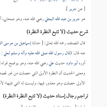
[ عن
جرير
].
هو
جرير بن عبد الله البجلي
رضي الله عنه، وهو صحابي، أ
شرح حديث (لا تتبع النظرة النظرة)
قال المصنف رحمه الله تعالى: [ حدثنا
إسماعيل بن موسى ال
عنه قال: (
قال رسول الله صلى الله عليه وآله وسلم لـ
علي
: ي
أورد
أبو داود
حديث
علي
رضي الله عنه، وهو يوضح قوله: 
ومعنى الحديث أن النظرة الأولى التي حصلت من غير قصد وم
الأولى حصلت وهو معذور فيها، وليست له التي تليها؛ لأ
تراجم رجال إسناد حديث (لا تتبع النظرة النظرة)