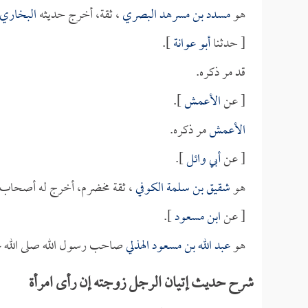
هو
مسدد بن مسرهد البصري
، ثقة، أخرج حديثه
البخاري
[ حدثنا
أبو عوانة
].
قد مر ذكره.
[ عن
الأعمش
].
الأعمش
مر ذكره.
[ عن
أبي وائل
].
هو
شقيق بن سلمة الكوفي
، ثقة مخضرم، أخرج له أصحاب 
[ عن
ابن مسعود
].
هو
عبد الله بن مسعود الهذلي
صاحب رسول الله صلى الله ع
شرح حديث إتيان الرجل زوجته إن رأى امرأة