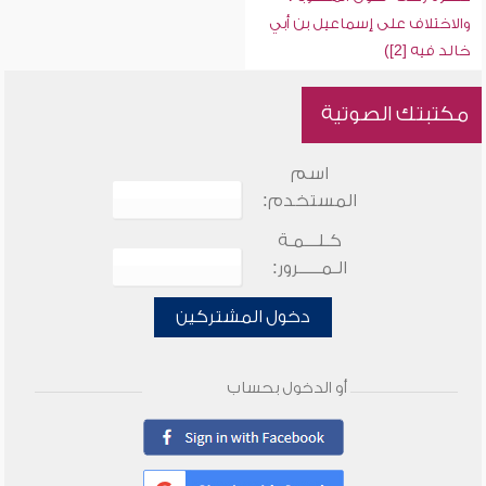
والاختلاف على إسماعيل بن أبي
خالد فيه [2])
مكتبتك الصوتية
اسم
المستخدم:
كـلـــمـة
الـمـــــرور:
دخول المشتركين
أو الدخول بحساب