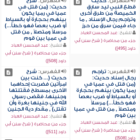
الفهرس:
حديث
الفهرس:
شرح
قطع النبي ليد سارق
حديث: (من قتل في
الخميصة من طرق أخرى
عميا في رميا يكون
وتراجم رجال الإسناد , ما
بينهم بحجارة أو بالسياط
جاء فيمن سرق من حرز
أو ضرب بعصاً فهو خطأ...)
مرسلاً ومتصلاً , من قتل
للشيخ:
عبد المحسن العباد
في عميا بين قوم
جزء من محاضرة ( شرح سنن أبي
للشيخ:
عبد المحسن العباد
داود [495])
جزء من محاضرة ( شرح سنن أبي
داود [508])
الفهرس:
تراجم
الفهرس:
شرح
رجال إسناد حديث:
حديث (... كنت بين
(من قتل في عميا في
امرأتين فضربت إحداهما
رميا يكون بينهم بحجارة
الأخرى بمسطح فقتلتها
أو بالسياط أو ضرب بعصاً
وجنينها، فقضى رسول
فهو خطأ...) مرسلاً
الله في جنينها بغرة وأن
ومتصلاً , من قتل في عميا
تقتل) , مقدار دية الجنين
بين قوم
للشيخ:
عبد المحسن العباد
للشيخ:
عبد المحسن العباد
جزء من محاضرة ( شرح سنن أبي
جزء من محاضرة ( شرح سنن أبي
داود [511])
داود [508])