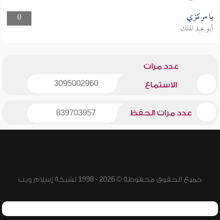
يا مركزي
0
أبو عبد الملك
عدد مرات
3095002960
الاستماع
عدد مرات الحفظ
839703957
جميع الحقوق محفوظة © 2026 - 1998 لشبكة إسلام ويب