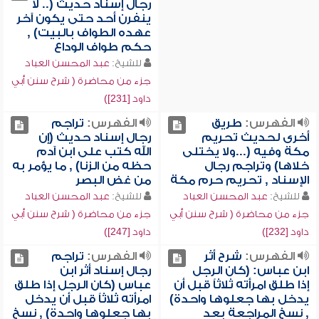
رجال إسناد حديث (.. لا
ينفرن أحد حتى يكون آخر
عهده الطواف بالبيت) ,
حكم طواف الوداع
للشيخ:
عبد المحسن العباد
جزء من محاضرة ( شرح سنن أبي
داود [231])
الفهرس:
طريق
الفهرس:
تراجم
أخرى لحديث تحريم
رجال إسناد حديث (إن
مكة وفيه (...ولا يختلى
الله كتب على ابن آدم
خلاها) وتراجم رجال
حظه من الزنا) , ما يؤمر به
الإسناد , تحريم حرم مكة
من غض البصر
للشيخ:
عبد المحسن العباد
للشيخ:
عبد المحسن العباد
جزء من محاضرة ( شرح سنن أبي
جزء من محاضرة ( شرح سنن أبي
داود [232])
داود [247])
الفهرس:
شرح أثر
الفهرس:
تراجم
ابن عباس: (كان الرجل
رجال إسناد أثر ابن
إذا طلق امرأته ثلاثاً قبل أن
عباس (كان الرجل إذا طلق
يدخل بها جعلوها واحدة)
امرأته ثلاثاً قبل أن يدخل
, نسخ المراجعة بعد
بها جعلوها واحدة) , نسخ