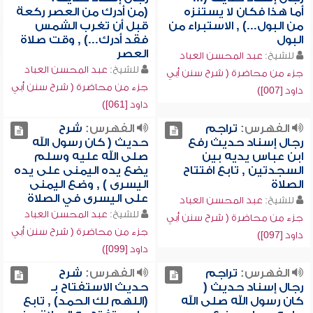
أما هذا فكان لا يستنزه
(من أدرك من العصر ركعة
من البول...) , الاستبراء من
قبل أن تغرب الشمس
البول
فقد أدرك...) , وقت صلاة
العصر
للشيخ:
عبد المحسن العباد
للشيخ:
عبد المحسن العباد
جزء من محاضرة ( شرح سنن أبي
جزء من محاضرة ( شرح سنن أبي
داود [007])
داود [061])
الفهرس:
تراجم
الفهرس:
شرح
رجال إسناد حديث رفع
حديث ( كان رسول الله
ابن عباس يديه بين
صلى الله عليه وسلم
السجدتين , تابع افتتاح
يضع يده اليمنى على يده
الصلاة
اليسرى ) , وضع اليمنى
على اليسرى في الصلاة
للشيخ:
عبد المحسن العباد
للشيخ:
عبد المحسن العباد
جزء من محاضرة ( شرح سنن أبي
جزء من محاضرة ( شرح سنن أبي
داود [097])
داود [099])
الفهرس:
تراجم
الفهرس:
شرح
رجال إسناد حديث (
حديث الاستفتاح بـ
كان رسول الله صلى الله
(اللهم لك الحمد) , تابع