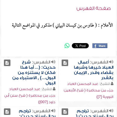
صفحة الفهرس
الأعلام : ( طاوس بن كيسان اليماني ) مذكور في المواضع التالية
الفهرس:
أعمال
الفهرس:
شرح
العباد خيرها وشرها
حديث: (... أما هذا
بقضاء وقدر , الإيمان
فكان لا يستنزه من
بالقدر
البول...) , الاستبراء من
البول
للشيخ:
عبد المحسن العباد
للشيخ:
عبد المحسن العباد
جزء من محاضرة ( شرح الأربعين
جزء من محاضرة ( شرح سنن أبي
النووية [7])
داود [007])
الفهرس:
تراجم
الفهرس:
تراجم
رجال إسناد حديث (...
رجال إسناد حديث: