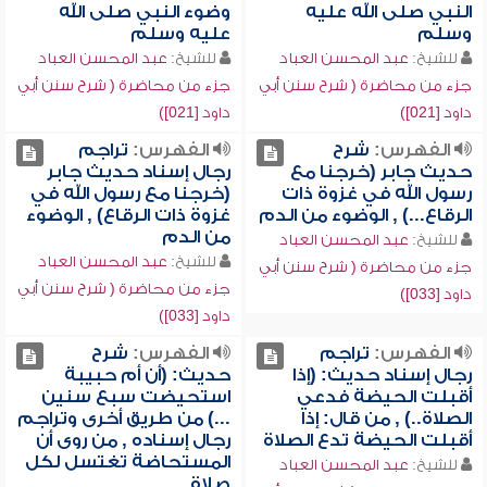
النبي صلى الله عليه
وضوء النبي صلى الله
وسلم
عليه وسلم
للشيخ:
عبد المحسن العباد
للشيخ:
عبد المحسن العباد
جزء من محاضرة ( شرح سنن أبي
جزء من محاضرة ( شرح سنن أبي
داود [021])
داود [021])
الفهرس:
شرح
الفهرس:
تراجم
حديث جابر (خرجنا مع
رجال إسناد حديث جابر
رسول الله في غزوة ذات
(خرجنا مع رسول الله في
الرقاع...) , الوضوء من الدم
غزوة ذات الرقاع) , الوضوء
من الدم
للشيخ:
عبد المحسن العباد
للشيخ:
عبد المحسن العباد
جزء من محاضرة ( شرح سنن أبي
جزء من محاضرة ( شرح سنن أبي
داود [033])
داود [033])
الفهرس:
تراجم
الفهرس:
شرح
رجال إسناد حديث: (إذا
حديث: (أن أم حبيبة
أقبلت الحيضة فدعي
استحيضت سبع سنين
الصلاة..) , من قال: إذا
...) من طريق أخرى وتراجم
أقبلت الحيضة تدع الصلاة
رجال إسناده , من روى أن
المستحاضة تغتسل لكل
للشيخ:
عبد المحسن العباد
صلاة