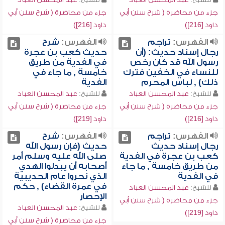
جزء من محاضرة ( شرح سنن أبي
جزء من محاضرة ( شرح سنن أبي
داود [216])
داود [216])
الفهرس:
تراجم
الفهرس:
شرح
رجال إسناد حديث: (أن
حديث كعب بن عجرة
رسول الله قد كان رخص
في الفدية من طريق
للنساء في الخفين فترك
خامسة , ما جاء في
ذلك) , لباس المحرم
الفدية
للشيخ:
عبد المحسن العباد
للشيخ:
عبد المحسن العباد
جزء من محاضرة ( شرح سنن أبي
جزء من محاضرة ( شرح سنن أبي
داود [216])
داود [219])
الفهرس:
تراجم
الفهرس:
شرح
رجال إسناد حديث
حديث (فإن رسول الله
كعب بن عجرة في الفدية
صلى الله عليه وسلم أمر
من طريق خامسة , ما جاء
أصحابه أن يبدلوا الهدي
في الفدية
الذي نحروا عام الحديبية
في عمرة القضاء) , حكم
للشيخ:
عبد المحسن العباد
الإحصار
جزء من محاضرة ( شرح سنن أبي
للشيخ:
عبد المحسن العباد
داود [219])
جزء من محاضرة ( شرح سنن أبي