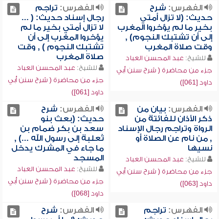
الفهرس:
شرح
الفهرس:
تراجم
حديث: (لا تزال أمتي
رجال إسناد حديث: ( ...
بخير ما لم يؤخروا المغرب
لا تزال أمتي بخير ما لم
إلى أن تشتبك النجوم) ,
يؤخروا المغرب إلى أن
وقت صلاة المغرب
تشتبك النجوم ) , وقت
صلاة المغرب
للشيخ:
عبد المحسن العباد
للشيخ:
عبد المحسن العباد
جزء من محاضرة ( شرح سنن أبي
جزء من محاضرة ( شرح سنن أبي
داود [061])
داود [061])
الفهرس:
بيان من
الفهرس:
شرح
ذكر الأذان للفائتة من
حديث: (بعث بنو
الرواة وتراجم رجال الإسناد
سعد بن بكر ضمام بن
, من نام عن الصلاة أو
ثعلبة إلى رسول الله ...) ,
نسيها
ما جاء في المشرك يدخل
المسجد
للشيخ:
عبد المحسن العباد
للشيخ:
عبد المحسن العباد
جزء من محاضرة ( شرح سنن أبي
جزء من محاضرة ( شرح سنن أبي
داود [063])
داود [068])
الفهرس:
تراجم
الفهرس:
شرح