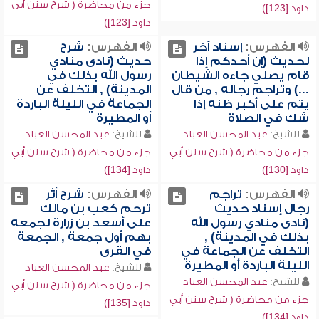
جزء من محاضرة ( شرح سنن أبي
داود [123])
داود [123])
الفهرس:
إسناد آخر
الفهرس:
شرح
لحديث (إن أحدكم إذا
حديث (نادى منادي
قام يصلي جاءه الشيطان
رسول الله بذلك في
...) وتراجم رجاله , من قال
المدينة) , التخلف عن
يتم على أكبر ظنه إذا
الجماعة في الليلة الباردة
شك في الصلاة
أو المطيرة
للشيخ:
عبد المحسن العباد
للشيخ:
عبد المحسن العباد
جزء من محاضرة ( شرح سنن أبي
جزء من محاضرة ( شرح سنن أبي
داود [130])
داود [134])
الفهرس:
تراجم
الفهرس:
شرح أثر
رجال إسناد حديث
ترحم كعب بن مالك
(نادى منادي رسول الله
على أسعد بن زرارة لجمعه
بذلك في المدينة) ,
بهم أول جمعة , الجمعة
التخلف عن الجماعة في
في القرى
الليلة الباردة أو المطيرة
للشيخ:
عبد المحسن العباد
للشيخ:
عبد المحسن العباد
جزء من محاضرة ( شرح سنن أبي
جزء من محاضرة ( شرح سنن أبي
داود [135])
داود [134])