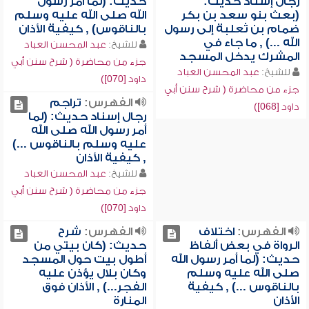
رجال إسناد حديث:
حديث: (لما أمر رسول
(بعث بنو سعد بن بكر
الله صلى الله عليه وسلم
ضمام بن ثعلبة إلى رسول
بالناقوس) , كيفية الأذان
الله ...) , ما جاء في
للشيخ:
عبد المحسن العباد
المشرك يدخل المسجد
جزء من محاضرة ( شرح سنن أبي
للشيخ:
عبد المحسن العباد
داود [070])
جزء من محاضرة ( شرح سنن أبي
الفهرس:
تراجم
داود [068])
رجال إسناد حديث: (لما
أمر رسول الله صلى الله
عليه وسلم بالناقوس ...)
, كيفية الأذان
للشيخ:
عبد المحسن العباد
جزء من محاضرة ( شرح سنن أبي
داود [070])
الفهرس:
اختلاف
الفهرس:
شرح
الرواة في بعض ألفاظ
حديث: (كان بيتي من
حديث: (لما أمر رسول الله
أطول بيت حول المسجد
صلى الله عليه وسلم
وكان بلال يؤذن عليه
بالناقوس ...) , كيفية
الفجر...) , الأذان فوق
الأذان
المنارة