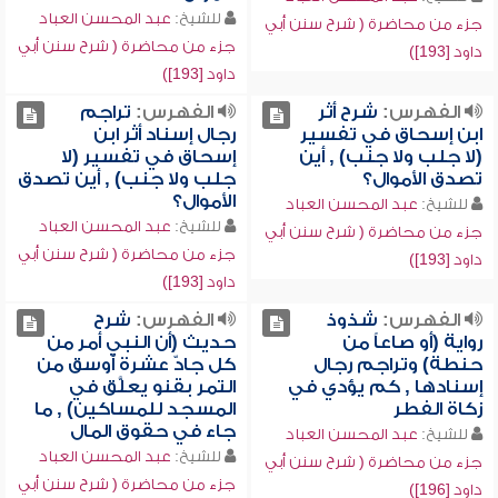
للشيخ:
عبد المحسن العباد
جزء من محاضرة ( شرح سنن أبي
جزء من محاضرة ( شرح سنن أبي
داود [193])
داود [193])
الفهرس:
شرح أثر
الفهرس:
تراجم
ابن إسحاق في تفسير
رجال إسناد أثر ابن
(لا جلب ولا جنب) , أين
إسحاق في تفسير (لا
تصدق الأموال؟
جلب ولا جنب) , أين تصدق
الأموال؟
للشيخ:
عبد المحسن العباد
للشيخ:
عبد المحسن العباد
جزء من محاضرة ( شرح سنن أبي
جزء من محاضرة ( شرح سنن أبي
داود [193])
داود [193])
الفهرس:
شذوذ
الفهرس:
شرح
رواية (أو صاعاً من
حديث (أن النبي أمر من
حنطة) وتراجم رجال
كل جادّ عشرة أوسق من
إسنادها , كم يؤدي في
التمر بقنو يعلَّق في
زكاة الفطر
المسجد للمساكين) , ما
جاء في حقوق المال
للشيخ:
عبد المحسن العباد
للشيخ:
عبد المحسن العباد
جزء من محاضرة ( شرح سنن أبي
جزء من محاضرة ( شرح سنن أبي
داود [196])