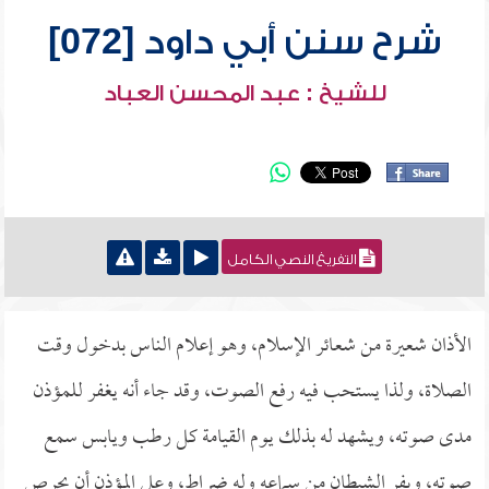
شرح سنن أبي داود [072]
للشيخ : عبد المحسن العباد
التفريغ النصي الكامل
الأذان شعيرة من شعائر الإسلام، وهو إعلام الناس بدخول وقت
الصلاة، ولذا يستحب فيه رفع الصوت، وقد جاء أنه يغفر للمؤذن
مدى صوته، ويشهد له بذلك يوم القيامة كل رطب ويابس سمع
صوته، ويفر الشيطان من سماعه وله ضراط، وعلى المؤذن أن يحرص