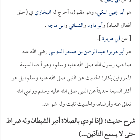
هو
أبو يحيى المكي
، وهو مقبول، أخرج له
البخاري
في (خلق
أفعال العباد) و
أبو داود
و
النسائي
و
ابن ماجه
.
[ عن
أبي هريرة
].
هو
أبو هريرة عبد الرحمن بن صخر الدوسي
رضي الله عنه
صاحب رسول الله صلى الله عليه وسلم، وهو أحد السبعة
المعروفين بكثرة الحديث عن النبي صلى الله عليه وسلم، بل هو
أكثر السبعة حديثاً عن النبي صلى الله عليه وسلم ورضي الله
تعالى عنه وأرضاه، والحديث ثابت وله شواهد.
شرح حديث: (إذا نودي بالصلاة أدبر الشيطان وله ضراط
حتى لا يسمع التأذين...)