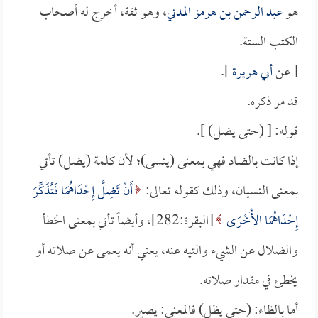
هو
عبد الرحمن بن هرمز المدني
، وهو ثقة، أخرج له أصحاب
الكتب الستة.
[ عن
أبي هريرة
].
قد مر ذكره.
قوله: [ (حتى يضل) ].
إذا كانت بالضاد فهي بمعنى (ينسى)؛ لأن كلمة (يضل) تأتي
بمعنى النسيان، وذلك كقوله تعالى:
أَنْ تَضِلَّ إِحْدَاهُمَا فَتُذَكِّرَ
إِحْدَاهُمَا الأُخْرَى
[البقرة:282]، وأيضاً تأتي بمعنى الخطأ
والضلال عن الشيء والتيه عنه، يعني أنه يعمى عن صلاته أو
يخطئ في مقدار صلاته.
أما بالظاء: (حتى يظل) فالمعنى: يصير.