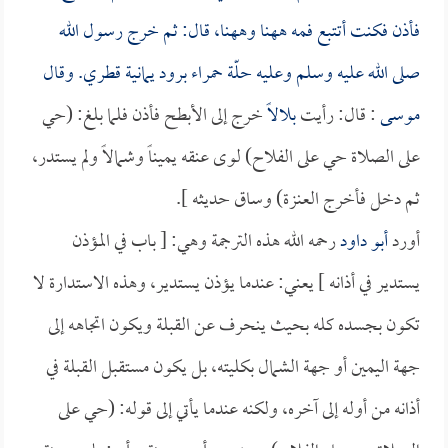
فأذن فكنت أتتبع فمه ههنا وههنا، قال: ثم خرج رسول الله
صلى الله عليه وسلم وعليه حلّة حمراء برود يمانية قطري. وقال
موسى
: قال: رأيت
بلالاً
خرج إلى الأبطح فأذن فلما بلغ: (حي
على الصلاة حي على الفلاح) لوى عنقه يميناً وشمالاً ولم يستدر،
ثم دخل فأخرج العنزة) وساق حديثه ].
أورد
أبو داود
رحمه الله هذه الترجمة وهي: [ باب في المؤذن
يستدير في أذانه ] يعني: عندما يؤذن يستدير، وهذه الاستدارة لا
تكون بجسده كله بحيث ينحرف عن القبلة ويكون اتجاهه إلى
جهة اليمين أو جهة الشمال بكليته، بل يكون مستقبل القبلة في
أذانه من أوله إلى آخره، ولكنه عندما يأتي إلى قوله: (حي على