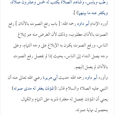
رطب ويابس، وشاهد الصلاة يكتب له خمس وعشرون صلاة،
ويكفر عنه ما بينهما
) ].
أورد الإمام
أبو داود
رحمه الله: [ باب رفع الصوت بالأذان ] رفع
الصوت بالأذان مطلوب، وذلك لأن الغرض منه هو إبلاغ
الناس، ورفع الصوت يكون به الإبلاغ على وجه التمام، وعلى
وجه يصل النداء إلى الناس، بحيث إذا لم يحصل رفع الصوت
بالأذان لم يصل إليهم.
وأورد
أبو داود
رحمه الله حديث
أبي هريرة
رضي الله تعالى عنه أن
النبي عليه الصلاة والسلام قال: (
المؤذن يغفر له مدى صوته
)
يعني أن المؤذن يحصل له مغفرة ذنوبه على التمام والكمال
بحصول نهاية صوته.