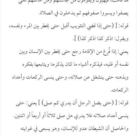
قد قامت، فيهبون ويقومون من مجالسهم ومن أماكنهم لكي
يصفوا ويسووا صفوفهم ثم يدخلون في الصلاة.
قوله: [ (حتى إذا قضي التثويب أقبل حتى يخطر بين المرء ونفسه،
ويقول: اذكر كذا اذكر كذا) ].
يعني: إذا فُرِغ من الإقامة رجع حتى يخطر بين الإنسان وبين
نفسه أو قلبه، فيذكره أشياء ما كان يذكرها ويتابعها بفكره
وبذهنه حتى ينشغل عن صلاته، وحتى ينسى الركعات وأعداد
الركعات.
قوله: [ (حتى يضل الرجل أن يدري كم صلى) ] يعني: حتى
ينسى أعداد صلاته فلا يدري هل صلى ثلاثاً أو أربعاً أو اثنتين.
والحاصل أن الشيطان عدو للإنسان، وهو يسعى في غوايته