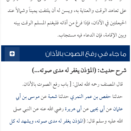
على تعاهد الوقت والعناية به، ويسن له أن يلتفت يميناً وشمالاً عند
الحيعلتين في الآذان، فإذا فرغ من أذانه فليغنم المسلم الوقت بينه
وبين الإقامة، فإن الدعاء فيه مستجاب.
ما جاء في رفع الصوت بالأذان
شرح حديث: (المؤذن يغفر له مدى صوته...)
قال المصنف رحمه الله تعالى: [ باب رفع الصوت بالأذان.
حدثنا
حفص بن عمر النمري
حدثنا
شعبة
عن
موسى بن أبي
عثمان
عن
أبي يحيى
عن
أبي هريرة
رضي الله عنه عن النبي صلى
الله عليه وسلم قال: (
المؤذن يغفر له مدى صوته، ويشهد له كل