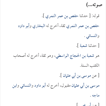
صوته...)
قوله: [ حدثنا
حفص بن عمر النمري
].
حفص بن عمر النمري
ثقة، أخرج له
البخاري
و
أبو داود
و
النسائي
.
[ حدثنا
شعبة
].
هو
شعبة بن الحجاج الواسطي
، وهو ثقة، أخرج له أصحاب
الكتب الستة.
[ عن
موسى بن أبي عثمان
].
موسى بن أبي عثمان
مقبول، أخرج له
أبو داود
و
النسائي
و
ابن
ماجه
.
[ عن
أبي يحيى
].