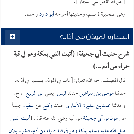
[ عن امرأة من بني النجار ].
وهي صحابية لم تسم، وحديثها أخرجه
أبو داود
واحده.
استدارة المؤذن في أذانه
شرح حديث أبي جحيفة: (أتيت النبي بمكة وهو في قبة
حمراء من أدم ...)
قال المصنف رحمه الله تعالى: [ باب في المؤذن يستدير في أذانه.
حدثنا
موسى بن إسماعيل
حدثنا
قيس
-يعني
ابن الربيع
-، ح:
وحدثنا
محمد بن سليمان الأنباري
حدثنا
وكيع
عن
سفيان
جميعاً
عن
عون بن أبي جحيفة
عن أبيه رضي الله عنه قال: (
أتيت النبي
صلى الله عليه وسلم بمكة وهو في قبة حمراء من أدم، فخرج
بلال