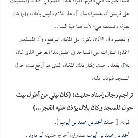
هذه الكلمات التي ذكرتها المرأة عنه [ اللهم أني أحمدك وأستعينك
على قريش أن يقيموا دينك ] وهذا كلام وليس بأذان، وإنما كان
يقوله وتسمعه هي؛ لأنها صاحبة البيت.
والمقصود أن الأذان يكون على المكان المرتفع، وأن المسلمين
اتخذوا المنارات على المساجد في تحقيق هذا الغرض الذي كان
بلال
يفعله، حيث يختار ذلك المكان الذي هو أرفع بيت حول
المسجد فيؤذن عليه.
تراجم رجال إسناد حديث: (كان بيتي من أطول بيت
حول المسجد وكان بلال يؤذن عليه الفجر...)
قوله: [ حدثنا
أحمد بن محمد بن أيوب
].
أحمد بن محمد بن أيوب
صدوق، أخرج حديثه
أبو داود
.