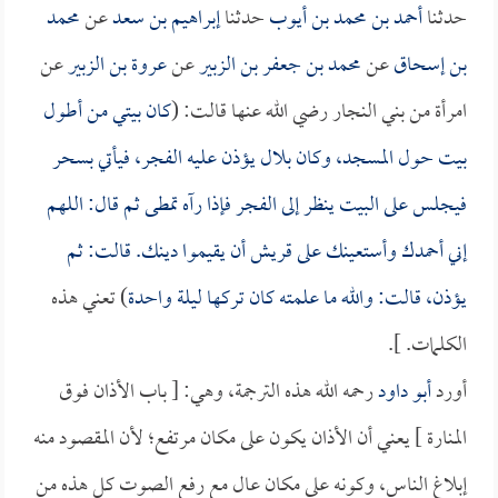
حدثنا
أحمد بن محمد بن أيوب
حدثنا
إبراهيم بن سعد
عن
محمد
بن إسحاق
عن
محمد بن جعفر بن الزبير
عن
عروة بن الزبير
عن
امرأة من بني النجار رضي الله عنها قالت: (
كان بيتي من أطول
بيت حول المسجد، وكان
بلال
يؤذن عليه الفجر، فيأتي بسحر
فيجلس على البيت ينظر إلى الفجر فإذا رآه تمطى ثم قال: اللهم
إني أحمدك وأستعينك على قريش أن يقيموا دينك. قالت: ثم
يؤذن، قالت: والله ما علمته كان تركها ليلة واحدة
) تعني هذه
الكلمات. ].
أورد
أبو داود
رحمه الله هذه الترجمة، وهي: [ باب الأذان فوق
المنارة ] يعني أن الأذان يكون على مكان مرتفع؛ لأن المقصود منه
إبلاغ الناس، وكونه على مكان عال مع رفع الصوت كل هذه من