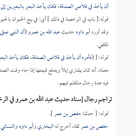
أن يأخذ في قلاص الصدقة، فكان يأخذ البعير بالبعيرين إلى 
قوله:[ باب في الرخصة في ذلك ] أي: في بيع الحيوان بالحيو
وقد أورد
أبو داود
حديث
عبد الله بن عمرو
(
أن النبي صلى 
تكفي.
قوله: [ (
فأمره أن يأخذ في قلاص الصدقة، فكان يأخذ البعير 
معناه: أنه كان يشتري إبلاً ويدفع قيمتها إذا جاء وقت ال
فيه عدة رجال متكلم فيهم.
تراجم رجال إسناد حديث عبد الله بن عمرو في الرخصة
قوله: [ حدثنا
حفص بن عمر
].
حفص بن عمر
ثقة، أخرج له
البخاري
و
أبو داود
و
النسائي
.