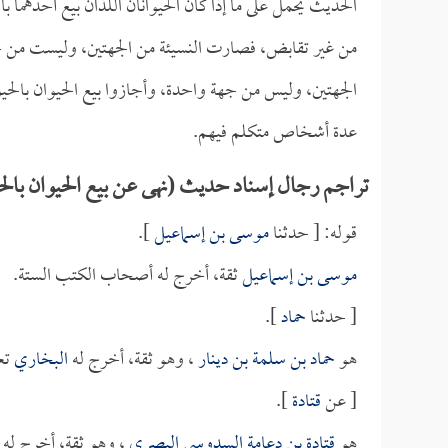
الحديث يحمل على ما إذا كان الحيوانان اللذان بيع أحدهما بالآخ
من غير تقابض، فصارت النسيئة من الجهتين، وليست من جهة
الجهتين، وليس من جهة واحدة، وأجازوا بيع الحيوان بالح
عدة أشخاص متكلم فيهم.
تراجم رجال إسناد حديث (نهى عن بيع الحيوان بالحي
قوله: [ حدثنا
موسى بن إسماعيل
].
موسى بن إسماعيل
ثقة، أخرج له أصحاب الكتب الستة.
[ حدثنا
حماد
].
هو
حماد بن سلمة بن دينار
، وهو ثقة، أخرج له
البخاري
تعل
[ عن
قتادة
].
هو
قتادة بن دعامة السدوسي البصري
، وهو ثقة، أخرج له