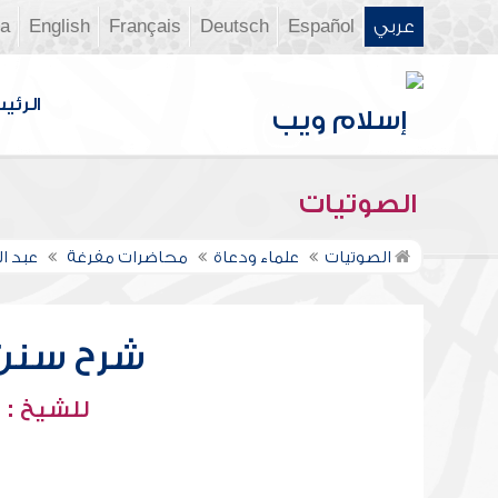
عربي
Español
Deutsch
Français
English
ia
الرئي
الصوتيات
الصوتيات
علماء ودعاة
محاضرات مفرغة
عبد ا
شرح سنن أب
للشيخ : 