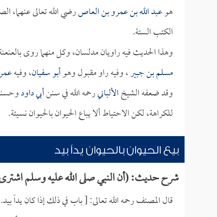
هو
عبد الله بن عمرو بن العاص
رضي الله تعالى عنهما، ال
الكتب الستة.
وهذا الحديث فيه راويان مدلسان، وكل منهما روى بالعنعنة
مسلم بن جبير
، وفيه راو مقبول وهو
أبو سفيان
، وفيه
عمر
وقد ضعفه الشيخ
الألباني
رحمه الله في سنن
أبي داود
وحسنه 
للكراهة، لكن الاحتياط ألا يباع الحيوان بالحيوان نسيئة.
بيع الحيوان بالحيوان يداً بيد
شرح حديث: (أن النبي صلى الله عليه وسلم اشترى ع
قال المصنف رحمه الله تعالى: [ باب في ذلك إذا كان يداً بيد.