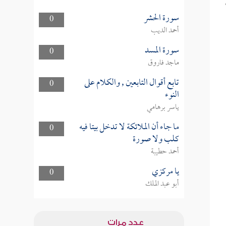
سورة الحشر
0
أحمد الديب
سورة المسد
0
ماجد فاروق
تابع أقوال التابعين , والكلام على
0
النوء
ياسر برهامي
ما جاء أن الملائكة لا تدخل بيتا فيه
0
كلب ولا صورة
أحمد حطيبة
يا مركزي
0
أبو عبد الملك
عدد مرات