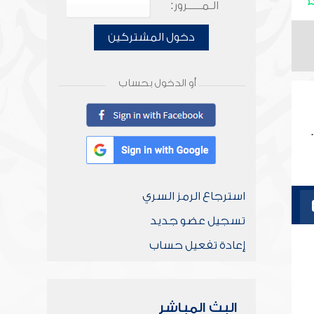
الـمـــــرور:
دخول المشتركين
أو الدخول بحساب
استرجاع الرمز السري
تسجيل عضو جديد
إعادة تفعيل حساب
البث المباشر