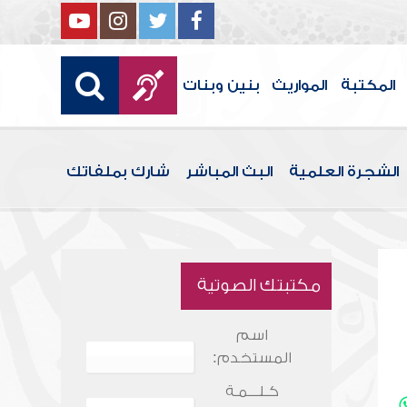
المكتبة
المواريث
بنين وبنات
الشجرة العلمية
البث المباشر
شارك بملفاتك
مكتبتك الصوتية
اسم
المستخدم:
كـلـــمـة