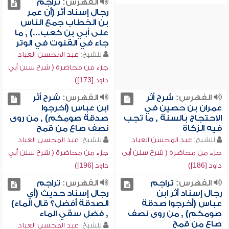
الفهرس:
تراجم
رجال إسناد أثر (أن عمر
بن الخطاب جمع الناس
على أبي بن كعب...) , ما
جاء في القنوت في الوتر
للشيخ:
عبد المحسن العباد
جزء من محاضرة ( شرح سنن أبي
داود [173])
الفهرس:
شرح أثر
الفهرس:
شرح أثر
عمران بن حصين في
ابن عباس (أخرجوا
الاحتجاج بالسنة , ما تجب
صدقة صومكم) , من روى
فيه الزكاة
نصف صاع من قمح
للشيخ:
عبد المحسن العباد
للشيخ:
عبد المحسن العباد
جزء من محاضرة ( شرح سنن أبي
جزء من محاضرة ( شرح سنن أبي
داود [186])
داود [196])
الفهرس:
تراجم
الفهرس:
تراجم
رجال إسناد أثر ابن
رجال إسناد حديث (أي
عباس (أخرجوا صدقة
الصدقة أفضل؟ قال الماء)
صومكم) , من روى نصف
, فضل سقي الماء
صاع من قمح
للشيخ:
عبد المحسن العباد