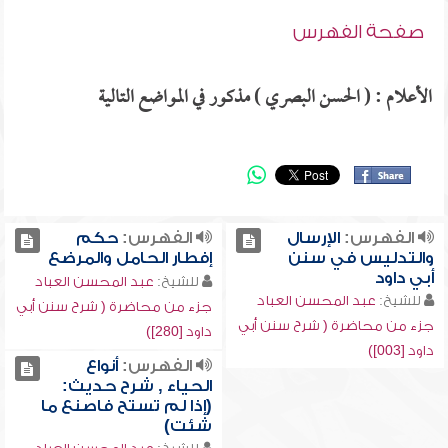
صفحة الفهرس
الأعلام : ( الحسن البصري ) مذكور في المواضع التالية
الفهرس:
الإرسال
الفهرس:
حكم
والتدليس في سنن
إفطار الحامل والمرضع
أبي داود
للشيخ:
عبد المحسن العباد
للشيخ:
عبد المحسن العباد
جزء من محاضرة ( شرح سنن أبي
جزء من محاضرة ( شرح سنن أبي
داود [280])
داود [003])
الفهرس:
أنواع
الحياء , شرح حديث:
(إذا لم تستح فاصنع ما
شئت)