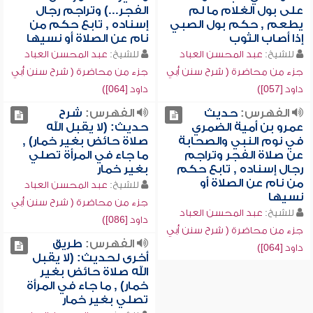
على بول الغلام ما لم
الفجر...) وتراجم رجال
يطعم , حكم بول الصبي
إسناده , تابع حكم من
إذا أصاب الثوب
نام عن الصلاة أو نسيها
للشيخ:
عبد المحسن العباد
للشيخ:
عبد المحسن العباد
جزء من محاضرة ( شرح سنن أبي
جزء من محاضرة ( شرح سنن أبي
داود [057])
داود [064])
الفهرس:
حديث
الفهرس:
شرح
عمرو بن أمية الضمري
حديث: (لا يقبل الله
في نوم النبي والصحابة
صلاة حائض بغير خمار) ,
عن صلاة الفجر وتراجم
ما جاء في المرأة تصلي
رجال إسناده , تابع حكم
بغير خمار
من نام عن الصلاة أو
للشيخ:
عبد المحسن العباد
نسيها
جزء من محاضرة ( شرح سنن أبي
للشيخ:
عبد المحسن العباد
داود [086])
جزء من محاضرة ( شرح سنن أبي
الفهرس:
طريق
داود [064])
أخرى لحديث: (لا يقبل
الله صلاة حائض بغير
خمار) , ما جاء في المرأة
تصلي بغير خمار