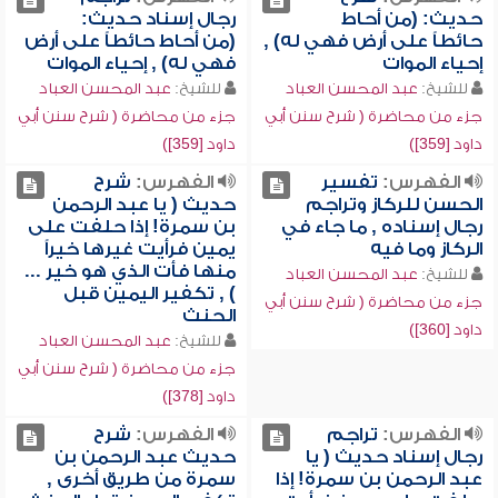
حديث: (من أحاط
رجال إسناد حديث:
حائطاً على أرض فهي له) ,
(من أحاط حائطاً على أرض
إحياء الموات
فهي له) , إحياء الموات
للشيخ:
عبد المحسن العباد
للشيخ:
عبد المحسن العباد
جزء من محاضرة ( شرح سنن أبي
جزء من محاضرة ( شرح سنن أبي
داود [359])
داود [359])
الفهرس:
تفسير
الفهرس:
شرح
الحسن للركاز وتراجم
حديث ( يا عبد الرحمن
رجال إسناده , ما جاء في
بن سمرة! إذا حلفت على
الركاز وما فيه
يمين فرأيت غيرها خيراً
منها فأت الذي هو خير ...
للشيخ:
عبد المحسن العباد
) , تكفير اليمين قبل
جزء من محاضرة ( شرح سنن أبي
الحنث
داود [360])
للشيخ:
عبد المحسن العباد
جزء من محاضرة ( شرح سنن أبي
داود [378])
الفهرس:
تراجم
الفهرس:
شرح
رجال إسناد حديث ( يا
حديث عبد الرحمن بن
عبد الرحمن بن سمرة! إذا
سمرة من طريق أخرى ,