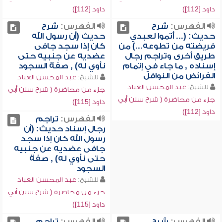
داود [112])
داود [112])
الفهرس:
شرح
الفهرس:
شرح
حديث: (... أتموا لعبدي
حديث (أن رسول الله
فريضته من تطوعه...) من
كان إذا سجد جافى
طريق أخرى وتراجم رجال
عضديه عن جنبيه حتى
إسناده , ما جاء في إتمام
نأوي له) , صفة السجود
الفرائض من النوافل
للشيخ:
عبد المحسن العباد
للشيخ:
عبد المحسن العباد
جزء من محاضرة ( شرح سنن أبي
جزء من محاضرة ( شرح سنن أبي
داود [115])
داود [112])
الفهرس:
تراجم
رجال إسناد حديث: (أن
رسول الله كان إذا سجد
جافى عضديه عن جنبيه
حتى نأوي له) , صفة
السجود
للشيخ:
عبد المحسن العباد
جزء من محاضرة ( شرح سنن أبي
داود [115])
الفهرس:
شرح
الفهرس:
تراجم