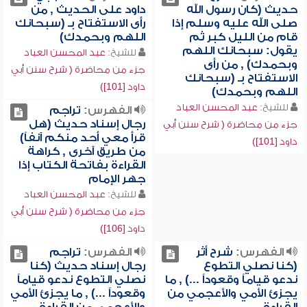
حديث (كان رسول الله
داود على الحديث , من
صلى الله عليه وسلم إذا
رأى الاستفتاح بـ (سبحانك
قام من الليل كبر ثم
اللهم وبحمدك)
يقول: سبحانك اللهم
للشيخ:
عبد المحسن العباد
وبحمدك) , من رأى
جزء من محاضرة ( شرح سنن أبي
الاستفتاح بـ (سبحانك
داود [101])
اللهم وبحمدك)
للشيخ:
عبد المحسن العباد
الفهرس:
تراجم
رجال إسناد حديث (هل
جزء من محاضرة ( شرح سنن أبي
قرأ معي أحد منكم آنفاً)
داود [101])
من طريق آخرى , كراهة
القراءة بفاتحة الكتاب إذا
جهر الإمام
للشيخ:
عبد المحسن العباد
جزء من محاضرة ( شرح سنن أبي
داود [106])
الفهرس:
شرح أثر
الفهرس:
تراجم
(كنا نصلي التطوع
رجال إسناد حديث (كنا
ندعو قياماً وقعوداً ...) , ما
نصلي التطوع ندعو قياماً
يجزئ الأمي والأعجمي من
وقعوداً ...) , ما يجزئ الأمي