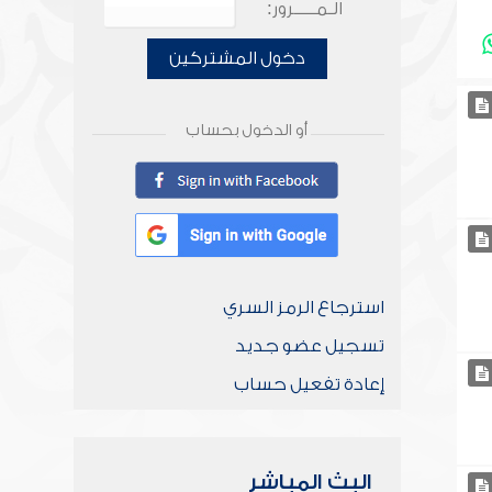
الـمـــــرور:
دخول المشتركين
أو الدخول بحساب
استرجاع الرمز السري
تسجيل عضو جديد
إعادة تفعيل حساب
البث المباشر