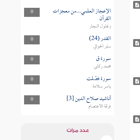
الإعجاز العلمي...من معجزات
0
القرآن
زغلول النجار
القدر (24)
0
سفر الحوالي
سورة ق
0
محمد ركابي
سورة فصّلت
0
ياسر سلامة
أناشيد صلاح الدين [3]
0
فرقة الاعتصام
عدد مرات