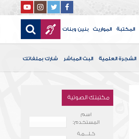
المكتبة
المواريث
بنين وبنات
الشجرة العلمية
البث المباشر
شارك بملفاتك
مكتبتك الصوتية
اسم
المستخدم:
كـلـــمـة