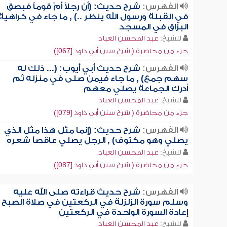
الفهرس:
شرح حديث: (أن رجلاً أمّ قوماً فبصق
في القبلة ورسول الله ينظر ..) , ما جاء في كراهية
البزاق في المسجد
للشيخ:
عبد المحسن العباد
جزء من محاضرة ( شرح سنن أبي داود [067])
الفهرس:
شرح حديث أبي أيوب: (... ذلك له
سهم جمع) , ما جاء فيمن صلى في منزله ثم
أدرك الجماعة يصلي معهم
للشيخ:
عبد المحسن العباد
جزء من محاضرة ( شرح سنن أبي داود [079])
الفهرس:
شرح حديث: (إنما مثل هذا مثل الذي
يصلي وهو مكتوف) , الرجل يصلي عاقصاً شعره
للشيخ:
عبد المحسن العباد
جزء من محاضرة ( شرح سنن أبي داود [087])
الفهرس:
شرح حديث قراءته صلى الله عليه
وسلم سورة الزلزلة في الركعتين في صلاة الصبح ,
إعادة السورة الواحدة في الركعتين
للشيخ:
عبد المحسن العباد