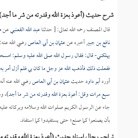
شرح حديث (أعوذ بعزة الله وقدرته من شر ما أجد)
قال المصنف رحمه الله تعالى: [ حدثنا
عبد الله القعنبي
عن
م
نافع بن جبير
أخبره عن
عثمان بن أبي العاص
رضي الله عنه: 
يهلكني- قال: فقال رسول الله صلى الله عليه وسلم: امسحه
ففعلت ذلك فأذهب الله عز وجل ما كان بي فلم أزل آمر به
أورد
أبو داود
حديث
عثمان بن أبي العاص
رضي الله عنه أنه 
سبع مرات وقل: أعوذ بعزة الله وقدرته من شر ما أجد
)، وم
جاء عن الرسول الكريم صلوات الله وسلامه وبركاته عليه، 
بأن يصنعوا كما صنع؛ حتى يستفيدوا كما استفاد.
تراجم رجال إسناد حديث (أعوذ بعزة الله وقدرته م