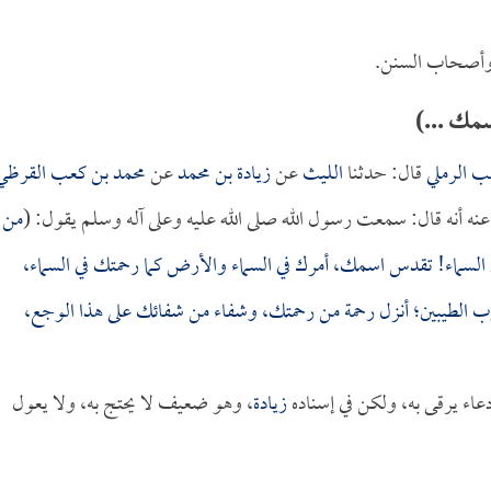
أصحاب السنن.
سمك ...)
ب الرملي
قال: حدثنا
الليث
عن
زيادة بن محمد
عن
محمد بن كعب القرظي
نه أنه قال: سمعت رسول الله صلى الله عليه وعلى آله وسلم يقول: (
من
في السماء! تقدس اسمك، أمرك في السماء والأرض كما رحمتك في السماء،
ب الطيبين؛ أنزل رحمة من رحمتك، وشفاء من شفائك على هذا الوجع،
عاء يرقى به، ولكن في إسناده
زيادة
، وهو ضعيف لا يحتج به، ولا يعول