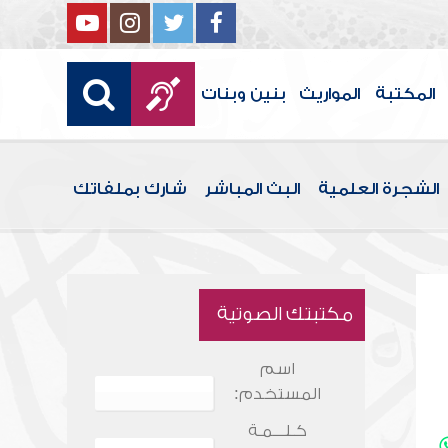
المكتبة
المواريث
بنين وبنات
الشجرة العلمية
البث المباشر
شارك بملفاتك
مكتبتك الصوتية
اسم
المستخدم:
كـلـــمـة