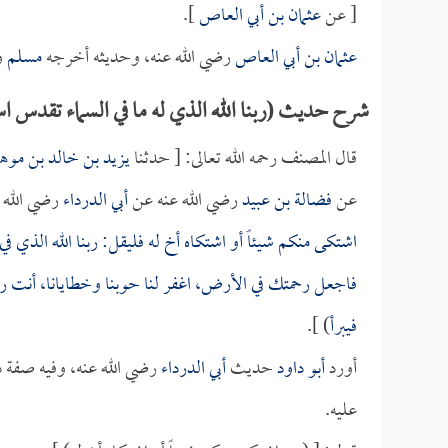
[ عن
عثمان بن أبي العاص
].
عثمان بن أبي العاص
رضي الله عنه، وحديثه أخرجه
مسلم
و
شرح حديث (ربنا الله الذي له ما في السماء تقدس ا
قال المصنف رحمه الله تعالى: [ حدثنا
يزيد بن خالد بن موه
عن
فضالة بن عبيد
رضي الله عنه عن
أبي الدرداء
رضي الله ع
اشتكى منكم شيئاً أو اشتكاه أخ له فليقل: ربنا الله الذي 
فاجعل رحمتك في الأرض، اغفر لنا حوبنا وخطايانا، أنت ر
فيبرأ
) ].
أورد
أبو داود
حديث
أبي الدرداء
رضي الله عنه، وفيه صفة د
عليه.