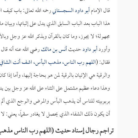
قال الإمام
أبو داود السجستاني
رحمه الله تعالى: باب كيف ا
هذا الباب بعد الباب السابق الذي يدل على إثباتها، وبيان ما
مجهولة؛ لا يجوز، وما كان بالقرآن وبذكر الله عز وجل وبالأ
وأورد
أبو داود
حديث
أنس بن مالك
رضي الله عنه أنه قال ل
فقال: (
اللهم رب الناس، مذهب البأس، اشف أنت الشافي، لا 
والرقية هي الإتيان بالرقية لمن هو بحاجة إليها، وأما إذا كان 
وهذا دعاء عظيم مشتمل على الثناء على الله عز وجل بين ي
بربوبيته للناس أن يذهب البأس والمرض والوجع الذي ألم بالمر
أن يكون ذلك الشفاء الذي يحصل لا يغادر سقماً، يعني: لا يت
تراجم رجال إسناد حديث (اللهم رب الناس مذهب 