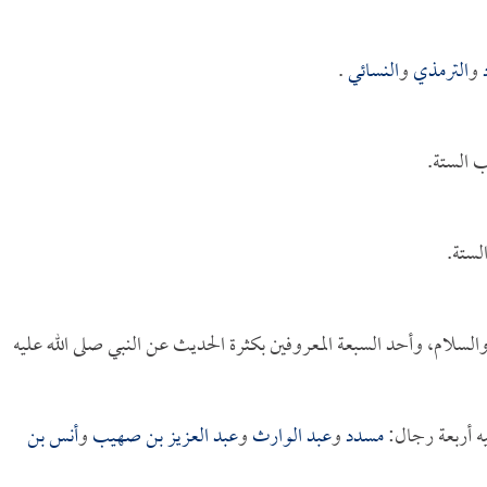
و
الترمذي
و
النسائي
.
 الستة.
لستة.
السلام، وأحد السبعة المعروفين بكثرة الحديث عن النبي صلى الله عليه
ه أربعة رجال:
مسدد
و
عبد الوارث
و
عبد العزيز بن صهيب
و
أنس بن