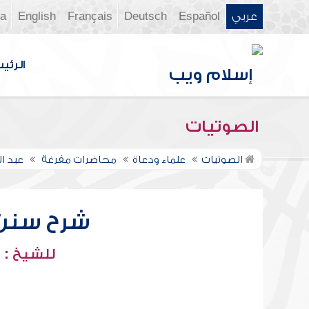
عربي
Español
Deutsch
Français
English
ia
الرئي
الصوتيات
الصوتيات
علماء ودعاة
محاضرات مفرغة
عبد ا
شرح سنن أب
للشيخ : 