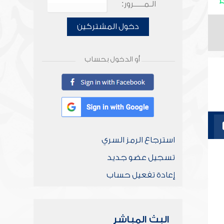
الـمـــــرور:
دخول المشتركين
أو الدخول بحساب
استرجاع الرمز السري
تسجيل عضو جديد
إعادة تفعيل حساب
البث المباشر