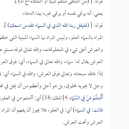
قوله: [ (من اشتكى منكم شيئاً أو اشتكاه أخ له) ].
يعني: أنه يرقي نفسه أو يرقي غيره بهذا الدعاء.
قوله: [ (
فليقل ربنا الله الذي في السماء تقدس اسمك
) ].
المراد بالسماء العلو، وليس المراد بها السماء المبنية التي
والعرش أعلى شيء في المخلوقات، والله تعالى فوقه مستوٍ عليه
العرش يقال له: سماء، والله تعالى في السماء، أي: فوق الع
إذاً: فالله سبحانه وتعالى فوق العرش، والله في السماء أي: ف
وجل لا يحويه مخلوق، بل هو أجل وأعظم من أن يحل في مخل
أَأَمِنتُمْ مَنْ فِي السَّمَاءِ
[الملك:16] أي: أأمنتم من في العلو، وفي حديث الجارية التي سألها الرسول صلى الله عليه وسلم: (
قالت: في السماء
) أي: في العلو، فلا يجوز أن يفهم أن المر
العرش وتحت العرش.