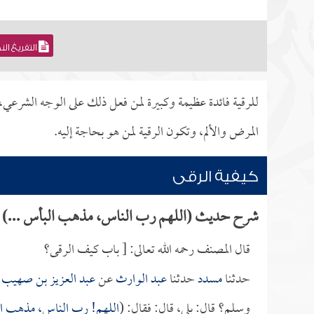
التفريغ ال
للرقية فائدة عظيمة وكبيرة لمن فعل ذلك على الوجه الشرعي،
المرض والألم، وتكون الرقية لمن هو بحاجة إليه.
كيفية الرقى
شرح حديث (اللهم رب الناس، مذهب البأس ...)
قال المصنف رحمه الله تعالى: [ باب كيف الرقى؟
حدثنا
مسدد
حدثنا
عبد الوارث
عن
عبد العزيز بن صهيب
ق
وسلم؟ قال: بلى، قال: فقال: (
اللهم! رب الناس، مذهب الب