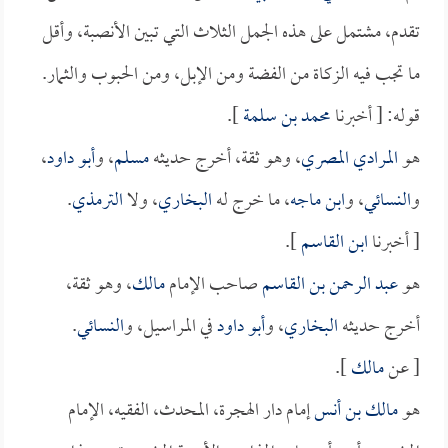
تقدم، مشتمل على هذه الجمل الثلاث التي تبين الأنصبة، وأقل
ما تجب فيه الزكاة من الفضة ومن الإبل، ومن الحبوب والثمار.
قوله: [ أخبرنا
محمد بن سلمة
].
هو
المرادي المصري
، وهو ثقة، أخرج حديثه
مسلم
، و
أبو داود
،
و
النسائي
، و
ابن ماجه
، ما خرج له
البخاري
، ولا
الترمذي
.
[ أخبرنا
ابن القاسم
].
هو
عبد الرحمن بن القاسم
صاحب الإمام
مالك
، وهو ثقة،
أخرج حديثه
البخاري
، و
أبو داود
في المراسيل، و
النسائي
.
[ عن
مالك
].
هو
مالك بن أنس
إمام دار الهجرة، المحدث، الفقيه، الإمام