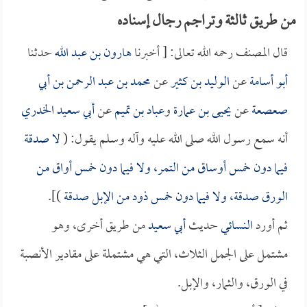
من طريق ثالثة وتراجم رجال إسناده
قال المصنف رحمه الله تعالى: [ أخبرنا
هارون بن عبد الله
حدثنا
أبو أسامة
عن
الوليد بن كثير
عن
محمد بن عبد الرحمن بن أبي
صعصعة
عن
يحيى بن عمارة
و
عباد بن تميم
عن
أبي سعيد الخدري
أنه سمع رسول الله صلى الله عليه وآله وسلم يقول: (
لا صدقة
فيما دون خمس أوساق من التمر، ولا فيما دون خمس أواق من
الورق صدقة، ولا فيما دون خمس ذود من الإبل صدقة
)].
ثم أورد
النسائي
حديث
أبي سعيد
من طريق أخرى، وهو
مشتمل على الجمل الثلاث، التي هي مشتملة على مقادير الأنصبة
في الورق، والثمار، والإبل.