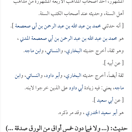
المشهور، أحد أصحاب المذاهب الأربعة المشهورة من مذاهب
أهل السنة، وحديثه عند أصحاب الكتب الستة.
[ أنه حدثني
محمد بن عبد الله بن عبد الرحمن بن أبي صعصعة
].
هو
محمد بن عبد الله بن عبد الرحمن بن أبي صعصعة المدني
،
وهو ثقة، أخرج حديثه
البخاري
، و
النسائي
، و
ابن ماجه
.
[ عن أبيه ].
ثقة أيضاً، أخرج حديثه
البخاري
، و
أبو داود
، و
النسائي
، و
ابن
ماجه
، يعني: فيه زيادة
أبي داود
على الذين خرجوا لابنه.
[ عن
أبي سعيد
].
هو
أبو سعيد الخدري
، وقد مر ذكره.
حديث: (... ولا فيما دون خمس أواق من الورق صدقة ...)