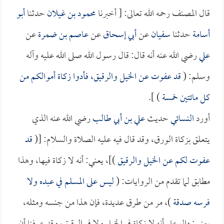
قال المصنف رحمه الله تعالى: [ أخبرنا
محمود بن غيلان
حدثنا
أبو
أسامة
حدثنا
سفيان
عن
أبي إسحاق
عن
عاصم بن ضمرة
عن
علي
رضي الله عنه أنه قال: قال رسول الله صلى الله عليه وآله
وسلم: (
قد عفوت عن الخيل والرقيق، فأدوا زكاة أموالكم من
كل مائتين خمسة
) ].
أورد
النسائي
حديث
علي بن أبي طالب
رضي الله عنه الذي
يتعلق بزكاة الورق، وقد قال فيه عليه الصلاة والسلام: [(
قد
عفوت لكم عن الخيل والرقيق
)]، يعني: أنه لا زكاة فيها، وهذا
مطابق لما تقدم من الروايات: (
ليس على المسلم في عبده ولا
فرسه صدقة
)، مر من طرق عديدة، فإن هذا من جنسه ومثله،