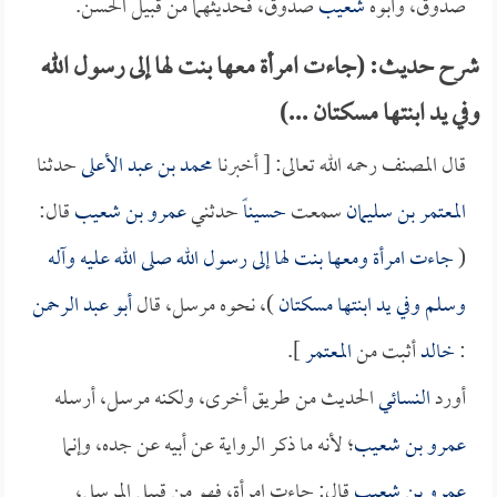
صدوق، وأبوه
شعيب
صدوق، فحديثهما من قبيل الحسن.
شرح حديث: (جاءت امرأة معها بنت لها إلى رسول الله
وفي يد ابنتها مسكتان ...)
قال المصنف رحمه الله تعالى: [ أخبرنا
محمد بن عبد الأعلى
حدثنا
المعتمر بن سليمان
سمعت
حسيناً
حدثني
عمرو بن شعيب
قال:
(
جاءت امرأة ومعها بنت لها إلى رسول الله صلى الله عليه وآله
وسلم وفي يد ابنتها مسكتان
)، نحوه مرسل، قال
أبو عبد الرحمن
:
خالد
أثبت من
المعتمر
].
أورد
النسائي
الحديث من طريق أخرى، ولكنه مرسل، أرسله
عمرو بن شعيب
؛ لأنه ما ذكر الرواية عن أبيه عن جده، وإنما
عمرو بن شعيب
قال: جاءت امرأة، فهو من قبيل المرسل،