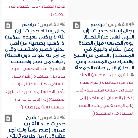
فرض الوضوء - باب الاعتداء في
الوضوء)
الفهرس:
تراجم
الفهرس:
تراجم
رجال إسناد حديث: (أن
رجال إسناد حديث: (إن
النبي نهى عن التحلق
الله لا يرضى لعبده المؤمن
يوم الجمعة قبل الصلاة
إذا ذهب بصفيه من أهل
وعن الشراء والبيع في
الدنيا فصبر واحتسب وقال
المسجد) , النهي عن البيع
ما أمر به بثواب دون الجنة)
والشراء في المسجد وعن
, ثواب من صبر واحتسب
التحلق قبل صلاة الجمعة
للشيخ:
عبد المحسن العباد
للشيخ:
عبد المحسن العباد
جزء من محاضرة ( شرح سنن
جزء من محاضرة ( شرح سنن
النسائي - كتاب الجنائز - (باب
النسائي - كتاب المساجد - (باب
الأمر بالاحتساب والصبر عند نزول
إدخال الصبيان المساجد) إلى
المصيبة) إلى (باب ثواب من
(باب الرخصة في إنشاد الشعر
احتسب ثلاثة من صلبه))
الحسن في المسجد))
الفهرس:
شرح
حديث عبد الله بن
عمرو: (صم يوماً ولك أجر
عشرة...) من طريق ثالثة ,