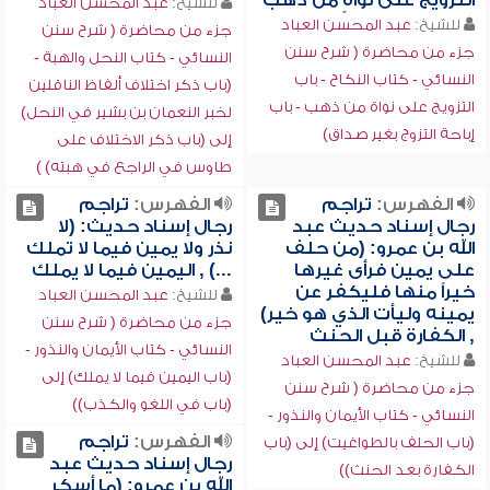
التزويج على نواةٍ من ذهب
للشيخ:
عبد المحسن العباد
للشيخ:
عبد المحسن العباد
جزء من محاضرة ( شرح سنن
جزء من محاضرة ( شرح سنن
النسائي - كتاب النحل والهبة -
النسائي - كتاب النكاح - باب
(باب ذكر اختلاف ألفاظ الناقلين
التزويج على نواة من ذهب - باب
لخبر النعمان بن بشير في النحل)
إباحة التزوج بغير صداق)
إلى (باب ذكر الاختلاف على
طاوس في الراجع في هبته) )
الفهرس:
تراجم
الفهرس:
تراجم
رجال إسناد حديث عبد
رجال إسناد حديث: (لا
الله بن عمرو: (من حلف
نذر ولا يمين فيما لا تملك
على يمين فرأى غيرها
...) , اليمين فيما لا يملك
خيراً منها فليكفر عن
للشيخ:
عبد المحسن العباد
يمينه وليأت الذي هو خير)
جزء من محاضرة ( شرح سنن
, الكفارة قبل الحنث
النسائي - كتاب الأيمان والنذور -
للشيخ:
عبد المحسن العباد
(باب اليمين فيما لا يملك) إلى
جزء من محاضرة ( شرح سنن
(باب في اللغو والكذب))
النسائي - كتاب الأيمان والنذور -
الفهرس:
تراجم
(باب الحلف بالطواغيت) إلى (باب
رجال إسناد حديث عبد
الكفارة بعد الحنث))
الله بن عمرو: (ما أسكر