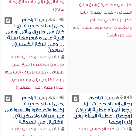
زكاة الورق) إلى (باب مانع زكاة
جزء من محاضرة ( شرح سنن
ماله))
النسائي - كتاب الصيام - باب
الفهرس:
تراجم
ذكر الزيادة في الصيام
رجال إسناد حديث: (ما
والنقصان - باب صوم عشرة أيام
كان في طريق مأتي أو في
من كل شهر)
قرية عامرة فعرفها سنة
… وفي الركاز الخمس) ,
المعدن
للشيخ:
عبد المحسن العباد
جزء من محاضرة ( شرح سنن
النسائي - كتاب الزكاة - (باب كم
يترك الخارص) إلى (باب فرض
زكاة رمضان على الصغير))
الفهرس:
تراجم
الفهرس:
تراجم
رجال إسناد حديث: (لا
رجال إسناد حديث:
يجوز لامرأة عطية إلا بإذن
(كلوا وتصدقوا والبسوا في
زوجها) , عطية المرأة بغير
غير إسراف ولا مخيلة) ,
إذن زوجها
الاختيال في الصدقة
للشيخ:
عبد المحسن العباد
للشيخ:
عبد المحسن العباد