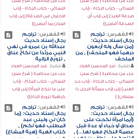
جزء من محاضرة ( شرح سنن
جزء من محاضرة ( شرح سنن
النسائي - كتاب الزكاة - (باب
النسائي - كتاب الزكاة - (باب
صدقة العبد) إلى (باب أي
الاختيال في الصدقة) إلى (باب
الصدقة أفضل))
المنان بما أعطى))
الفهرس:
تراجم
الفهرس:
تراجم
رجال إسناد حديث:
رجال إسناد حديث
(من سأل وله أربعون
عبدالله بن عمرو في نهي
درهماً فهو الملحف) , من
النبي مرثداً عن نكاح عناق
الملحف
, تزويج الزانية
للشيخ:
عبد المحسن العباد
للشيخ:
عبد المحسن العباد
جزء من محاضرة ( شرح سنن
جزء من محاضرة ( شرح سنن
النسائي - كتاب الزكاة - (باب حد
النسائي - كتاب النكاح - (باب
الغنى) إلى (باب مسألة الرجل ذا
على ما تنكح المرأة) إلى (باب
سلطان) )
كراهية تزويج الزناة))
الفهرس:
تراجم
الفهرس:
تراجم
رجال إسناد حديث:
رجال إسناد حديث: (ما
(أيما امرأةٍ نكحت على
كان لي ولبني عبد
صداق أو حباء أو عدة قبل
المطلب فهو لكم) ,
عصمة النكاح فهو لها...) ,
كتاب الهبة (هبة المشاع)