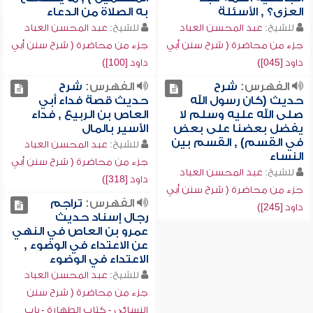
العزى؟ , الأسئلة
به الصلاة من الدعاء
للشيخ:
عبد المحسن العباد
للشيخ:
عبد المحسن العباد
جزء من محاضرة ( شرح سنن أبي
جزء من محاضرة ( شرح سنن أبي
داود [045])
داود [100])
الفهرس:
شرح
الفهرس:
شرح
حديث (كان رسول الله
حديث قصة فداء أبي
صلى الله عليه وسلم لا
العاص بن الربيع , فداء
يفضل بعضنا على بعض
الأسير بالمال
في القسم) , القسم بين
للشيخ:
عبد المحسن العباد
النساء
جزء من محاضرة ( شرح سنن أبي
للشيخ:
عبد المحسن العباد
داود [318])
جزء من محاضرة ( شرح سنن أبي
الفهرس:
تراجم
داود [245])
رجال إسناد حديث
عمرو بن العاص في النهي
عن الاعتداء في الوضوء ,
الاعتداء في الوضوء
للشيخ:
عبد المحسن العباد
جزء من محاضرة ( شرح سنن
النسائي - كتاب الطهارة - باب