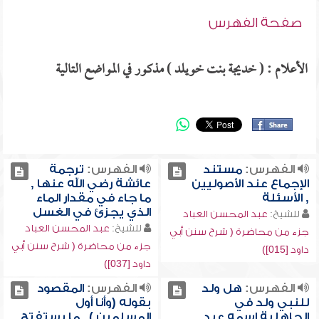
صفحة الفهرس
الأعلام : ( خديجة بنت خويلد ) مذكور في المواضع التالية
الفهرس:
مستند
الفهرس:
ترجمة
الإجماع عند الأصوليين
عائشة رضي الله عنها ,
, الأسئلة
ما جاء في مقدار الماء
الذي يجزئ في الغسل
للشيخ:
عبد المحسن العباد
للشيخ:
عبد المحسن العباد
جزء من محاضرة ( شرح سنن أبي
جزء من محاضرة ( شرح سنن أبي
داود [015])
داود [037])
الفهرس:
هل ولد
الفهرس:
المقصود
للنبي ولد في
بقوله (وأنا أول
الجاهلية اسمه عبد
المسلمين ) , ما يستفتح