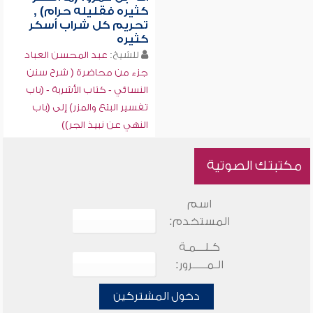
كثيره فقليله حرام) ,
تحريم كل شراب أسكر
كثيره
للشيخ:
عبد المحسن العباد
جزء من محاضرة ( شرح سنن
النسائي - كتاب الأشربة - (باب
تفسير البتع والمزر) إلى (باب
النهي عن نبيذ الجر))
مكتبتك الصوتية
اسم
المستخدم:
كـلـــمـة
الـمـــــرور:
دخول المشتركين