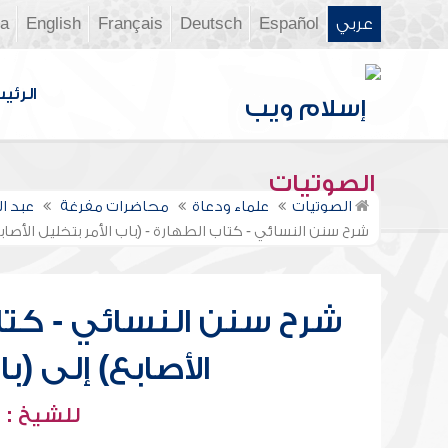
عربي
Español
Deutsch
Français
English
ia
الرئي
الصوتيات
الصوتيات
علماء ودعاة
محاضرات مفرغة
عبد ا
شرح سنن النسائي - كتاب الطهارة - (باب الأمر بتخليل الأصا
شرح سنن النسائي - كتاب
الأصابع) إلى (
للشيخ : 