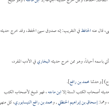
الثقات, الحفاظ، وممن خرج حديثه الجماعة إلا
ابن ماجه
، وهو شيخ
ى، قال عنه
الحافظ
في التقريب: إنه صدوق سيئ الحفظ، وقد خرج حديثه
ويأتي باسمه أحياناً، وهو ممن خرج حديثه
البخاري
في الأدب المفرد،
(ح) [وحدثنا
محمد بن رافع
].
ديثه أصحاب الكتب الستة إلا
ابن ماجه
، فهو شيخ لأصحاب الكتب
 وهما:
إسحاق بن إبراهيم الحنظلي
, و
محمد بن رافع النيسابوري
، كل منهما