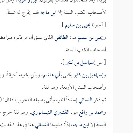
بويه، وأما المحدثون فعندهم يقولون:
ابن راهُوْيَه
، وهو من 
لأصحاب الكتب الستة إلا
ابن ماجه
فلم يخرج له شيئاً.
[ أخبرنا
يحيى بن سليم
].
و
يحيى بن سليم
هو:
الطائفي
الذي سبق أن مر ذكره فيما مض
أصحاب الكتب الستة.
[ عن
إسماعيل بن كثير
].
و
إسماعيل بن كثير
يكنى بـ
أبي هاشم
، ويأتي بكنيته أحياناً، 
وأصحاب السنن الأربعة، وهو ثقة.
ثم ذكر
النسائي
إسناداً آخر، وأتى بصيغة التحويل، فقال: 
و
محمد بن رافع
هو:
القشيري النيسابوري
، وهو ثقة خرج ح
الستة إلا
ابن ماجه
، إذاً: فشيخا
النسائي
هنا في هذا الحديث،