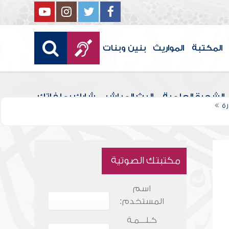
المكتبة
المواريث
بنين وبنات
الشجرة العلمية
البث المباشر
شارك بملفاتك
ة
مكتبتك الصوتية
اسم
المستخدم:
كـلـــمـة