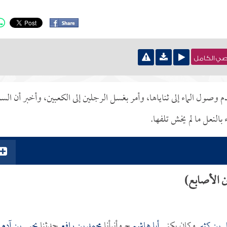
نصي الكامل
 وصول الماء إلى ثناياها، وأمر بغسل الرجلين إلى الكعبين، وأخبر أن السن
النعل ما لم يخش تلفها.
 الأصابع)
 بن كثير
وكان يكنى
أبا هاشم
ح وأنبأنا
محمد بن رافع
حدثنا
يحيى بن آدم