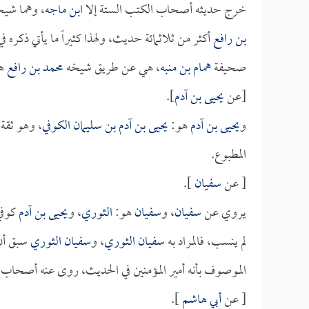
خرج حديثه أصحاب الكتب الستة إلا
ابن ماجه
، وهما شيخ
بن رافع
أكثر من ثلاثمائة حديث، ولهذا كثيراً ما يأتي ذكره
صحيفة
همام بن منبه
، هي عن طريق شيخه
محمد بن رافع
هذ
[عن
يحيى بن آدم
].
و
يحيى بن آدم
هو:
يحيى بن آدم بن سليمان الكوفي
، وهو ثقة
المطبوع.
[ عن
سفيان
].
يروي عن
سفيان
، و
سفيان
هو:
الثوري
، و
يحيى بن آدم
كوفي
لم ينسب، فالمراد به
سفيان الثوري
، و
سفيان الثوري
سبق أن 
الموصوف بأنه أمير المؤمنين في الحديث، روى عنه أصحاب 
[ عن
أبي هاشم
].