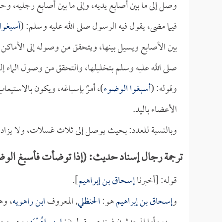
وصل إلى ما بين أصابع يديه، وإلى ما بين أصابع رجليه، و
فيما مضى، يقول فيه الرسول صلى الله عليه وسلم: (
أسبغوا
بين الأصابع ويسيل بينها، ويتحقق من وصوله إلى الأماكن ال
صلى الله عليه وسلم بتخليلها، والتحقق من وصول الماء إلي
وقوله: (
أسبغوا الوضوء
)، أمرٌ بإسباغه، ويكون بالاستيع
الأعضاء باليد.
وبالنسبة للعدد: بحيث يوصل إلى ثلاث غسلات، ولا يزاد ع
ترجمة رجال إسناد حديث: (إذا توضأت فأسبغ الوض
قوله: [أخبرنا
إسحاق بن إبراهيم
].
و
إسحاق بن إبراهيم
هو:
الحنظلي
, المعروف
ابن راهويه
، وه