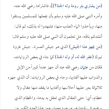
(
من يشتري بئر رومة وله الجنة؟
)]، فاشتراها رضي الله عنه،
وأمره النبي صلى الله عليه وسلم بأن يجعلها للمسلمين يستقوا
منها، ويأخذوا الماء العذب منها، فشهدوا له بذلك، ثم قال:
أنشدكم بالله، هل تعلمون أن النبي صلى الله عليه وسلم قال:
(
من يجهز هذا الجيش
) الذي هو جيش العسرة.. جيش غزوة
تبوك (
غفر الله له، أو وله الجنة
) كما جاء في بعض الروايات،
فكان من
عثمان
رضي الله عنه أن جهز عدداً كبيراً من الإبل
والدواب عليها أقتابها، وجاء في بعض الروايات: أن الذي جهزه
ثلاثمائة بعير عليها أحلاسها وأقتابها ما يفقد منها عقال ولا
خطام، أي: حتى العقال الذي تعقل به يدها، والخطام الذي
يوضع في رقبتها هو موجود معها، جهز هذا العدد الكبير من