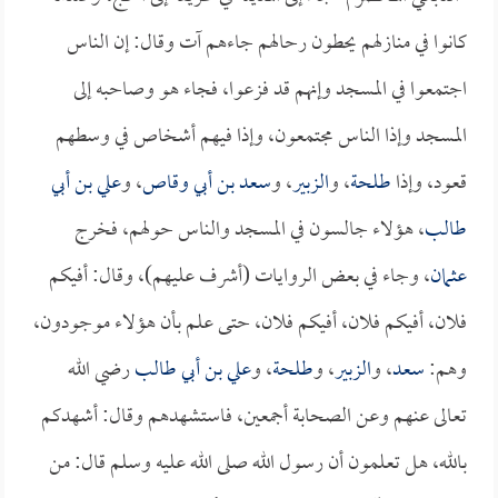
كانوا في منازلهم يحطون رحالهم جاءهم آت وقال: إن الناس
اجتمعوا في المسجد وإنهم قد فزعوا، فجاء هو وصاحبه إلى
المسجد وإذا الناس مجتمعون، وإذا فيهم أشخاص في وسطهم
قعود، وإذا
طلحة
، و
الزبير
، و
سعد بن أبي وقاص
، و
علي بن أبي
طالب
، هؤلاء جالسون في المسجد والناس حولهم، فخرج
عثمان
، وجاء في بعض الروايات (أشرف عليهم)، وقال: أفيكم
فلان، أفيكم فلان، أفيكم فلان، حتى علم بأن هؤلاء موجودون،
وهم:
سعد
، و
الزبير
، و
طلحة
، و
علي بن أبي طالب
رضي الله
تعالى عنهم وعن الصحابة أجمعين، فاستشهدهم وقال: أشهدكم
بالله، هل تعلمون أن رسول الله صلى الله عليه وسلم قال: من