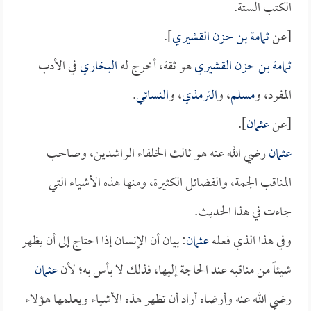
الكتب الستة.
[عن
ثمامة بن حزن القشيري
].
ثمامة بن حزن القشيري
هو ثقة، أخرج له
البخاري
في الأدب
المفرد، و
مسلم
، و
الترمذي
، و
النسائي
.
[عن
عثمان
].
عثمان
رضي الله عنه هو ثالث الخلفاء الراشدين، وصاحب
المناقب الجمة، والفضائل الكثيرة، ومنها هذه الأشياء التي
جاءت في هذا الحديث.
وفي هذا الذي فعله
عثمان
: بيان أن الإنسان إذا احتاج إلى أن يظهر
شيئاً من مناقبه عند الحاجة إليها، فذلك لا بأس به؛ لأن
عثمان
رضي الله عنه وأرضاه أراد أن تظهر هذه الأشياء ويعلمها هؤلاء