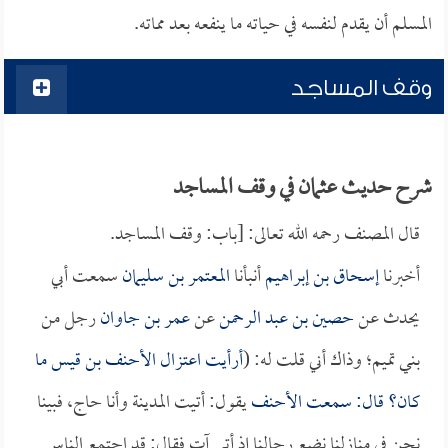
المسلم أن يقدم لنفسه في حياته ما ينفعه بعد مماته.
وقف المساجد
شرح حديث عثمان في وقف المساجد
قال المصنف رحمه الله تعالى: [باب: وقف المساجد.
أخبرنا
إسحاق بن إبراهيم
أنبأنا
المعتمر بن سليمان
سمعت أبي
يحدث عن
حصين بن عبد الرحمن
عن
عمر بن جاوان
رجل من
بني تميم؛ وذاك أني قلت له: (
أرأيت اعتزال
الأحنف بن قيس
ما
كان؟ قال: سمعت
الأحنف
يقول: أتيت المدينة وأنا حاج، فبينا
نحن في منازلنا نضع رحالنا إذ أتى آت فقال: قد اجتمع الناس