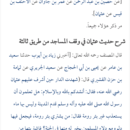
[عن
حصين بن عبد الرحمن
عن
عمر بن جاوان
عن
الأحنف بن
قيس
عن
عثمان
].
مر ذكر هؤلاء جميعاً.
شرح حديث عثمان في وقف المساجد من طريق ثالثة
قال المصنف رحمه الله تعالى: [أخبرني
زياد بن أيوب
حدثنا
سعيد
بن عامر
عن
يحيى بن أبي الحجاج
عن
سعيد الجريري
عن
ثمامة
بن حزن القشيري
قال: (
شهدت الدار حين أشرف عليهم
عثمان
رضي الله عنه، فقال: أنشدكم بالله وبالإسلام: هل تعلمون أن
رسول الله صلى الله عليه وآله وسلم قدم المدينة وليس بها ماء
يستعذب غير بئر رومة فقال: من يشتري بئر رومة، فيجعل فيها
دلوه مع دلاء المسلمين بخير له منها في الجنة؟ فاشتريتها من