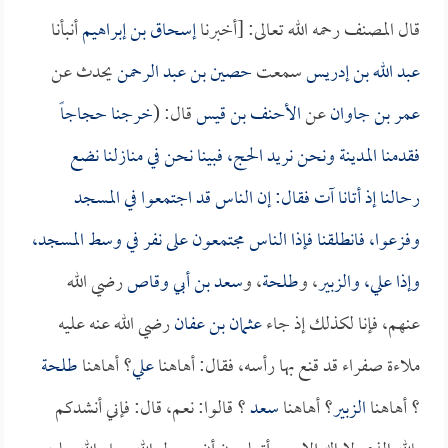
قال المصنف رحمه الله تعالى: [أخبرنا
إسحاق بن إبراهيم
أنبأنا
عبد الله بن إدريس
سمعت
حصين بن عبد الرحمن
يحدث عن
عمر بن جاوان
عن
الأحنف بن قيس
قال: (
خرجنا حجاجاً
فقدمنا المدينة ونحن نريد الحج، فبينا نحن في منازلنا نضع
رحالنا إذ أتانا آت فقال: إن الناس قد اجتمعوا في المسجد
وفزعوا، فانطلقنا فإذا الناس مجتمعون على نفر في وسط المسجد،
وإذا
علي
، و
الزبير
، و
طلحة
، و
سعد بن أبي وقاص
رضي الله
عنهم، فإنا لكذلك إذ جاء
عثمان بن عفان
رضي الله عنه عليه
ملاءة صفراء قد قنع بها رأسه، فقال: أهاهنا
علي
؟ أهاهنا
طلحة
؟ أهاهنا
الزبير
؟ أهاهنا
سعد
؟ قالوا: نعم، قال: فإني أنشدكم