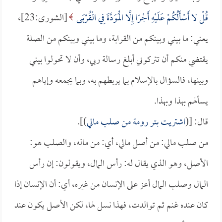
قُلْ لا أَسْأَلُكُمْ عَلَيْهِ أَجْرًا إِلَّا الْمَوَدَّةَ فِي الْقُرْبَى
[الشورى:23]،
يعني: ما بيني وبينكم من القرابة، وما بيني وبينكم من الصلة
يقتضي منكم أن تتركوني أبلغ رسالة ربي، وأن لا تحولوا بيني
وبينها، فالسؤال بالإسلام بما يربطهم به، وبما يجمعه وإياهم
يسألهم بهذا وبهذا.
قال: [(
اشتريت بئر رومة من صلب مالي
)].
من صلب مالي: من أصل مالي، أي: من ماله، والصلب هو:
الأصل، وهو الذي يقال له: رأس المال، ويقولون: إن رأس
المال وصلب المال أعز على الإنسان من غيره، أي: أن الإنسان إذا
كان عنده غنم ثم توالدت، فهذا نسل لها، لكن الأصل يكون عند