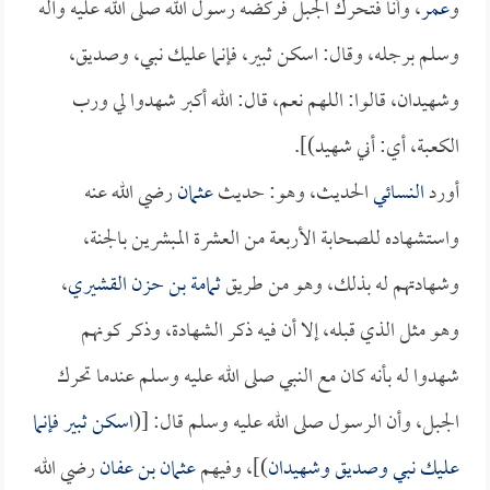
و
عمر
، وأنا فتحرك الجبل فركضه رسول الله صلى الله عليه وآله
وسلم برجله، وقال: اسكن ثبير، فإنما عليك نبي، وصديق،
وشهيدان، قالوا: اللهم نعم، قال: الله أكبر شهدوا لي ورب
الكعبة، أي: أني شهيد)].
أورد
النسائي
الحديث، وهو: حديث
عثمان
رضي الله عنه
واستشهاده للصحابة الأربعة من العشرة المبشرين بالجنة،
وشهادتهم له بذلك، وهو من طريق
ثمامة بن حزن القشيري
،
وهو مثل الذي قبله، إلا أن فيه ذكر الشهادة، وذكر كونهم
شهدوا له بأنه كان مع النبي صلى الله عليه وسلم عندما تحرك
الجبل، وأن الرسول صلى الله عليه وسلم قال: [(
اسكن ثبير فإنما
عليك نبي وصديق وشهيدان
)]، وفيهم
عثمان بن عفان
رضي الله