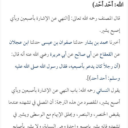
الله: أحّد أحّد)
قال المصنف رحمه الله تعالى: [النهي عن الإشارة بأصبعين وبأي
إصبع يشير.
أخبرنا
محمد بن بشار
حدثنا
صفوان بن عيسى
حدثنا
ابن عجلان
عن
القعقاع
عن
أبي صالح
عن
أبي هريرة
رضي الله عنه أنه قال:
(
أن رجلاً كان يدعو بأصبعيه، فقال رسول الله صلى الله عليه
وسلم: أحد أحد
)].
يقول
النسائي
رحمه الله: باب النهي عن الإشارة بأصبعين وبأي
أصبع يشير، المقصود من هذه الترجمة: أن المصلي في تشهده عندما
يقبض الخنصر، والبنصر، ويحلق الإبهام مع الوسطى ويشير في
تشهده فإنه يشير بإصبع واحدة وهي السبابة، ولا يشير بأصابع