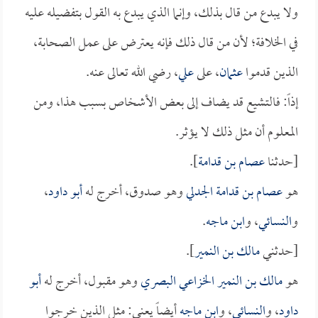
ولا يبدع من قال بذلك، وإنما الذي يبدع به القول بتفضيله عليه
في الخلافة؛ لأن من قال ذلك فإنه يعترض على عمل الصحابة،
الذين قدموا
عثمان
، على
علي
، رضي الله تعالى عنه.
إذاً: فالتشيع قد يضاف إلى بعض الأشخاص بسبب هذا، ومن
المعلوم أن مثل ذلك لا يؤثر.
[حدثنا
عصام بن قدامة
].
هو
عصام بن قدامة الجدلي
وهو صدوق، أخرج له
أبو داود
،
و
النسائي
، و
ابن ماجه
.
[حدثني
مالك بن النمير
].
هو
مالك بن النمير الخزاعي البصري
وهو مقبول، أخرج له
أبو
داود
، و
النسائي
، و
ابن ماجه
أيضاً يعني: مثل الذين خرجوا