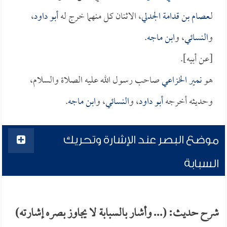
لـ
عصام بن قدامة الجدلي
، الاثنان كل منهما خرج له
أبو داود
،
و
النسائي
، و
ابن ماجه
.
[عن أبيه].
هو
نمير الخزاعي
صاحب رسول الله عليه الصلاة والسلام،
وحديثه أخرجه
أبو داود
، و
النسائي
، و
ابن ماجه
.
موضع البصر عند الإشارة وتحريك
السبابة
شرح حديث: (... وأشار بالسبابة لا يجاوز بصره إشارته)