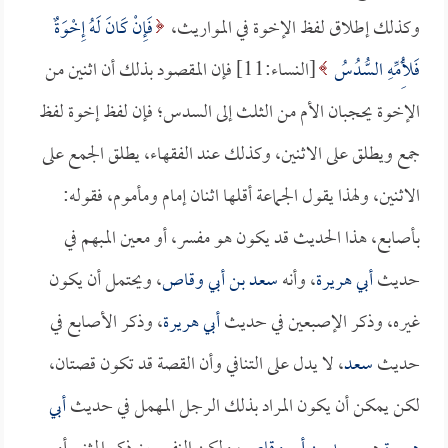
وكذلك إطلاق لفظ الإخوة في المواريث،
فَإِنْ كَانَ لَهُ إِخْوَةٌ
فَلِأُمِّهِ السُّدُسُ
[النساء:11] فإن المقصود بذلك أن اثنين من
الإخوة يحجبان الأم من الثلث إلى السدس؛ فإن لفظ إخوة لفظ
جمع ويطلق على الاثنين، وكذلك عند الفقهاء، يطلق الجمع على
الاثنين، ولهذا يقول الجماعة أقلها اثنان إمام ومأموم، فقوله:
بأصابع، هذا الحديث قد يكون هو مفسر، أو معين المبهم في
حديث
أبي هريرة
، وأنه
سعد بن أبي وقاص
، ويحتمل أن يكون
غيره، وذكر الإصبعين في حديث
أبي هريرة
، وذكر الأصابع في
حديث
سعد
، لا يدل على التنافي وأن القصة قد تكون قصتان،
لكن يمكن أن يكون المراد بذلك الرجل المهمل في حديث
أبي