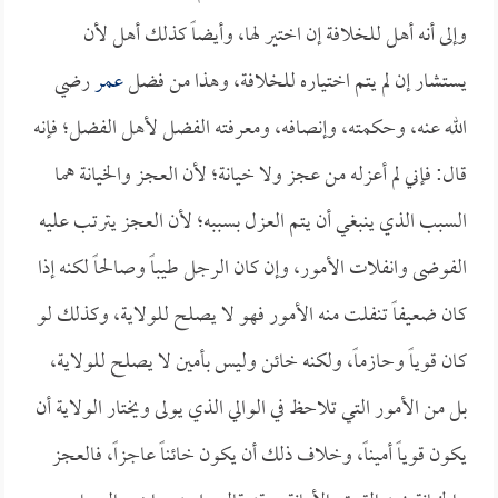
وإلى أنه أهل للخلافة إن اختير لها، وأيضاً كذلك أهل لأن
يستشار إن لم يتم اختياره للخلافة، وهذا من فضل
عمر
رضي
الله عنه، وحكمته، وإنصافه، ومعرفته الفضل لأهل الفضل؛ فإنه
قال: فإني لم أعزله من عجز ولا خيانة؛ لأن العجز والخيانة هما
السبب الذي ينبغي أن يتم العزل بسببه؛ لأن العجز يترتب عليه
الفوضى وانفلات الأمور، وإن كان الرجل طيباً وصالحاً لكنه إذا
كان ضعيفاً تنفلت منه الأمور فهو لا يصلح للولاية، وكذلك لو
كان قوياً وحازماً، ولكنه خائن وليس بأمين لا يصلح للولاية،
بل من الأمور التي تلاحظ في الوالي الذي يولى ويختار الولاية أن
يكون قوياً أميناً، وخلاف ذلك أن يكون خائناً عاجزاً، فالعجز