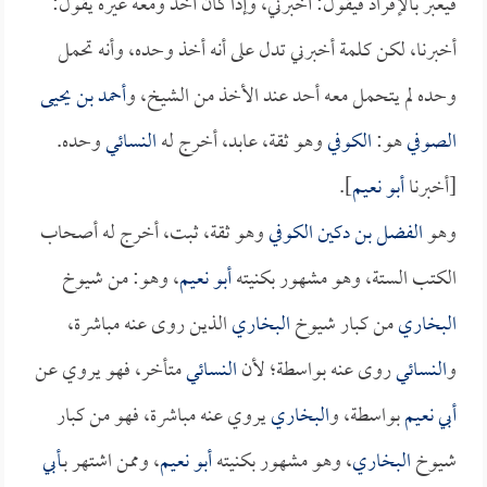
فيعبر بالإفراد فيقول: أخبرني، وإذا كان أخذ ومعه غيره يقول:
أخبرنا، لكن كلمة أخبرني تدل على أنه أخذ وحده، وأنه تحمل
وحده لم يتحمل معه أحد عند الأخذ من الشيخ، و
أحمد بن يحيى
الصوفي
هو:
الكوفي
وهو ثقة، عابد، أخرج له
النسائي
وحده.
[أخبرنا
أبو نعيم
].
وهو
الفضل بن دكين الكوفي
وهو ثقة، ثبت، أخرج له أصحاب
الكتب الستة، وهو مشهور بكنيته
أبو نعيم
، وهو: من شيوخ
البخاري
من كبار شيوخ
البخاري
الذين روى عنه مباشرة،
و
النسائي
روى عنه بواسطة؛ لأن
النسائي
متأخر، فهو يروي عن
أبي نعيم
بواسطة، و
البخاري
يروي عنه مباشرة، فهو من كبار
شيوخ
البخاري
، وهو مشهور بكنيته
أبو نعيم
، وممن اشتهر بـ
أبي