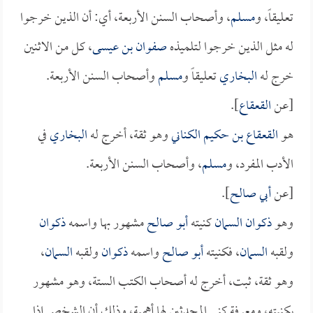
تعليقاً، و
مسلم
، وأصحاب السنن الأربعة، أي: أن الذين خرجوا
له مثل الذين خرجوا لتلميذه
صفوان بن عيسى
، كل من الاثنين
خرج له
البخاري
تعليقاً و
مسلم
وأصحاب السنن الأربعة.
[عن
القعقاع
].
هو
القعقاع بن حكيم الكناني
وهو ثقة، أخرج له
البخاري
في
الأدب المفرد، و
مسلم
، وأصحاب السنن الأربعة.
[عن
أبي صالح
].
وهو
ذكوان السمان
كنيته
أبو صالح
مشهور بها واسمه
ذكوان
ولقبه
السمان
، فكنيته
أبو صالح
واسمه
ذكوان
ولقبه
السمان
،
وهو ثقة، ثبت، أخرج له أصحاب الكتب الستة، وهو مشهور
بكنيته، ومعرفة كنى المحدثين لها أهمية، وذلك أن الشخص إذا