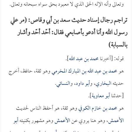
وتعالى وأنه الإله الحق الذي لا معبود بحق سواه سبحانه وتعالى.
تراجم رجال إسناد حديث سعد بن أبي وقاص: (مر علي
رسول الله وأنا أدعو بأصابعي فقال: أحّد أحّد وأشار
بالسبابة)
قوله: [أخبرنا
محمد بن عبد الله
].
هو
محمد بن عبد الله بن المبارك المخرمي
وهو ثقة، حافظ، أخرج
حديثه
البخاري
، و
أبو داود
، و
النسائي
.
[حدثنا
أبو معاوية
].
هو
محمد بن خازم الكوفي
وهو ثقة، هو أحفظ الناس لحديث
الأعمش
، وهو هنا يروي عن
الأعمش
وهو مشهور بكنيته
أبو