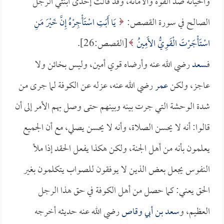
والخيانة ضد القوة والأمانة، وقد قالت إحدى ابنتي الرجل
الصالح في سورة القصص:
يَا أَبَتِ اسْتَأْجِرْهُ إِنَّ خَيْرَ مَنِ
اسْتَأْجَرْتَ الْقَوِيُّ الأَمِينُ
[القصص:26].
فـ
سعد
رضي الله عنه وأرضاه قوي أمين، وليس بخائن ولا
عاجز، ولكن
عمر
رضي الله عنه، عزله عن الكوفة لما جرى من
شدة الوحشة التي جرت بينه وبينهم حتى وصل بهم الأمر إلى أن
قالوا: أنه لا يحسن الصلاة، وأنه لا يحسن يصلي، مع أن الجميع
يعلمون بأنه من أهل الجنة، ولكن هكذا يفعل الحقد إذا ملأ
النفوس يجعل بعض الذين لا يوفقون للصواب يتكلمون بغير
الحق يعني: كما حصل من أهل الكوفة في حق هذا الرجل
العظيم، و
سعد بن أبي وقاص
رضي الله عنه حديثه أخرجه