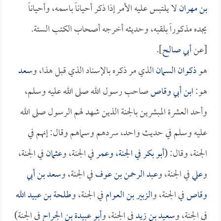
بن مهران
لا يلتبس عليه الأمر إذا ذكر أحياناً باسمه، وأحياناً
يجده مذكوراً بلقبه، وحديثه أخرجه أصحاب الكتب الستة.
[عن
أبي صالح
].
هو
ذكوان السمان
الذي مر ذكره بالإسناد الذي قبل هذا، و
سعد
هو:
ابن أبي وقاص
صاحب رسول الله صلى الله عليه وسلم،
وأحد العشرة المبشرين بالجنة الذين شهد لهم الرسول صلى الله
عليه وسلم في حديث واحد، سردهم وسماهم وقال: إنهم في
الجنة، وقال: (
أبو بكر
في الجنة، و
عمر
في الجنة، و
عثمان
في الجنة،
و
علي
في الجنة، و
عبد الرحمن بن عوف
في الجنة، و
سعد بن أبي
وقاص
في الجنة، و
الزبير بن العوام
في الجنة، و
طلحة بن عبيد الله
في الجنة، و
سعيد بن زيد
في الجنة، و
أبو عبيدة بن الجراح
في الجنة)