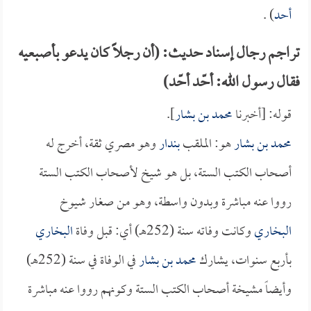
أحد
) .
تراجم رجال إسناد حديث: (أن رجلاً كان يدعو بأصبعيه
فقال رسول الله: أحّد أحّد)
قوله: [أخبرنا
محمد بن بشار
].
محمد بن بشار
هو: الملقب
بندار
وهو مصري ثقة، أخرج له
أصحاب الكتب الستة، بل هو شيخ لأصحاب الكتب الستة
رووا عنه مباشرة وبدون واسطة، وهو من صغار شيوخ
البخاري
وكانت وفاته سنة (252هـ) أي: قبل وفاة
البخاري
بأربع سنوات، يشارك
محمد بن بشار
في الوفاة في سنة (252هـ)
وأيضاً مشيخة أصحاب الكتب الستة وكونهم رووا عنه مباشرة