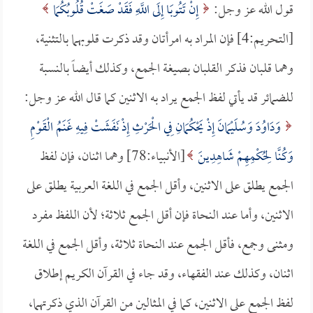
قول الله عز وجل:
إِنْ تَتُوبَا إِلَى اللَّهِ فَقَدْ صَغَتْ قُلُوبُكُمَا
[التحريم:4] فإن المراد به امرأتان وقد ذكرت قلوبهما بالتثنية،
وهما قلبان فذكر القلبان بصيغة الجمع، وكذلك أيضاً بالنسبة
للضمائر قد يأتي لفظ الجمع يراد به الاثنين كما قال الله عز وجل:
وَدَاوُدَ وَسُلَيْمَانَ إِذْ يَحْكُمَانِ فِي الْحَرْثِ إِذْ نَفَشَتْ فِيهِ غَنَمُ الْقَوْمِ
وَكُنَّا لِحُكْمِهِمْ شَاهِدِينَ
[الأنبياء:78] وهما اثنان، فإن لفظ
الجمع يطلق على الاثنين، وأقل الجمع في اللغة العربية يطلق على
الاثنين، وأما عند النحاة فإن أقل الجمع ثلاثة؛ لأن اللفظ مفرد
ومثنى وجمع، فأقل الجمع عند النحاة ثلاثة، وأقل الجمع في اللغة
اثنان، وكذلك عند الفقهاء، وقد جاء في القرآن الكريم إطلاق
لفظ الجمع على الاثنين، كما في المثالين من القرآن الذي ذكرتهما،