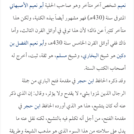
نعيم
شخص آخر متأخر وهو صاحب الحلية
أبو نعيم الأصبهاني
المتوفى سنة (430هـ) فهو مشهور أيضاً بهذه الكنية، ولكن هذا
متأخر كثيراً عن ذاك؛ لأن هذا توفي في أوائل القرن الثالث، وأما
ذاك ففي أوائل القرن الخامس سنة 430هـ، و
أبو نعيم الفضل بن
دكين
هو شيخ
البخاري
، وشيخ
مسلم
، هو ثقة، ثبت، أخرج له
أصحاب الكتب الستة.
وقد ذكره الحافظ
ابن حجر
في مقدمة فتح الباري من جملة
الرجال الذين لمزوا بشيء لا يقدح ولا يؤثر، وقال: إن الذي ذكر
عنه أنه كان يتشيع، هذا هو الذي أورده الحافظ
ابن حجر
في
مقدمة الفتح، من أجل أنه تكلم فيه بالتشيع، لكنه نقل عنه ما
يدل على سلامته من هذا السوء الذي هو مذهب الشيعة وطريقة