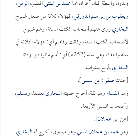
وبدون واسطة اثنان آخران هما
محمد بن المثنى
الملقب
الزمن
،
و
يعقوب بن إبراهيم الدورقي
، فهؤلاء ثلاثة من صغار شيوخ
البخاري
روى عنهم أصحاب الكتب الستة، وهم شيوخ
لأصحاب الكتب الستة، وكانت وفاتهم أي: هؤلاء الثلاثة في
سنة واحدة، وهي سنة (252هـ) أي: أنهم ماتوا قبل وفاة
البخاري
بأربع سنوات.
[حدثنا
صفوان بن عيسى
].
وهو
القسام
وهو ثقة، أخرج حديثه
البخاري
تعليقاً، و
مسلم
،
وأصحاب السنن الأربعة.
[عن
ابن عجلان
].
وهو
محمد بن عجلان المدني
وهو صدوق، أخرج له
البخاري