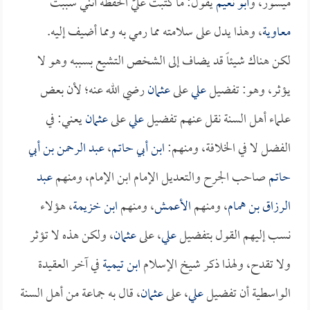
ميسور، و
أبو نعيم
يقول: ما كتبت عليّ الحفظة أنني سببت
معاوية
، وهذا يدل على سلامته مما رمي به ومما أضيف إليه.
لكن هناك شيئاً قد يضاف إلى الشخص التشيع بسببه وهو لا
يؤثر، وهو: تفضيل
علي
على
عثمان
رضي الله عنه؛ لأن بعض
علماء أهل السنة نقل عنهم تفضيل
علي
على
عثمان
يعني: في
الفضل لا في الخلافة، ومنهم:
ابن أبي حاتم
،
عبد الرحمن بن أبي
حاتم
صاحب الجرح والتعديل الإمام ابن الإمام، ومنهم
عبد
الرزاق بن همام
، ومنهم
الأعمش
، ومنهم
ابن خزيمة
، هؤلاء
نسب إليهم القول بتفضيل
علي
، على
عثمان
، ولكن هذه لا تؤثر
ولا تقدح، ولهذا ذكر شيخ الإسلام
ابن تيمية
في آخر العقيدة
الواسطية أن تفضيل
علي
، على
عثمان
، قال به جماعة من أهل السنة