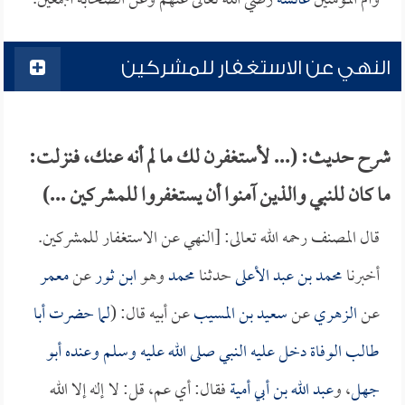
وأم المؤمنين
عائشة
رضي الله تعالى عنهم وعن الصحابة أجمعين.
النهي عن الاستغفار للمشركين
شرح حديث: (... لأستغفرن لك ما لم أنه عنك، فنزلت:
ما كان للنبي والذين آمنوا أن يستغفروا للمشركين ...)
قال المصنف رحمه الله تعالى: [النهي عن الاستغفار للمشركين.
أخبرنا
محمد بن عبد الأعلى
حدثنا
محمد
وهو
ابن ثور
عن
معمر
عن
الزهري
عن
سعيد بن المسيب
عن أبيه قال: (
لما حضرت
أبا
طالب
الوفاة دخل عليه النبي صلى الله عليه وسلم وعنده
أبو
جهل
، و
عبد الله بن أبي أمية
فقال: أي عم، قل: لا إله إلا الله