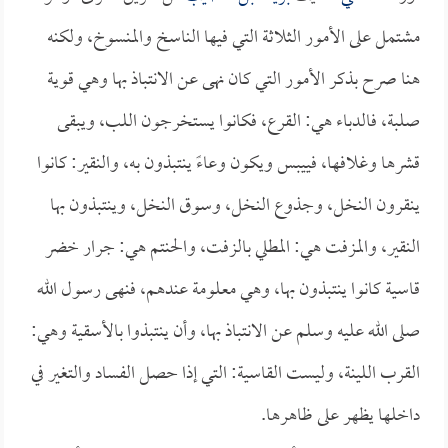
مشتمل على الأمور الثلاثة التي فيها الناسخ والمنسوخ، ولكنه
هنا صرح بذكر الأمور التي كان نهى عن الانتباذ بها وهي قوية
صلبة، فالدباء هي: القرع، فكانوا يستخرجون اللب، ويبقى
قشرها وغلافها، فييبس ويكون وعاءً ينتبذون به، والنقير: كانوا
ينقرون النخل، وجذوع النخل، وسوق النخل، وينتبذون بها
النقير، والمزفت هي: المطلي بالزفت، والحنتم هي: جرار خضر
قاسية كانوا ينتبذون بها، وهي معلومة عندهم، فنهى رسول الله
صلى الله عليه وسلم عن الانتباذ بها، وأن ينتبذوا بالأسقية وهي:
القرب اللينة، وليست القاسية: التي إذا حصل الفساد والتغير في
داخلها يظهر على ظاهرها.