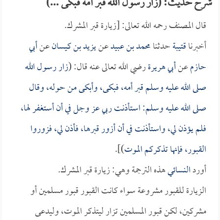
شرح حديث: (زار رسول الله قبر أمه فبكى ...)
قال المصنف رحمه الله تعالى: [زيارة قبر المشرك.
أخبرنا
قتيبة
حدثنا
محمد بن عبيد
عن
يزيد بن كيسان
عن
أبي
حازم
عن
أبي هريرة
رضي الله تعالى عنه قال: (
زار رسول الله
صلى الله عليه وسلم قبر أمه، فبكى، وأبكى من حوله، وقال
صلى الله عليه وسلم: استأذنت ربي عز وجل في أن أستغفر لها،
فلم يؤذن لي، واستأذنت في أن أزور قبرها، فأذن لي، فزوروا
القبور، فإنها تذكركم الموت
)].
أورد
النسائي
هذه الترجمة وهي: زيارة قبر المشرك.
الزيارة للقبور مشروعة سواء كانت القبور قبور مسلمين أو
مشركين، لكن قبور المسلمين تزار ليتذكر الموت، وليدعى