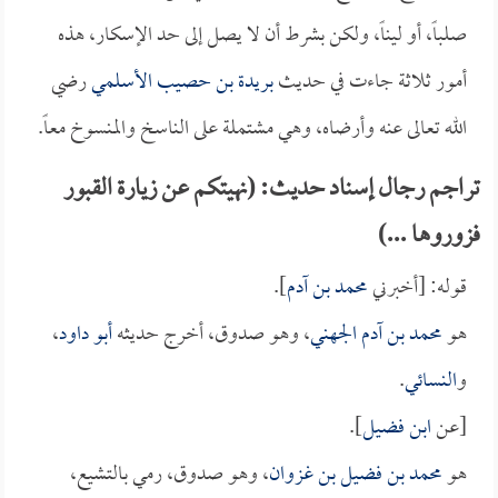
صلباً، أو ليناً، ولكن بشرط أن لا يصل إلى حد الإسكار، هذه
أمور ثلاثة جاءت في حديث
بريدة بن حصيب الأسلمي
رضي
الله تعالى عنه وأرضاه، وهي مشتملة على الناسخ والمنسوخ معاً.
تراجم رجال إسناد حديث: (نهيتكم عن زيارة القبور
فزوروها ...)
قوله: [أخبرني
محمد بن آدم
].
هو
محمد بن آدم الجهني
، وهو صدوق، أخرج حديثه
أبو داود
،
و
النسائي
.
[عن
ابن فضيل
].
هو
محمد بن فضيل بن غزوان
، وهو صدوق، رمي بالتشيع،