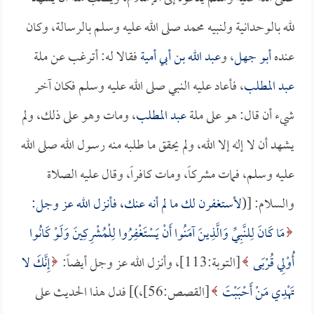
لله بالوحدانية ولنبيه محمد صلى الله عليه وسلم بالرسالة، وكان
عنده
أبو جهل
، و
عبد الله بن أبي أمية
فقالا له: أترغب عن ملة
عبد المطلب
، فأعاد عليه النبي صلى الله عليه وسلم فكان آخر
شيء أن قال: هو على ملة
عبد المطلب
، ومات وهو على ذلك، ولم
يشهد أن لا إله إلا الله، ولم يحقق ما طلبه منه رسول الله صلى الله
عليه وسلم، فمات مشركاً، ومات كافراً، وقال عليه الصلاة
والسلام: [(
لأستغفرن لك ما لم أنه عنك، فأنزل الله عز وجل:
مَا كَانَ لِلنَّبِيِّ وَالَّذِينَ آمَنُوا أَنْ يَسْتَغْفِرُوا لِلْمُشْرِكِينَ وَلَوْ كَانُوا
أُوْلِي قُرْبَى
[التوبة:113]، وأنزل الله عز وجل أيضاً:
إِنَّكَ لا
تَهْدِي مَنْ أَحْبَبْتَ
[القصص:56]،)] فدل هذا الحديث على