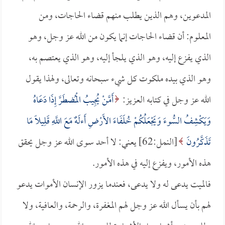
المدعوين، وهم الذين يطلب منهم قضاء الحاجات، ومن
المعلوم: أن قضاء الحاجات إنما يكون من الله عز وجل، وهو
الذي يفزع إليه، وهو الذي يلجأ إليه، وهو الذي يعتصم به،
وهو الذي بيده ملكوت كل شيء سبحانه وتعالى، ولهذا يقول
الله عز وجل في كتابه العزيز:
أَمَّنْ يُجِيبُ الْمُضطَرَّ إِذَا دَعَاهُ
وَيَكْشِفُ السُّوءَ وَيَجْعَلُكُمْ خُلَفَاءَ الأَرْضِ أَءلَهٌ مَعَ اللَّهِ قَلِيلًا مَا
تَذَكَّرُونَ
[النمل:62] يعني: لا أحد سوى الله عز وجل يحقق
هذه الأمور، ويفزع إليه في هذه الأمور.
فالميت يدعى له ولا يدعى، فعندما يزور الإنسان الأموات يدعو
لهم بأن يسأل الله عز وجل لهم المغفرة، والرحمة، والعافية، ولا