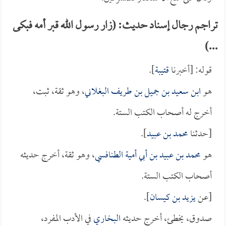
تراجم رجال إسناد حديث: (زار رسول الله قبر أمه فبكى
...)
قوله: [أخبرنا
قتيبة
].
هو
ابن سعيد بن جميل بن طريف البغلاني
، وهو ثقة، ثبت،
أخرج له أصحاب الكتب الستة.
[حدثنا
محمد بن عبيد
].
هو
محمد بن عبيد بن أبي أمية الطنافسي
، وهو ثقة، أخرج حديثه
أصحاب الكتب الستة.
[عن
يزيد بن كيسان
].
صدوق، يخطئ، أخرج حديثه
البخاري
في الأدب المفرد،