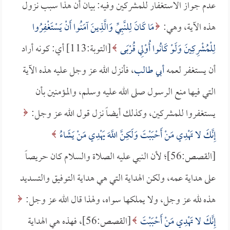
عدم جواز الاستغفار للمشركين وفيه: بيان أن هذا سبب نزول
هذه الآية، وهي:
مَا كَانَ لِلنَّبِيِّ وَالَّذِينَ آمَنُوا أَنْ يَسْتَغْفِرُوا
لِلْمُشْرِكِينَ وَلَوْ كَانُوا أُوْلِي قُرْبَى
[التوبة:113] أي: كونه أراد
أن يستغفر لعمه
أبي طالب
، فأنزل الله عز وجل عليه هذه الآية
التي فيها منع الرسول صلى الله عليه وسلم، والمؤمنين بأن
يستغفروا للمشركين، وكذلك أيضاً نزل قول الله عز وجل:
إِنَّكَ لا تَهْدِي مَنْ أَحْبَبْتَ وَلَكِنَّ اللَّهَ يَهْدِي مَنْ يَشَاءُ
[القصص:56]؛ لأن النبي عليه الصلاة والسلام كان حريصاً
على هداية عمه، ولكن الهداية التي هي هداية التوفيق والتسديد
هذه لله عز وجل، ولا يملكها سواه، ولهذا قال الله عز وجل:
إِنَّكَ لا تَهْدِي مَنْ أَحْبَبْتَ
[القصص:56]، فهذه هي الهداية