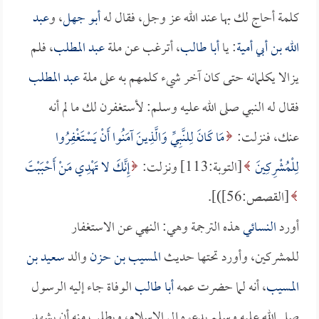
كلمة أحاج لك بها عند الله عز وجل، فقال له
أبو جهل
، و
عبد
الله بن أبي أمية
: يا
أبا طالب
، أترغب عن ملة
عبد المطلب
، فلم
يزالا يكلمانه حتى كان آخر شيء كلمهم به على ملة
عبد المطلب
فقال له النبي صلى الله عليه وسلم: لأستغفرن لك ما لم أنه
عنك، فنزلت:
مَا كَانَ لِلنَّبِيِّ وَالَّذِينَ آمَنُوا أَنْ يَسْتَغْفِرُوا
لِلْمُشْرِكِينَ
[التوبة:113] ونزلت:
إِنَّكَ لا تَهْدِي مَنْ أَحْبَبْتَ
[القصص:56])].
أورد
النسائي
هذه الترجمة وهي: النهي عن الاستغفار
للمشركين، وأورد تحتها حديث
المسيب بن حزن
والد
سعيد بن
المسيب
، أنه لما حضرت عمه
أبا طالب
الوفاة جاء إليه الرسول
صلى الله عليه وسلم يدعوه إلى الإسلام، ويطلب منه أن يشهد