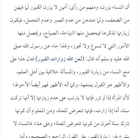
أن النساء يزرن، ومنهم من رأى: أنهن لا يزرن القبور لما فيهن
من الضعف، ولما عندهن من عدم الصبر وعدم التحمل، فيكون
زيارتها تذكرها فيحصل منها النياحة، الصياح، ويحصل منها
الأمور التي لا تسوغ ولا تجوز، ولهذا جاء عن رسول الله صلى
الله عليه وسلم أنه قال: (
لعن الله زوارات القبور
) فدل هذا على
منع النساء من زيارة القبور، والمسألة خلافية بين أهل العلم،
والأظهر هو القول بمنعها، وكما أنه الأظهر فهو أيضاً الأحوط؛
لأن المرأة إذا لم تزر فإنها لا يترتب على عدم زيارتها إلا أنها تركت
سنة، أما إذا زارت، فإنها تتعرض للعنة، ومن المعلوم أن كونها
تترك سنة أهون من كونها تتعرض للعنة؛ وعلى هذا، فالنساء لا
يشرع لهن زيارة القبور على القول الراجح والصحيح، وأما