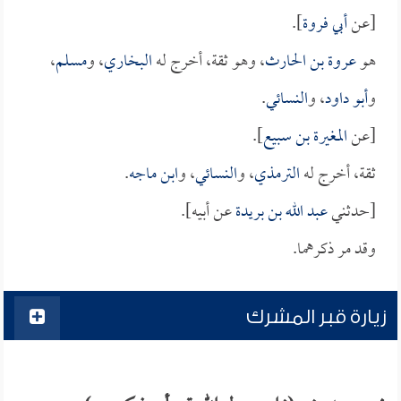
[عن
أبي فروة
].
هو
عروة بن الحارث
، وهو ثقة، أخرج له
البخاري
، و
مسلم
،
و
أبو داود
، و
النسائي
.
[عن
المغيرة بن سبيع
].
ثقة، أخرج له
الترمذي
، و
النسائي
، و
ابن ماجه
.
[حدثني
عبد الله بن بريدة
عن أبيه].
وقد مر ذكرهما.
زيارة قبر المشرك