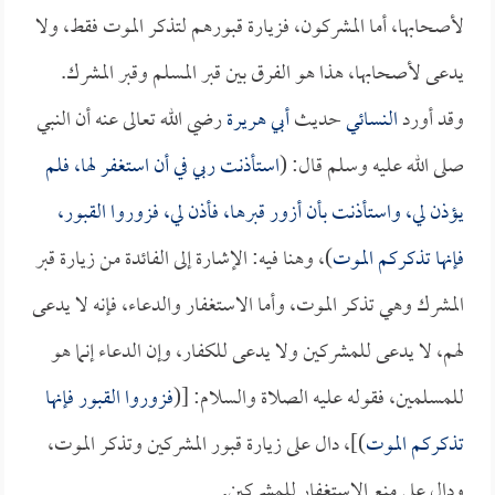
لأصحابها، أما المشركون، فزيارة قبورهم لتذكر الموت فقط، ولا
يدعى لأصحابها، هذا هو الفرق بين قبر المسلم وقبر المشرك.
وقد أورد
النسائي
حديث
أبي هريرة
رضي الله تعالى عنه أن النبي
صلى الله عليه وسلم قال: (
استأذنت ربي في أن استغفر لها، فلم
يؤذن لي، واستأذنت بأن أزور قبرها، فأذن لي، فزوروا القبور،
فإنها تذكركم الموت
)، وهنا فيه: الإشارة إلى الفائدة من زيارة قبر
المشرك وهي تذكر الموت، وأما الاستغفار والدعاء، فإنه لا يدعى
لهم، لا يدعى للمشركين ولا يدعى للكفار، وإن الدعاء إنما هو
للمسلمين، فقوله عليه الصلاة والسلام: [(
فزوروا القبور فإنها
تذكركم الموت
)]، دال على زيارة قبور المشركين وتذكر الموت،
ودال على منع الاستغفار للمشركين.