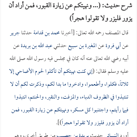
شرح حديث: (... ونهيتكم عن زيارة القبور، فمن أراد أن
يزور فليزر ولا تقولوا هجراً)
قال المصنف رحمه الله تعالى: [أخبرنا
محمد بن قدامة
حدثنا
جرير
عن
أبي فروة
عن
المغيرة بن سبيع
حدثني
عبد الله بن بريدة
عن
أبيه رضي الله تعالى عنه أنه كان في مجلس فيه رسول الله صلى الله
عليه وسلم فقال: (
إني كنت نهيتكم أن تأكلوا لحوم الأضاحي إلا
ثلاثاً، فكلوا، وأطعموا، وادخروا ما بدا لكم، وذكرت لكم أن لا
تنتبذوا في الظروف الدباء، والمزفت، والنقير، والحنتم، انتبذوا
فيما رأيتم، واجتنبوا كل مسكر، ونهيتكم عن زيارة القبور، فمن
أراد أن يزور فليزر ولا تقولوا هجراً
)].
أورد
النسائي
حديث
بريدة بن حصيب
من طريق أخرى، وهو