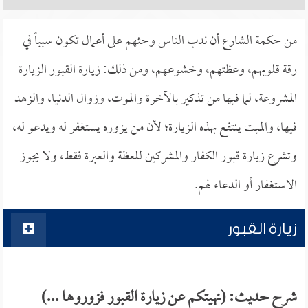
من حكمة الشارع أن ندب الناس وحثهم على أعمال تكون سبباً في
رقة قلوبهم، وعظتهم، وخشوعهم، ومن ذلك: زيارة القبور الزيارة
المشروعة، لما فيها من تذكير بالآخرة والموت، وزوال الدنيا، والزهد
فيها، والميت ينتفع بهذه الزيارة؛ لأن من يزوره يستغفر له ويدعو له،
وتشرع زيارة قبور الكفار والمشركين للعظة والعبرة فقط، ولا يجوز
الاستغفار أو الدعاء لهم.
زيارة القبور
شرح حديث: (نهيتكم عن زيارة القبور فزوروها ...)