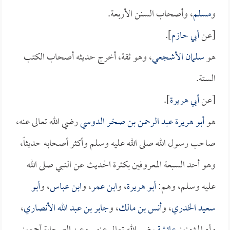
و
مسلم
، وأصحاب السنن الأربعة.
[عن
أبي حازم
].
هو
سلمان الأشجعي
، وهو ثقة، أخرج حديثه أصحاب الكتب
الستة.
[عن
أبي هريرة
].
هو
أبو هريرة عبد الرحمن بن صخر الدوسي
رضي الله تعالى عنه،
صاحب رسول الله صلى الله عليه وسلم وأكثر أصحابه حديثاً،
وهو أحد السبعة المعروفين بكثرة الحديث عن النبي صلى الله
عليه وسلم، وهم:
أبو هريرة
، و
ابن عمر
، و
ابن عباس
، و
أبو
سعيد الخدري
، و
أنس بن مالك
، و
جابر بن عبد الله الأنصاري
،