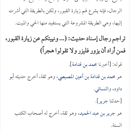
الرجال، فإنه يشرع لهم زيارة القبور، ولكن بالطريقة التي أشرت
إليها، وهي الطريقة المشروعة التي يستفيد منها الحي والميت.
تراجم رجال إسناد حديث: (... ونهيتكم عن زيارة القبور،
فمن أراد أن يزور فليزر ولا تقولوا هجراً)
قوله: [أخبرنا
محمد بن قدامة
].
هو
محمد بن قدامة بن أعين المصيصي
، وهو ثقة، أخرج حديثه
أبو
داود
، و
النسائي
.
[حدثنا
جرير
].
هو
جرير بن عبد الحميد
، وهو ثقة، أخرج له أصحاب الكتب
الستة.