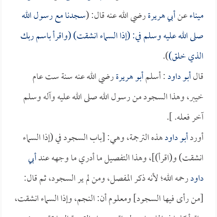
ميناء
عن
أبي هريرة
رضي الله عنه قال: (
سجدنا مع رسول الله
صلى الله عليه وسلم في: (إذا السماء انشقت) (واقرأ باسم ربك
الذي خلق)
).
قال
أبو داود
: أسلم
أبو هريرة
رضي الله عنه سنة ست عام
خيبر، وهذا السجود من رسول الله صلى الله عليه وآله وسلم
آخر فعله. ].
أورد
أبو داود
هذه الترجمة، وهي: [باب السجود في (إذا السماء
انشقت) و(اقرأ)]، وهذا التفصيل ما أدري ما وجهه عند
أبي
داود
رحمه الله؛ لأنه ذكر المفصل، ومن لم ير السجود، ثم قال:
[من رأى فيها السجود] ومعلوم أن: النجم، وإذا السماء انشقت،