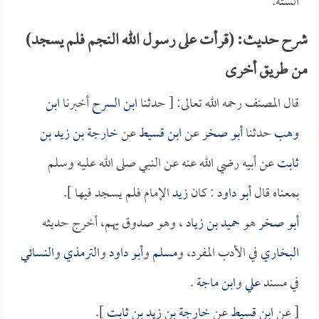
الستة.
شرح حديث: (قرأت على رسول الله النجم فلم يسجد)
من طريق أخرى
قال المصنف رحمه الله تعالى: [ حدثنا
ابن السرح
أخبرنا
ابن
وهب
حدثنا
أبو صخر
عن
ابن قسيط
عن
خارجة بن زيد بن
ثابت
عن أبيه رضي الله عنه عن النبي صلى الله عليه وسلم
بمعناه قال
أبو داود
: كان
زيد
الإمام فلم يسجد فيها ].
أبو صخر
هو
حميد بن زياد
، وهو صدوق يهم، أخرج حديثه
البخاري
في الأدب المفرد، و
مسلم
و
أبو داود
و
الترمذي
و
النسائي
في مسند
علي
و
ابن ماجة
.
[ عن
ابن قسيط
عن
خارجة بن زيد بن ثابت
].