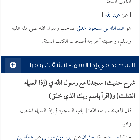
الكتب الستة.
[ عن
عبد الله
]
هو
عبد الله بن مسعود الهدلي
صاحب رسول الله صلى الله عليه
وسلم، وحديثه أخرجه أصحاب الكتب الستة.
السجود في إذا السماء انشقت واقرأ
شرح حديث: سجدنا مع رسول الله في (إذا السماء
انشقت) و(اقرأ باسم ربك الذي خلق)
قال المصنف رحمه الله: [ باب السجود في إذا السماء انشقت
واقرأ.
حدثنا
مسدد
حدثنا
سفيان
عن
أيوب بن موسى
عن
عطاء بن