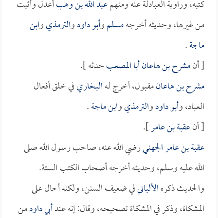
كتبه، وراوية العبادلة عنه ومنهم
عبد الله بن وهب
أعدل وأثبت
من غيرها، وحديثه أخرجه
مسلم
و
أبو داود
و
الترمذي
و
ابن
ماجة
.
[ أن
مشرح بن هاعان أبا المصعب
حدثه ].
مشرح بن هاعان
مقبول، أخرج له
البخاري
في خلق أفعال
العباد، و
أبو داود
و
الترمذي
و
ابن ماجة
.
[ أن
عقبة بن عامر
].
عقبة بن عامر الجهني
رضي الله عنه، صاحب رسول الله صلى
الله عليه وسلم، وحديثه أخرجه أصحاب الكتب الستة.
والحديث ذكره
الألباني
في ضعيف السنن، ولكنه أحال على
المشكاة، وذكر في المشكاة تصحيحه، وقال: إنه عند
أبي داود
من