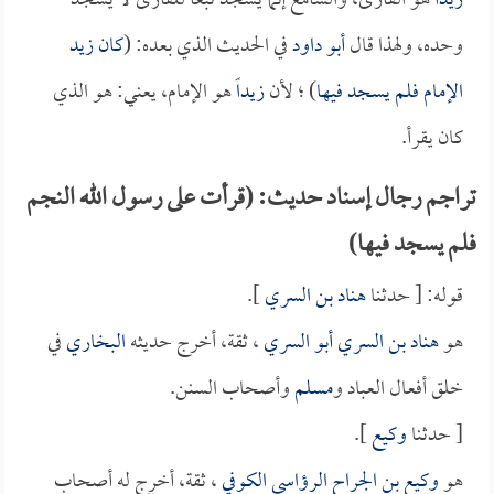
زيداً
هو القارئ، والسامع إنما يسجد تبعاً للقارئ لا يسجد
وحده، ولهذا قال
أبو داود
في الحديث الذي بعده: (
كان
زيد
الإمام فلم يسجد فيها
) ؛ لأن
زيداً
هو الإمام، يعني: هو الذي
كان يقرأ.
تراجم رجال إسناد حديث: (قرأت على رسول الله النجم
فلم يسجد فيها)
قوله: [ حدثنا
هناد بن السري
].
هو
هناد بن السري أبو السري
، ثقة، أخرج حديثه
البخاري
في
خلق أفعال العباد و
مسلم
وأصحاب السنن.
[ حدثنا
وكيع
].
هو
وكيع بن الجراح الرؤاسي الكوفي
، ثقة، أخرج له أصحاب