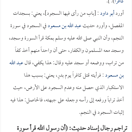
كافراً
). ].
أورد
أبو داود
: [باب من رأى فيها السجود]، يعني: بسجدات
المفصل، وأورد حديث
عبد الله بن مسعود
في السجود في سورة
النجم، وأن النبي صلى الله عليه وسلم بمكة قرأ السورة وسجد،
وسجد معه المسلمون والكفار، حتى أن واحداً منهم أخذ كفاً
من تراب، ووضعه أو سجد عليه وقال: هذا يكفي، قال
عبد الله
بن مسعود
: فرأيته قتل كافراً يوم بدرٍ، يعني: بسبب هذا
الاستكبار الذي حصل منه وعدم السجود على الأرض، حيث
أخذ تراباً ورفعه إلى رأسه وجعله على جبهته، فالحاصل: هذا فيه
إثبات السجود في النجم.
تراجم رجال إسناد حديث: (أن رسول الله قرأ سورة