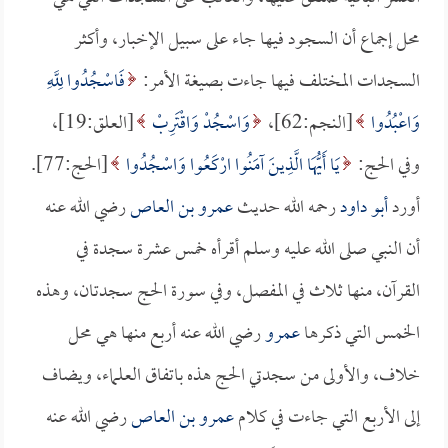
محل إجماع أن السجود فيها جاء على سبيل الإخبار، وأكثر
السجدات المختلف فيها جاءت بصيغة الأمر:
فَاسْجُدُوا لِلَّهِ
وَاعْبُدُوا
[النجم:62]،
وَاسْجُدْ وَاقْتَرِبْ
[العلق:19]،
وفي الحج:
يَا أَيُّهَا الَّذِينَ آمَنُوا ارْكَعُوا وَاسْجُدُوا
[الحج:77].
أورد
أبو داود
رحمه الله حديث
عمرو بن العاص
رضي الله عنه
أن النبي صلى الله عليه وسلم أقرأه خمس عشرة سجدة في
القرآن، منها ثلاث في المفصل، وفي سورة الحج سجدتان، وهذه
الخمس التي ذكرها
عمرو
رضي الله عنه أربع منها هي محل
خلاف، والأولى من سجدتي الحج هذه باتفاق العلماء، ويضاف
إلى الأربع التي جاءت في كلام
عمرو بن العاص
رضي الله عنه