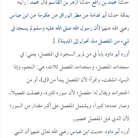
حدثنا
محمد بن رافع
حدثنا
أزهر بن القاسم
قال
محمد
: رأيته
بمكة حدثنا
أبو قدامة
عن
مطر الوراق
عن
عكرمة
عن
ابن عباس
رضي الله عنهما (
أن رسول الله صلى الله عليه وسلم لم يسجد في
شيء من المفصل منذ تحول إلى المدينة
). ].
أورد
أبو داود
باباً في من لم ير السجود في المفصل، يعني: في
سجدات المفصل، وسجدات المفصل ثلاث، هي: النجم، وإذا
السماء انشقت، واقرأ؛ لأن المفصل يبدأ من (ق)، أو من
الحجرات ويقال له: مفصل؛ لأن سوره كثيرة، وفصلت تفصيلاً،
وصار عددها كبيراً، ويشتمل المفصل على أكبر مقدار من السور؛
لأن الذي قبل المفصل محصور.
أورد
أبو داود
حديث
ابن عباس
رضي الله تعالى عنهما أن النبي