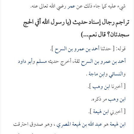
شيء عليه كما جاء ذلك عن
عمر
رضي الله تعالى عنه.
تراجم رجال إسناد حديث (يا رسول الله أفي الحج
سجدتان؟ قال نعم...)
قوله: [ حدثنا
أحمد بن عمرو بن السرح
].
أحمد بن عمرو بن السرح
ثقة، أخرج حديثه
مسلم
و
أبو داود
و
النسائي
و
ابن ماجة
.
[ أخبرنا
ابن وهب
].
ابن وهب
مر ذكره.
[ أخبرني
ابن لهيعة
].
ابن لهيعة
هو
عبد الله بن لهيعة المصري
، وهو صدوق احترقت