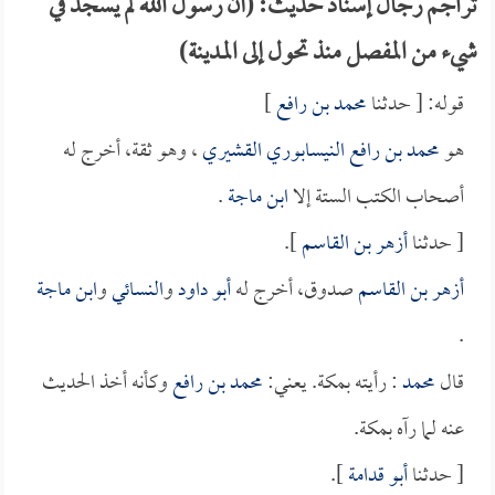
تراجم رجال إسناد حديث: (أن رسول الله لم يسجد في
شيء من المفصل منذ تحول إلى المدينة)
قوله: [ حدثنا
محمد بن رافع
]
هو
محمد بن رافع النيسابوري القشيري
، وهو ثقة، أخرج له
أصحاب الكتب الستة إلا
ابن ماجة
.
[ حدثنا
أزهر بن القاسم
].
أزهر بن القاسم
صدوق، أخرج له
أبو داود
و
النسائي
و
ابن ماجة
.
قال
محمد
: رأيته بمكة. يعني:
محمد بن رافع
وكأنه أخذ الحديث
عنه لما رآه بمكة.
[ حدثنا
أبو قدامة
].