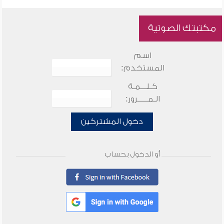
مكتبتك الصوتية
اسم
المستخدم:
كـلـــمـة
الـمـــــرور:
دخول المشتركين
أو الدخول بحساب