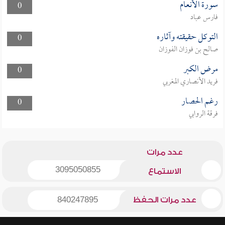
سورة الأنعام
0
فارس عباد
التوكل حقيقته وآثاره
0
صالح بن فوزان الفوزان
مرض الكبر
0
فريد الأنصاري المغربي
رغم الحصار
0
فرقة الروابي
عدد مرات
3095050855
الاستماع
عدد مرات الحفظ
840247895