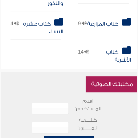
والنذور
كتاب المزارعة
9
كتاب عشرة
4
النساء
كتاب
14
الأشربة
مكتبتك الصوتية
اسم
المستخدم:
كـلـــمـة
الـمـــــرور: