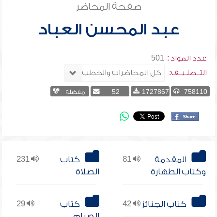
صفحة المحاضر
عبد المحسن العباد
عدد المواد :
501
التــصنـيــف:
758110
1727867
52
مفضلة
المقدمة
81
كتاب
231
وكتاب الطهارة
الصلاة
كتاب الجنائز
42
كتاب
29
الصيام