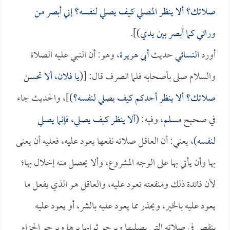
صلاتك؟ ألا ينظر المصلي كيف يصلي لنفسه؟ إني أبصر من
ورائي كما أبصر بين يدي
)].
أورد
النسائي
حديث
أبي هريرة
، وهو: أن النبي عليه الصلاة
والسلام صلى بأصحابه فلما انصرف قال: [(
يا فلان، ألا تحسن
صلاتك؟ ألا ينظر أحدكم كيف يصلي لنفسه؟
)]، والحديث جاء
في صحيح
مسلم
، وفيه: (
ألا ينظر كيف يصلي، فإنما يصلي
لنفسه
)، يعني: أن العاقل صلاته نفعها يعود عليه، فعليه أن يعنى
بها وأن يأتي بها على الوجه المشروع، وألا يحصل منه إخلال بها؛
لأن فائدة ذلك ومنفعته تعود عليه، والعاقل هو الذي يفعل ما
يعود عليه بالخير، ويحذر مما يعود عليه بالشر، أو يعود عليه
بنقصٍ في صلاته التي يصليها ويرجو ثوابها برها ويرجو الجزاء