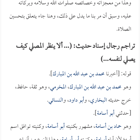
وهذا من معجزاته وخصائصه صلوات الله وسلامه وبركاته
عليه، وسبق أن مر بنا ما يدل على ذلك، وهنا جاء يتعلق بتحسين
الصلاة.
تراجم رجال إسناد حديث: (... ألا ينظر المصلي كيف
يصلي لنفسه...)
قوله: [أخبرنا
محمد بن عبد الله بن المبارك
].
وهو
محمد بن عبد الله بن المبارك
،
المخرمي
، وهو ثقة، حافظ،
خرج حديثه
البخاري
، و
أبو داود
، و
النسائي
.
[حدثني
أبو أسامة
].
وهو
حماد بن أسامة
، مشهور بكنيته
أبو أسامة
، وكنيته توافق اسم
أبيه؛ لأن أباه
أسامة
، وكنيته
أبو أسامة
، وهذا النوع من أنواع