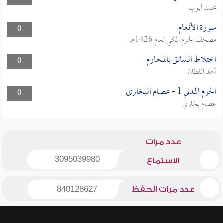
محمد أيوب
سورة الأنعام
0
مصحف الحرم المكي لعام 1426هـ
اختلاط السائق بالمحارم
0
أحمد القطان
الحرم المدني 1 - عصام البخارى
0
عصام بخاري
عدد مرات
3095039980
الاستماع
عدد مرات الحفظ
840128627