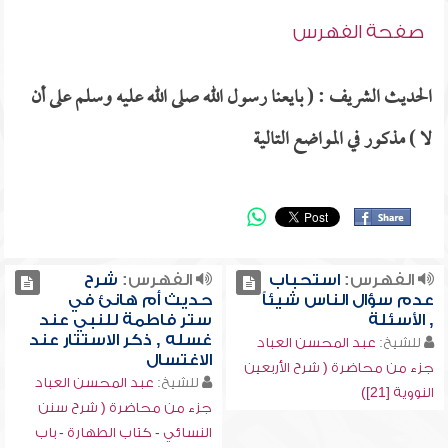
صفحة الفهرس
الحديث الشريف : ( بايعنا رسول الله صلى الله عليه وسلم على أن
لا ) مذكور في المواضع التالية
الفهرس:
استحباب
الفهرس:
شرح
عدم سؤال الناس شيئاً
حديث أم هانئ في
, الأسئلة
ستر فاطمة للنبي عند
غسله , ذكر الاستتار عند
للشيخ:
عبد المحسن العباد
الاغتسال
جزء من محاضرة ( شرح الأربعين
للشيخ:
عبد المحسن العباد
النووية [21])
جزء من محاضرة ( شرح سنن
النسائي - كتاب الطهارة - باب