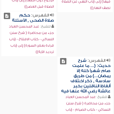
الركوع دون الصف) إلى (باب
فيها) إلى (باب النهي عن الصلاة
الصلاة قبل العصر))
نصف النهار))
الفهرس:
حكم
صلاة الضحى , الأسئلة
للشيخ:
عبد المحسن العباد
جزء من محاضرة ( شرح سنن
النسائي - كتاب الافتتاح - (باب
قراءة بعض السورة) إلى (باب
ترديد الآية))
الفهرس:
شرح
حديث: (... ما علمت
صام شهراً كله إلا
رمضان...) من طريق
سادسة , ذكر اختلاف
ألفاظ الناقلين بخبر
عائشة رضي الله عنها فيه
للشيخ:
عبد المحسن العباد
جزء من محاضرة ( شرح سنن
النسائي - كتاب الصيام - (باب