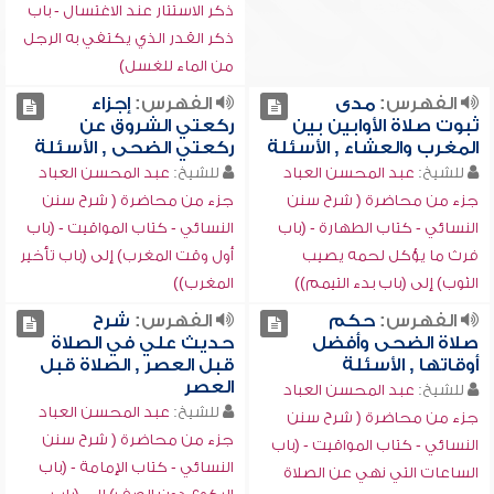
ذكر الاستتار عند الاغتسال - باب
ذكر القدر الذي يكتفي به الرجل
من الماء للغسل)
الفهرس:
مدى
الفهرس:
إجزاء
ثبوت صلاة الأوابين بين
ركعتي الشروق عن
المغرب والعشاء , الأسئلة
ركعتي الضحى , الأسئلة
للشيخ:
عبد المحسن العباد
للشيخ:
عبد المحسن العباد
جزء من محاضرة ( شرح سنن
جزء من محاضرة ( شرح سنن
النسائي - كتاب الطهارة - (باب
النسائي - كتاب المواقيت - (باب
فرث ما يؤكل لحمه يصيب
أول وقت المغرب) إلى (باب تأخير
الثوب) إلى (باب بدء التيمم))
المغرب))
الفهرس:
حكم
الفهرس:
شرح
صلاة الضحى وأفضل
حديث علي في الصلاة
أوقاتها , الأسئلة
قبل العصر , الصلاة قبل
العصر
للشيخ:
عبد المحسن العباد
للشيخ:
عبد المحسن العباد
جزء من محاضرة ( شرح سنن
جزء من محاضرة ( شرح سنن
النسائي - كتاب المواقيت - (باب
النسائي - كتاب الإمامة - (باب
الساعات التي نهي عن الصلاة