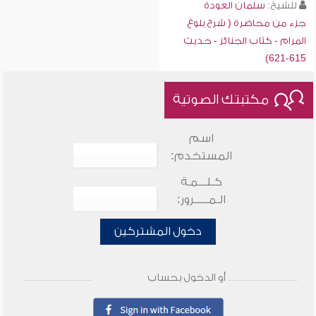
للشيخ:
سلمان العودة
جزء من محاضرة ( شرح بلوغ
المرام - كتاب الجنائز - حديث
615-621)
مكتبتك الصوتية
اسم
المستخدم:
كـلـــمـة
الـمـــــرور:
دخول المشتركين
أو الدخول بحساب