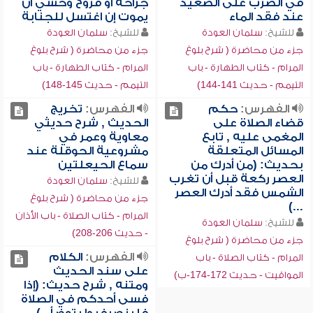
في الضرب على الصعيد
جراحة أو قروح وخشي أن
عند فقد الماء
يموت إن اغتسل للجنابة
للشيخ:
سلمان العودة
للشيخ:
سلمان العودة
جزء من محاضرة ( شرح بلوغ
جزء من محاضرة ( شرح بلوغ
المرام - كتاب الطهارة - باب
المرام - كتاب الطهارة - باب
التيمم - حديث 141-144)
التيمم - حديث 145-148)
الفهرس:
حكم
الفهرس:
تخريج
قضاء الصلاة على
الحديث , شرح حديثي
المغمى عليه , تابع
معاوية وعمر في
المسائل المتعلقة
مشروعية الحوقلة عند
بحديث: (من أدرك من
سماع الحيعلتين
العصر ركعة قبل أن تغرب
للشيخ:
سلمان العودة
الشمس فقد أدرك العصر
جزء من محاضرة ( شرح بلوغ
...)
المرام - كتاب الصلاة - باب الأذان
للشيخ:
سلمان العودة
- حديث 206-208)
جزء من محاضرة ( شرح بلوغ
الفهرس:
الكلام
المرام - كتاب الصلاة - باب
على سند الحديث
المواقيت - حديث 172-174-ب)
ومتنه , شرح حديث: (إذا
فسى أحدكم في الصلاة