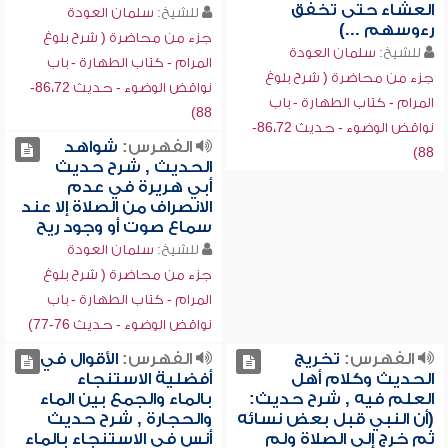
العشاء حتى تخفق
للشيخ:
سلمان العودة
رءوسهم ...)
جزء من محاضرة ( شرح بلوغ
للشيخ:
سلمان العودة
المرام - كتاب الطهارة - باب
جزء من محاضرة ( شرح بلوغ
نواقض الوضوء - حديث 86،72-
المرام - كتاب الطهارة - باب
88)
نواقض الوضوء - حديث 86،72-
الفهرس:
شواهد
88)
الحديث , شرح حديث
أبي هريرة في عدم
الانصراف من الصلاة إلا عند
سماع صوت أو وجود ريح
للشيخ:
سلمان العودة
جزء من محاضرة ( شرح بلوغ
المرام - كتاب الطهارة - باب
نواقض الوضوء - حديث 76-77)
الفهرس:
تخريج
الفهرس:
الأقوال في
الحديث وكلام أهل
أفضلية الاستنجاء
العلم فيه , شرح حديث:
بالماء والجمع بين الماء
(أن النبي قبل بعض نسائه
والحجارة , شرح حديث
ثم خرج إلى الصلاة ولم
أنس في الاستنجاء بالماء