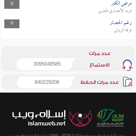
مرض الكبر
0
فريد الأنصاري المغربي
رغم الحصار
0
فرقة الروابي
عدد مرات
3095048585
الاستماع
عدد مرات الحفظ
840229206
جميع الحقوق محفوظة © 2026 - 1998 لشبكة إسلام ويب