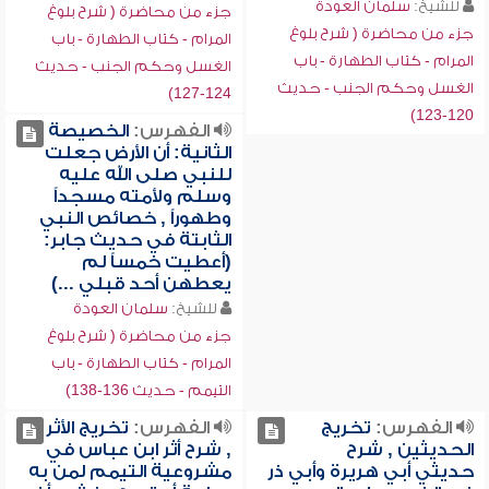
للشيخ:
سلمان العودة
جزء من محاضرة ( شرح بلوغ
جزء من محاضرة ( شرح بلوغ
المرام - كتاب الطهارة - باب
المرام - كتاب الطهارة - باب
الغسل وحكم الجنب - حديث
الغسل وحكم الجنب - حديث
124-127)
120-123)
الفهرس:
الخصيصة
الثانية: أن الأرض جعلت
للنبي صلى الله عليه
وسلم ولأمته مسجداً
وطهوراً , خصائص النبي
الثابتة في حديث جابر:
(أعطيت خمساً لم
يعطهن أحد قبلي ...)
للشيخ:
سلمان العودة
جزء من محاضرة ( شرح بلوغ
المرام - كتاب الطهارة - باب
التيمم - حديث 136-138)
الفهرس:
تخريج
الفهرس:
تخريج الأثر
الحديثين , شرح
, شرح أثر ابن عباس في
حديثي أبي هريرة وأبي ذر
مشروعية التيمم لمن به