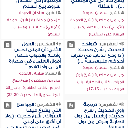
يضع فاه إلى في المصلي
المعلوم في السلم ,
...) , الأسئلة
شروط بيع السلم
للشيخ:
سلمان العودة
للشيخ:
سلمان العودة
جزء من محاضرة ( شرح العمدة
جزء من محاضرة ( شرح العمدة
(الأمالي) - كتاب الطهارة - باب
(الأمالي) - كتاب البيوع – باب
المسح على الخفين)
السلم)
الفهرس:
شواهد
الفهرس:
القول
الحديث , شرح حديث:
الثاني: أن المني نجس
(إذا وقع الذباب في شراب
وأدلته والجواب عنها ,
أحدكم فليغمسه ...)
أقوال العلماء في طهارة
المني وأدلتهم
للشيخ:
سلمان العودة
للشيخ:
سلمان العودة
جزء من محاضرة ( شرح بلوغ
جزء من محاضرة ( شرح بلوغ
المرام - كتاب الطهارة - باب
المرام - كتاب الطهارة - باب إزالة
المياه - حديث 15-17)
النجاسة وبيانها - حديث 30-32)
الفهرس:
ترجمة
الفهرس:
المواضع
راوي الحديث , شرح
التي يشرع فيها
حديث: (يغسل من بول
السواك , شرح حديث: (لولا
الجارية ويرش من بول
أن أشق على أمتي
الغلام)
لأمرتهم بالسواك مع كل