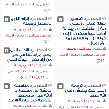
جزء من محاضرة ( ديوان الإفتاء
[234])
الفهرس:
تفسير
الفهرس:
إلزام الزوج
قوله تعالى: (عسى
بالاعتذار لزوجته
ربه إن طلقكن أن يبد له
للشيخ:
عبد الحي يوسف
أزواجاً خيراً منكن ...) إلى
جزء من محاضرة ( ديوان الإفتاء
قوله: (... ويفعلون ما
[244])
يؤمرون)
للشيخ:
عبد الحي يوسف
الفهرس:
الآداب التي
يجب مراعاتها في حق
جزء من محاضرة ( ديوان الإفتاء
من أراد دخول بيوت النبي
[239])
للشيخ:
عبد الحي يوسف
جزء من محاضرة ( تأملات في
سور القرآن - الأحزاب)
الفهرس:
ترجمة
الفهرس:
منافحة
زينب بنت جحش رضي
عائشة عن مسطح بن
الله عنها
أثاثة قبل معرفتها
بخوضه في حادثة الإفك
للشيخ:
عبد الحي يوسف
للشيخ:
عبد الحي يوسف
جزء من محاضرة ( تفسير سورة