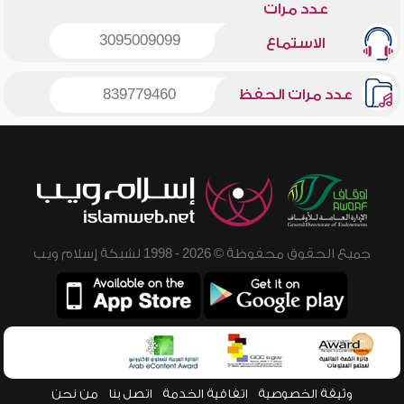
عدد مرات
3095009099
الاستماع
عدد مرات الحفظ
839779460
جميع الحقوق محفوظة © 2026 - 1998 لشبكة إسلام ويب
وثيقة الخصوصية
اتفاقية الخدمة
اتصل بنا
من نحن