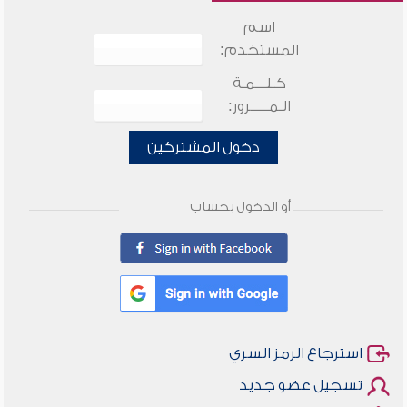
اسم
المستخدم:
كـلـــمـة
الـمـــــرور:
دخول المشتركين
أو الدخول بحساب
استرجاع الرمز السري
تسجيل عضو جديد