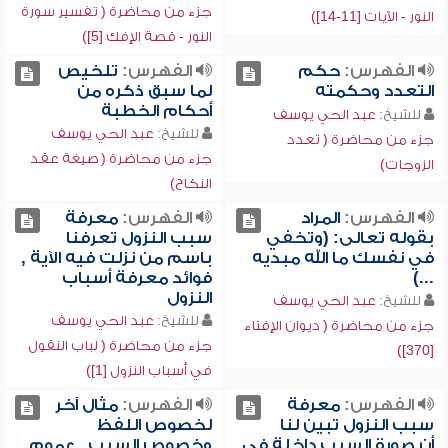
جزء من محاضرة ( تفسير سورة
النور - الآيات [11-14])
النور - قصة الإفك [5])
الفهرس:
حكم
الفهرس:
تلخيص
التعدد وحكمته
لما سبق ذكره من
أحكام الخطبة
للشيخ:
عبد الحي يوسف
للشيخ:
عبد الحي يوسف
جزء من محاضرة ( تعدد
جزء من محاضرة ( صيغة عقد
الزوجات)
النكاح)
الفهرس:
المراد
الفهرس:
معرفة
بقوله تعالى: (وتخفي
سبب النزول تعرفنا
في نفسك ما الله مبديه
باسم من نزلت فيه الآية ,
...)
فوائد معرفة أسباب
النزول
للشيخ:
عبد الحي يوسف
للشيخ:
عبد الحي يوسف
جزء من محاضرة ( ديوان الإفتاء
جزء من محاضرة ( لباب النقول
[370])
في أسباب النزول [1])
الفهرس:
معرفة
الفهرس:
مثال آخر
سبب النزول تبين لنا
لخصوص اللفظ
أن صورة السبب داخلة في
وخصوص السبب , عموم