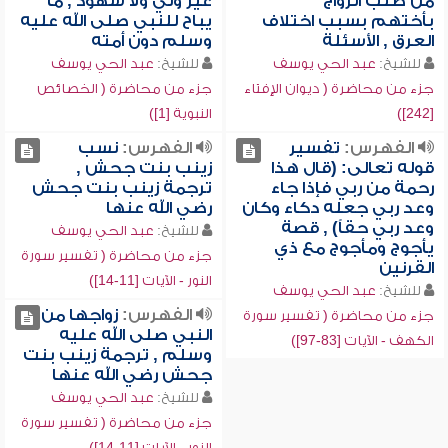
من طلب الزواج
غير ولي ولا شهود , ما
بأختهم بسبب اختلاف
يباح للنبي صلى الله عليه
العرق , الأسئلة
وسلم دون أمته
للشيخ:
عبد الحي يوسف
للشيخ:
عبد الحي يوسف
جزء من محاضرة ( ديوان الإفتاء
جزء من محاضرة ( الخصائص
[242])
النبوية [1])
الفهرس:
تفسير
الفهرس:
نسب
قوله تعالى: (قال هذا
زينب بنت جحش ,
رحمة من ربي فإذا جاء
ترجمة زينب بنت جحش
وعد ربي جعله دكاء وكان
رضي الله عنها
وعد ربي حقاً) , قصة
للشيخ:
عبد الحي يوسف
يأجوج ومأجوج مع ذي
جزء من محاضرة ( تفسير سورة
القرنين
النور - الآيات [11-14])
للشيخ:
عبد الحي يوسف
الفهرس:
زواجها من
جزء من محاضرة ( تفسير سورة
النبي صلى الله عليه
الكهف - الآيات [83-97])
وسلم , ترجمة زينب بنت
جحش رضي الله عنها
للشيخ:
عبد الحي يوسف
جزء من محاضرة ( تفسير سورة
النور - الآيات [11-14])