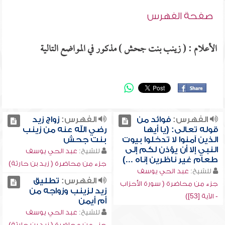
صفحة الفهرس
الأعلام : ( زينب بنت جحش ) مذكور في المواضع التالية
الفهرس:
فوائد من
الفهرس:
زواج زيد
قوله تعالى: (يا أيها
رضي الله عنه من زينب
الذين آمنوا لا تدخلوا بيوت
بنت جحش
النبي إلا أن يؤذن لكم إلى
للشيخ:
عبد الحي يوسف
طعام غير ناظرين إناه ...)
جزء من محاضرة ( زيد بن حارثة)
للشيخ:
عبد الحي يوسف
الفهرس:
تطليق
جزء من محاضرة ( سورة الأحزاب
زيد لزينب وزواجه من
- الآية [53])
أم أيمن
للشيخ:
عبد الحي يوسف
جزء من محاضرة ( زيد بن حارثة)