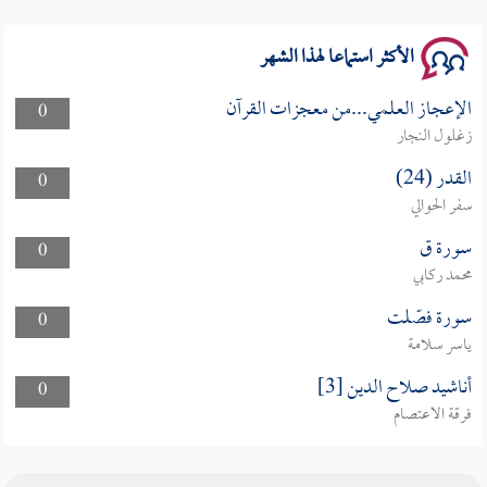
الأكثر استماعا لهذا الشهر
الإعجاز العلمي...من معجزات القرآن
0
زغلول النجار
القدر (24)
0
سفر الحوالي
سورة ق
0
محمد ركابي
سورة فصّلت
0
ياسر سلامة
أناشيد صلاح الدين [3]
0
فرقة الاعتصام