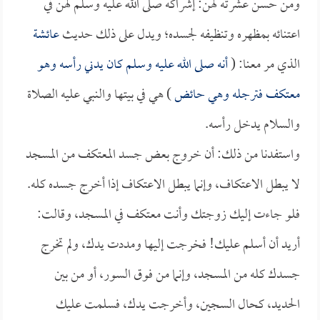
ومن حسن عشرته لهن: إشراكه صلى الله عليه وسلم لهن في
اعتنائه بمظهره وتنظيفه لجسده؛ ويدل على ذلك حديث
عائشة
الذي مر معنا: (
أنه صلى الله عليه وسلم كان يدني رأسه وهو
معتكف فترجله وهي حائض
) هي في بيتها والنبي عليه الصلاة
والسلام يدخل رأسه.
واستفدنا من ذلك: أن خروج بعض جسد المعتكف من المسجد
لا يبطل الاعتكاف، وإنما يبطل الاعتكاف إذا أخرج جسده كله.
فلو جاءت إليك زوجتك وأنت معتكف في المسجد، وقالت:
أريد أن أسلم عليك! فخرجت إليها ومددت يدك، ولم تخرج
جسدك كله من المسجد، وإنما من فوق السور، أو من بين
الحديد، كحال السجين، وأخرجت يدك، فسلمت عليك