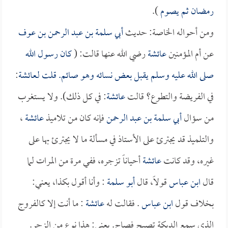
رمضان ثم يصوم
).
ومن أحواله الخاصة: حديث
أبي سلمة بن عبد الرحمن بن عوف
عن أم المؤمنين
عائشة
رضي الله عنها قالت: (
كان رسول الله
صلى الله عليه وسلم يقبل بعض نسائه وهو صائم. قلت لـ
عائشة
:
في الفريضة والتطوع؟ قالت
عائشة
: في كل ذلك). ولا يستغرب
من سؤال
أبي سلمة بن عبد الرحمن
فإنه كان من تلاميذ
عائشة
،
والتلميذ قد يجترئ على الأستاذ في مسألة ما لا يجترئ بها على
غيره، وقد كانت
عائشة
أحياناً تزجره، ففي مرة من المرات لما
قال
ابن عباس
قولاً، قال
أبو سلمة
: وأنا أقول بكذا، يعني:
بخلاف قول
ابن عباس
. فقالت له
عائشة
: ما أنت إلا كالفروج
الذي سمع الديكة تصيح فصاح. يعني: هذا نوع من الزجر.