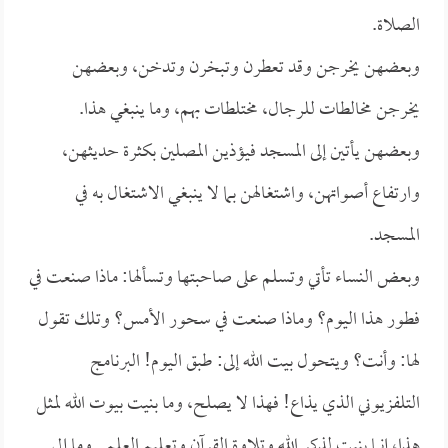
الصلاة.
وبعضهن يخرجن وقد تعطرن وتبخرن وتدخن، وبعضهن
يخرجن مخالطات للرجال، مختلطات بهم، وما ينبغي هذا.
وبعضهن يأتين إلى المسجد فيؤذين المصلين بكثرة حديثهن،
وارتفاع أصواتهن، واشتغالهن بما لا ينبغي الاشتغال به في
المسجد.
وبعض النساء تأتي وتسلم على صاحبتها وتسألها: ماذا صنعت في
فطور هذا اليوم؟ وماذا صنعت في سحور الأمس؟ وتلك تقول
لها: وأنت؟ ويتحول بيت الله إلى: طبق اليوم! البرنامج
التلفزيوني الذي يذاع! فهذا لا يصلح، وما بنيت بيوت الله لمثل
هذا، إنما بنيت لذكر الله وتلاوة القرآن وتعليم العلم.. وما إلى