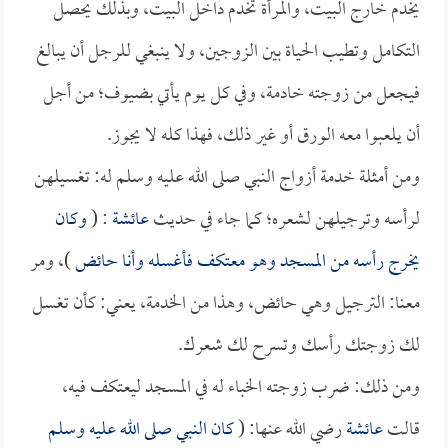
يخدم خارج البيت، والمرأة تخدم داخل البيت، وبذلك يحصل
التكامل وتطيب الحياة بين الزوجين، ولا ينبغي للرجل أن يبالغ
فيجعل من زوجته خادمة، وفي كل يوم يأتي بضيوف؛ من أجل
أن يلعبوا معه الورق أو غير ذلك، فهذا كله لا يجوز.
ومن أمثلة خدمة أزواج النبي صلى الله عليه وسلم له: تغسيلهن
لرأسه وترجيلهن لشعره؛ كما جاء في حديث
عائشة
: (
وكان
يخرج رأسه من المسجد وهو معتكف فأغسله وأنا حائض
)، ومر
معنا: الترجيل وهي حائض، وهذا من الخدمة، يعني: كأن تغسل
لك زوجتك رأسك وتسرح لك شعرك.
ومن ذلك: ضرب زوجته الخباء له في المسجد ليعتكف فيه،
قالت
عائشة
رضي الله عنها: (
كان النبي صلى الله عليه وسلم