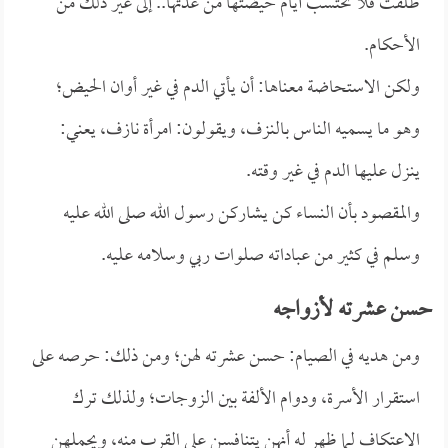
طلقت فلا تحتسب أيام حيضتها من عدتها.. إلى غير ذلك من
الأحكام.
ولكن الاستحاضة معناها: أن يأتي الدم في غير أوان الحيض؛
وهو ما يسميه الناس بالنزف، ويقولون: امرأة نازف، يعني:
ينزل عليها الدم في غير وقته.
والمقصود بأن النساء كن يشاركن رسول الله صلى الله عليه
وسلم في كثير من عباداته صلوات ربي وسلامه عليه.
حسن عشرته لأزواجه
ومن هديه في الصيام: حسن عشرته لهن؛ ومن ذلك: حرصه على
استقرار الأسرة، ودوام الألفة بين الزوجات؛ ولذلك ترك
الاعتكاف لما ظهر له أنهن يتنافسن على القرب منه، ويحملهن