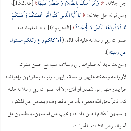
جل جلاله:
وَأْمُرْ أَهْلَكَ بِالصَّلاةِ وَاصْطَبِرْ عَلَيْهَا
[طه:132]،
ومن قوله جل جلاله:
يَا أَيُّهَا الَّذِينَ آمَنُوا قُوا أَنفُسَكُمْ وَأَهْلِيكُمْ
نَاراً وَقُودُهَا النَّاسُ وَالْحِجَارَةُ
[التحريم:6]. ومما تعلمناه منه
صلوات ربي وسلامه عليه أنه قال: (
ألا كلكم راع وكلكم مسئول
عن رعيته
).
ومن هنا نجد أنه صلوات ربي وسلامه عليه مع حسن عشرته
لأزواجه وشفقته عليهن وإحسانه إليهن، وقيامه بحقوقهن وإعراضه
عما يبدر منهن من تقصير أو أذى، إلا أنه صلوات ربي وسلامه عليه
كان قائماً بحق الله معهن، يأمرهن بالمعروف وينهاهن عن المنكر،
ويعلمهن أحكام الدين وآدابه، ويجيب على أسئلتهن، ويطلعهن على
أحواله وهن الثقات المأمونات.