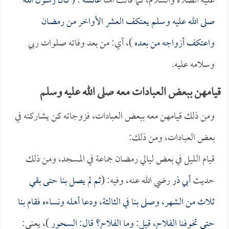
عليه الصلاة والسلام، كما قالت أمنا
عائشة
: (
كان رسول الله
صلى الله عليه وسلم يعتكف العشر الأواخر من رمضان
واعتكف أزواجه من بعده
)، أي: من بعد وفاته صلوات ربي
وسلامه عليه.
قيامهن ببعض العبادات معه صلى الله عليه وسلم
ومن ذلك قيامهن معه ببعض العبادات، فزوجاته كن يشاركنه في
بعض العبادات، ومن ذلك:
قيام الليل في بعض ليالي رمضان جماعة في المسجد، ومن ذلك
حديث
أبي ذر
رضي الله عنه، وفيه: (
ثم لم يصل بنا حتى بقي
ثلاث من الشهر، وصلى بنا في الثالثة، ودعا أهله ونساءه فقام بنا
حتى تخوفنا الفلاح، قيل: وما الفلاح؟ قال: السحور
)، يعني: