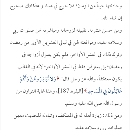
وحادثتها حيناً من الزمان؛ فلا حرج في هذا، واعتكافك صحيح
إن شاء الله.
ومن حسن عشرته: تقبيله لزوجاته ومباشرته لهن صلوات ربي
وسلامه عليه، ومواقعته لهن في ليالي العشرين الأولى من رمضان
وترك ذلك في العشر الأواخر. فلم يكن يعتزل أزواجه في
رمضان؛ بل يعتزلهن فقط في العشر الأواخر؛ لأنه في الغالب
يكون معتكفاً، والله عز وجل قال:
وَلا تُبَاشِرُوهُنَّ وَأَنْتُمْ
عَاكِفُونَ فِي الْمَسَاجِدِ
[البقرة:187]، وهذا غاية التوازن من
رسول الله صلى الله عليه وسلم.
ومن ذلك: زيارة أهله له في المعتكف، وتبادله للحديث معهن
صلوات ربي وسلامه عليه.