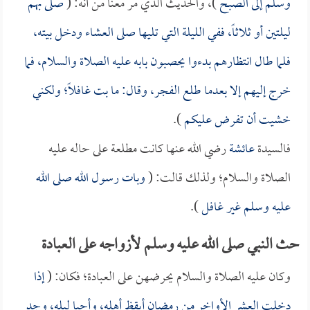
وسلم إلى الصبح
)، والحديث الذي مر معنا من أنه: (
صلى بهم
ليلتين أو ثلاثاً، ففي الليلة التي تليها صلى العشاء ودخل بيته،
فلما طال انتظارهم بدءوا يحصبون بابه عليه الصلاة والسلام، فما
خرج إليهم إلا بعدما طلع الفجر، وقال: ما بت غافلاً؛ ولكني
خشيت أن تفرض عليكم
).
فالسيدة
عائشة
رضي الله عنها كانت مطلعة على حاله عليه
الصلاة والسلام؛ ولذلك قالت: (
وبات رسول الله صلى الله
عليه وسلم غير غافل
).
حث النبي صلى الله عليه وسلم لأزواجه على العبادة
وكان عليه الصلاة والسلام يحرضهن على العبادة؛ فكان: (
إذا
دخلت العشر الأواخر من رمضان أيقظ أهله، وأحيا ليله، وجد