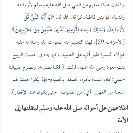
وكذلك هذا التعليم من النبي صلى الله عليه وسلم لأزواجه
ولنساء المؤمنين قاطبة، كما قال الله له:
يَا أَيُّهَا النَّبِيُّ قُلْ
لأَزْوَاجِكَ وَبَنَاتِكَ وَنِسَاءِ الْمُؤْمِنِينَ يُدْنِينَ عَلَيْهِنَّ مِنْ جَلابِيبِهِنَّ
[الأحزاب:59]، فهذا التعليم منه صلوات الله وسلامه عليه
لهؤلاء النسوة ظهر أثره على الصبيان، كما جاء في حديث
الربيع
بنت معوذ
رضي الله عنها، قالت: (
فكنا نصومه، ونصوم صبياننا
-يعني: كان النساء يأمرن الصغار بالصيام- فإذا بكوا جعلنا لهم
اللعبة من العهن - أي: من الصوف - حتى يكون عند الإفطار
).
اطلاعهن على أحواله صلى الله عليه وسلم لينقلنها إلى
الأمة