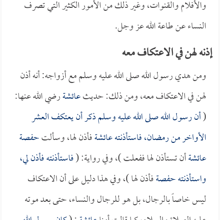
والأفلام والقنوات، وغير ذلك من الأمور الكثير التي تصرف
النساء عن طاعة الله عز وجل.
إذنه لهن في الاعتكاف معه
ومن هدي رسول الله صلى الله عليه وسلم مع أزواجه: أنه أذن
لهن في الاعتكاف معه، ومن ذلك: حديث
عائشة
رضي الله عنها:
(
أن رسول الله صلى الله عليه وسلم ذكر أن يعتكف العشر
الأواخر من رمضان، فاستأذنته
عائشة
فأذن لها، وسألت
حفصة
عائشة
أن تستأذن لها ففعلت )، وفي رواية: (
فاستأذنته فأذن لي،
واستأذنته
حفصة
فأذن لها )، وفي هذا دليل على أن الاعتكاف
ليس خاصاً بالرجال، بل هو للرجال والنساء، حتى بعد موته