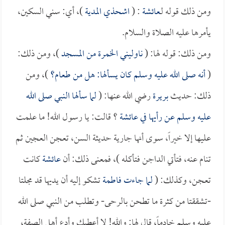
ومن ذلك قوله لـ
عائشة
: (
اشحذي المدية
)، أي: سني السكين،
يأمرها عليه الصلاة والسلام.
ومن ذلك: قوله لها: (
ناوليني الخمرة من المسجد
)، ومن ذلك:
(
أنه صلى الله عليه وسلم كان يسألها: هل من طعام؟
)، ومن
ذلك: حديث
بريرة
رضي الله عنها: (
لما سألها النبي صلى الله
عليه وسلم عن رأيها في
عائشة
؟ قالت: يا رسول الله! ما علمت
عليها إلا خيراً، سوى أنها جارية حديثة السن، تعجن العجين ثم
تنام عنه، فتأتي الداجن فتأكله )، فمعنى ذلك: أن
عائشة
كانت
تعجن، وكذلك: (
لما جاءت
فاطمة
تشكو إليه أن يديها قد مجلتا
-تشققتا من كثرة ما تطحن بالرحى- وتطلب من النبي صلى الله
عليه وسلم خادماً، قال لها: والله! لا أعطيك وأدع أهل الصفة،