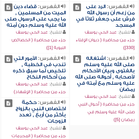
الفهرس:
الرد على
الفهرس:
قضاء دين
من زعم أن رسول الله
الميت من المسلمين ,
فرش على جعفر ثلاثاً في
ما يجب على الرسول صلى
المسجد
الله عليه وسلم دون أمته
للشيخ:
عبد الحي يوسف
للشيخ:
عبد الحي يوسف
جزء من محاضرة ( ديوان الإفتاء
جزء من محاضرة ( الخصائص
[330])
النبوية [1])
الفهرس:
اشتغاله
الفهرس:
الأمور التي
صلى الله عليه وسلم
تندب في الخطبة ,
بالفتوى وبيان الأحكام
تلخيص لما سبق ذكره
لأصحابه , أحواله صلى الله
من أحكام النكاح
عليه وسلم مع أمته في
للشيخ:
عبد الحي يوسف
رمضان
جزء من محاضرة ( الإشهاد)
للشيخ:
عبد الحي يوسف
الفهرس:
حكمة
جزء من محاضرة ( أحوال النبي
اختصاص النبي بالزواج
صلى الله عليه وسلم في
بأكثر من أربع , تعدد
رمضان [5])
الزوجات
للشيخ:
عبد الحي يوسف
جزء من محاضرة ( المحرمات