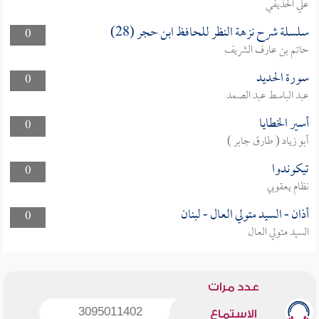
علي الحذيفي
سلسلة شرح نزهة النظر للحافظ ابن حجر (28)
0
حاتم بن عارف الشريف
سورة الحديد
0
عبد الباسط عبد الصمد
أسير الخطايا
0
أبو زياد ( طارق جابر )
تيكوندوا
0
نظام يعقوبي
أذان - السيد متولي العال - لبنان
0
السيد متولي العال
عدد مرات
3095011402
الاستماع