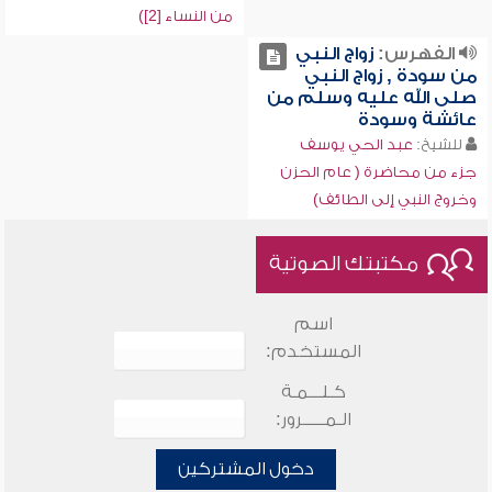
من النساء [2])
الفهرس:
زواج النبي
من سودة , زواج النبي
صلى الله عليه وسلم من
عائشة وسودة
للشيخ:
عبد الحي يوسف
جزء من محاضرة ( عام الحزن
وخروج النبي إلى الطائف)
مكتبتك الصوتية
اسم
المستخدم:
كـلـــمـة
الـمـــــرور:
دخول المشتركين