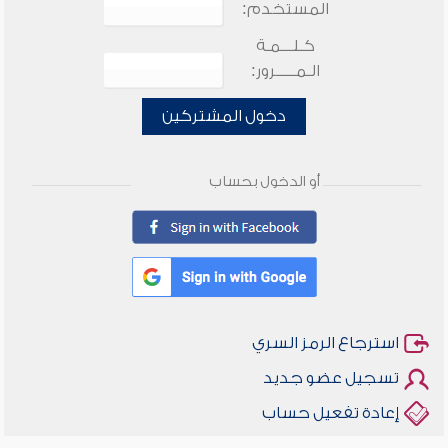
المستخدم:
كـلـــمـة
الـمـــــرور:
دخول المشتركين
أو الدخول بحساب
استرجاع الرمز السري
تسجيل عضو جديد
إعادة تفعيل حساب