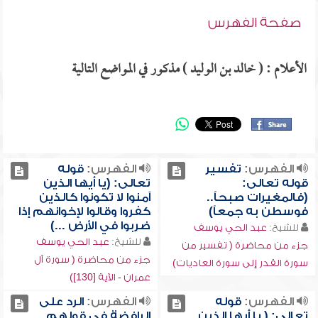
صفحة الفهرس
الأعلام : ( خالد بن الوليد ) مذكور في المواضع التالية
الفهرس:
تفسير
الفهرس:
قوله
قوله تعالى:
تعالى: (يا أيها الذين
(فالمغيرات صبحاً..
آمنوا لا تكونوا كالذين
فوسطن به جمعاً)
كفروا وقالوا لإخوانهم إذا
ضربوا في الأرض ...)
للشيخ:
عبد الحي يوسف
للشيخ:
عبد الحي يوسف
جزء من محاضرة ( تفسير من
جزء من محاضرة ( سورة آل
سورة القدر إلى سورة العاديات)
عمران - الآية [130])
الفهرس:
قوله
الفهرس:
الرد على
تعالى: ( يا أيها الذين
الرافضة في قولهم