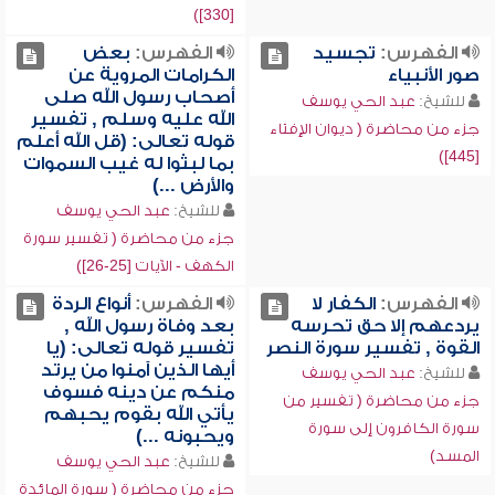
[330])
الفهرس:
تجسيد
الفهرس:
بعض
صور الأنبياء
الكرامات المروية عن
أصحاب رسول الله صلى
للشيخ:
عبد الحي يوسف
الله عليه وسلم , تفسير
جزء من محاضرة ( ديوان الإفتاء
قوله تعالى: (قل الله أعلم
[445])
بما لبثوا له غيب السموات
والأرض ...)
للشيخ:
عبد الحي يوسف
جزء من محاضرة ( تفسير سورة
الكهف - الآيات [25-26])
الفهرس:
الكفار لا
الفهرس:
أنواع الردة
يردعهم إلا حق تحرسه
بعد وفاة رسول الله ,
القوة , تفسير سورة النصر
تفسير قوله تعالى: (يا
أيها الذين آمنوا من يرتد
للشيخ:
عبد الحي يوسف
منكم عن دينه فسوف
جزء من محاضرة ( تفسير من
يأتي الله بقوم يحبهم
سورة الكافرون إلى سورة
ويحبونه ...)
المسد)
للشيخ:
عبد الحي يوسف
جزء من محاضرة ( سورة المائدة