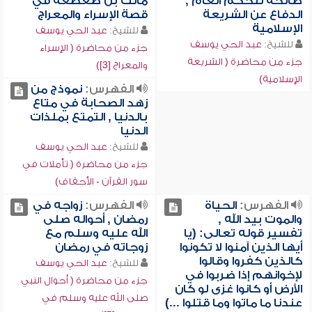
صالحة للحكم العام ,
مالك بن صعصعة في
الدفاع عن الشريعة
قصة الإسراء والمعراج
الإسلامية
للشيخ:
عبد الحي يوسف
للشيخ:
عبد الحي يوسف
جزء من محاضرة ( الإسراء
جزء من محاضرة ( الشريعة
والمعراج [3])
الإسلامية)
الفهرس:
نموذج من
زهد الصحابة في متاع
بالدنيا , التمتع بملذات
الدنيا
للشيخ:
عبد الحي يوسف
جزء من محاضرة ( تأملات في
سور القرآن - الأحقاف)
الفهرس:
الحياة
الفهرس:
زواجه في
والموت بيد الله ,
رمضان , أحواله صلى
تفسير قوله تعالى: (يا
الله عليه وسلم مع
أيها الذين آمنوا لا تكونوا
زوجاته في رمضان
كالذين كفروا وقالوا
للشيخ:
عبد الحي يوسف
لإخوانهم إذا ضربوا في
جزء من محاضرة ( أحوال النبي
الأرض أو كانوا غزى لو كان
صلى الله عليه وسلم في
عندنا ما ماتوا وما قتلوا ...)