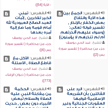
- الآية [54])
الفهرس:
الجمع بين
الفهرس:
تمني
هذه الآية وانتفاع
الخير للآخرين , إثبات
بعض الكفار بالإنذار ,
العبد الصالح العبودية لله
تفسير قوله تعالى:
أمام قومه وما صار إليه
(وسواء عليهم أأنذرتهم
أمره بعدها
أم لم تنذرهم لا يؤمنون)
للشيخ:
عبد الحي يوسف
للشيخ:
عبد الحي يوسف
جزء من محاضرة ( تفسير سورة
جزء من محاضرة ( تفسير سورة
يس [4])
يس [2])
الفهرس:
الأكل مع
قاطع الصلاة , الأسئلة
للشيخ:
عبد الحي يوسف
جزء من محاضرة ( ديوان الإفتاء
[773])
الفهرس:
الرد على
الفهرس:
الحكمة
القائلين بأن الشريعة
من مقابلة النبي عليه
الإسلامية قوامها
الصلاة والسلام لبعض
العقوبات الجنائية وغير
الأنبياء دون بعض , حديث