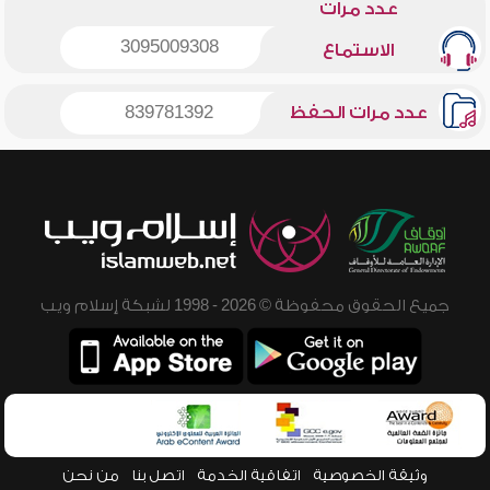
عدد مرات
3095009308
الاستماع
عدد مرات الحفظ
839781392
جميع الحقوق محفوظة © 2026 - 1998 لشبكة إسلام ويب
وثيقة الخصوصية
اتفاقية الخدمة
اتصل بنا
من نحن