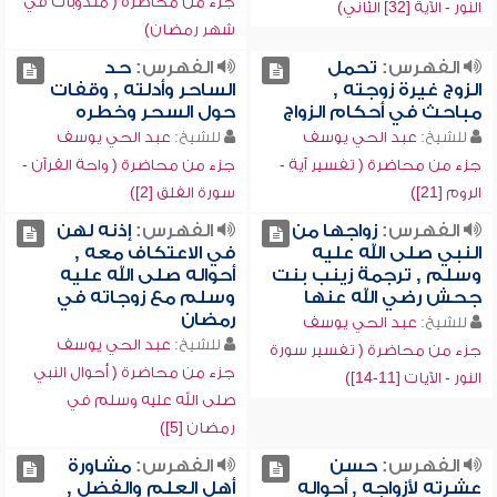
جزء من محاضرة ( مندوبات في
النور - الآية [32] الثاني)
شهر رمضان)
الفهرس:
تحمل
الفهرس:
حد
الزوج غيرة زوجته ,
الساحر وأدلته , وقفات
مباحث في أحكام الزواج
حول السحر وخطره
للشيخ:
عبد الحي يوسف
للشيخ:
عبد الحي يوسف
جزء من محاضرة ( تفسير آية -
جزء من محاضرة ( واحة القرآن -
الروم [21])
سورة الفلق [2])
الفهرس:
زواجها من
الفهرس:
إذنه لهن
النبي صلى الله عليه
في الاعتكاف معه ,
وسلم , ترجمة زينب بنت
أحواله صلى الله عليه
جحش رضي الله عنها
وسلم مع زوجاته في
رمضان
للشيخ:
عبد الحي يوسف
للشيخ:
عبد الحي يوسف
جزء من محاضرة ( تفسير سورة
جزء من محاضرة ( أحوال النبي
النور - الآيات [11-14])
صلى الله عليه وسلم في
رمضان [5])
الفهرس:
حسن
الفهرس:
مشاورة
عشرته لأزواجه , أحواله
أهل العلم والفضل ,