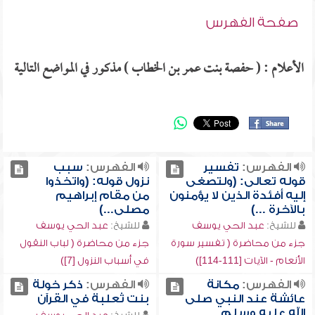
صفحة الفهرس
الأعلام : ( حفصة بنت عمر بن الخطاب ) مذكور في المواضع التالية
الفهرس:
تفسير
الفهرس:
سبب
قوله تعالى: (ولتصغى
نزول قوله: (واتخذوا
إليه أفئدة الذين لا يؤمنون
من مقام إبراهيم
بالآخرة ...)
مصلى...)
للشيخ:
عبد الحي يوسف
للشيخ:
عبد الحي يوسف
جزء من محاضرة ( تفسير سورة
جزء من محاضرة ( لباب النقول
الأنعام - الآيات [111-114])
في أسباب النزول [7])
الفهرس:
مكانة
الفهرس:
ذكر خولة
عائشة عند النبي صلى
بنت ثعلبة في القرآن
الله عليه وسلم