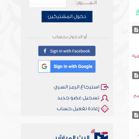
الـمـــــرور:
دخول المشتركين
أو الدخول بحساب
هية
استرجاع الرمز السري
سح
تسجيل عضو جديد
إعادة تفعيل حساب
البث المباشر