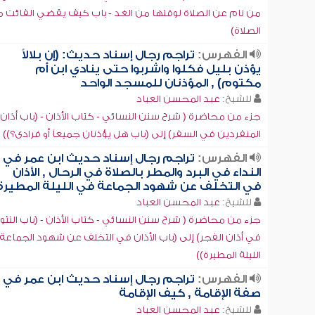
من نام عن الصلاة لوقتها من الغد - باب كيف يقضي الفائت 
الصلاة)
الفهرس:
تراجم رجال إسناد حديث: (إن بلالاً
يؤذن بليل فكلوا واشربوا حتى ينادي ابن أم
مكتوم) , المؤذنان للمسجد الواحد
للشيخ:
عبد المحسن العباد
جزء من محاضرة ( شرح سنن النسائي - كتاب الأذان - (باب أذان
المنفردين في السفر) إلى (باب هل يؤذنان جميعاً أو فرادى؟))
الفهرس:
تراجم رجال إسناد حديث ابن عمر في
النداء في البرد والمطر بالصلاة في الرحال , الأذان
في التخلف عن شهود الجماعة في الليلة المطيرة
للشيخ:
عبد المحسن العباد
جزء من محاضرة ( شرح سنن النسائي - كتاب الأذان - (باب التثو
في أذان الفجر) إلى (باب الأذان في التخلف عن شهود الجماعة
الليلة المطيرة))
الفهرس:
تراجم رجال إسناد حديث ابن عمر في
صفة الإقامة , كيف الإقامة
للشيخ:
عبد المحسن العباد