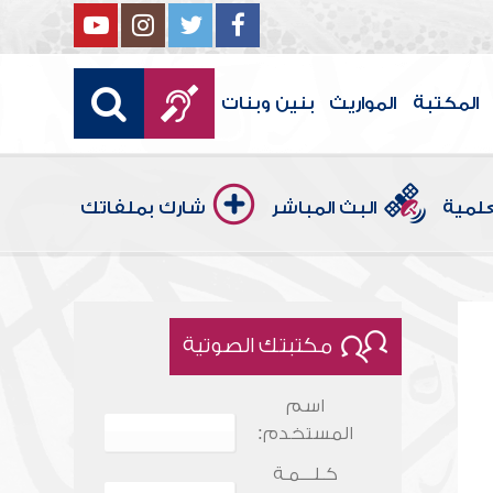
المكتبة
المواريث
بنين وبنات
علمية
البث المباشر
شارك بملفاتك
مكتبتك الصوتية
اسم
المستخدم:
كـلـــمـة