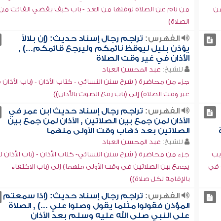
من
من نام عن الصلاة لوقتها من الغد - باب كيف يقضي الفائت من
الصلاة)
الفهرس:
تراجم رجال إسناد حديث: (إن بلالاً
يؤذن بليل ليوقظ نائمكم وليرجع قائمكم...) ,
الأذان في غير وقت الصلاة
للشيخ:
عبد المحسن العباد
جزء من محاضرة ( شرح سنن النسائي - كتاب الأذان - (باب الأذان
غير وقت الصلاة) إلى (باب رفع الصوت بالأذان))
الفهرس:
تراجم رجال إسناد حديث ابن عمر في
الأذان لمن جمع بين الصلاتين , الأذان لمن جمع بين
الصلاتين بعد ذهاب وقت الأولى منهما
للشيخ:
عبد المحسن العباد
يب
جزء من محاضرة ( شرح سنن النسائي- كتاب الأذان - (باب الأذان 
 في
يجمع بين الصلاتين في وقت الأولى منهما) إلى (باب الاكتفاء
بالإقامة لكل صلاة))
الفهرس:
تراجم رجال إسناد حديث: (إذا سمعتم
المؤذن فقولوا مثلما يقول وصلوا علي ...) , الصلاة
على النبي صلى الله عليه وسلم بعد الأذان