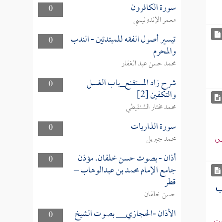
سورة الكافرون
0
معمر الإندونيسي
تيسير أصول الفقه للمبتدئين - الندب
0
والمحرم
محمد حسن عبد الغفار
شرح زاد المستقنع_باب الغسل
0
والتكفين [2]
محمد مختار الشنقيطي
سورة الذاريات
0
محمد جبريل
هي
أذان - بصوت حسن خلفان. مؤذن
0
جامع الإمام محمد بن عبدالوهاب –
قطر
ب
حسن خلفان
الأذان -الحجازي__ بصوت الشيخ
0