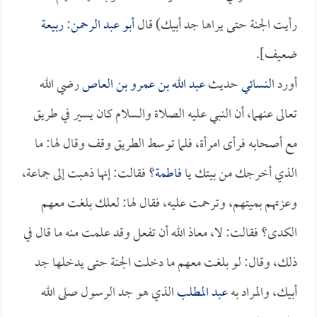
رأيت الجنة حتى يراها جد أبيك) قال
أبو عبد الرحمن
:
ربيعة
ضعيف].
أورد
النسائي
حديث
عبد الله بن عمرو بن العاص
رضي الله
تعالى عنهما، أن النبي عليه الصلاة والسلام كان يسير في طريق
مع أصحابه فرأى امرأة، فلما توسط الطريق وقف وقال لها: ما
الذي أخرجك من بيتك يا
فاطمة
؟ فقالت: إنها ذهبت إلى جماعة،
وعزتهم بميتهم، وترحمت عليه، فقال لها: لعلك بلغت معهم
الكدى؟ فقالت: لا، معاذ الله أن تفعل وقد علمت منه ما قال في
ذلك، وقال: لو بلغت معهم ما دخلت الجنة حتى يدخلها جد
أبيك، والمراد به
عبد المطلب
الذي هو جد الرسول صلى الله