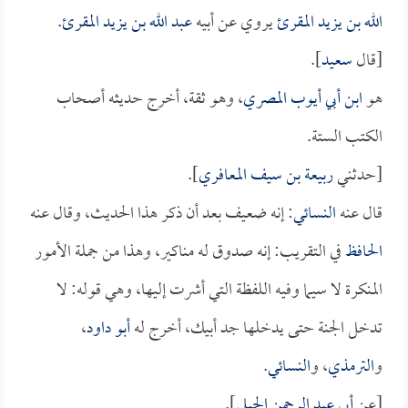
الله بن يزيد المقرئ
يروي عن أبيه
عبد الله بن يزيد المقرئ
.
[قال
سعيد
].
هو
ابن أبي أيوب المصري
، وهو ثقة، أخرج حديثه أصحاب
الكتب الستة.
[حدثني
ربيعة بن سيف المعافري
].
قال عنه
النسائي
: إنه ضعيف بعد أن ذكر هذا الحديث، وقال عنه
الحافظ
في التقريب: إنه صدوق له مناكير، وهذا من جملة الأمور
المنكرة لا سيما وفيه اللفظة التي أشرت إليها، وهي قوله: لا
تدخل الجنة حتى يدخلها جد أبيك، أخرج له
أبو داود
،
و
الترمذي
، و
النسائي
.
[عن
أبي عبد الرحمن الحبلي
].