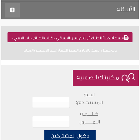
الأسئلة
نسخة نصية للطباعة , شرح سنن النسائي - كتاب الجنائز - باب النعي -
باب غسل الميت بالماء والسدر للشيخ : عبد المحسن العباد
مكتبتك الصوتية
اسم
المستخدم:
كـلـــمـة
الـمـــــرور:
دخول المشتركين