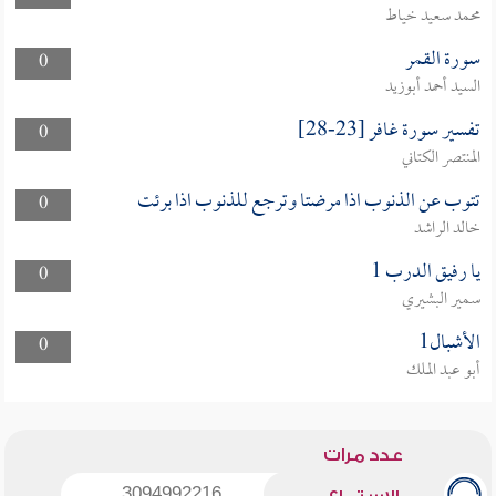
محمد سعيد خياط
سورة القمر
0
السيد أحمد أبوزيد
تفسير سورة غافر [23-28]
0
المنتصر الكتاني
تتوب عن الذنوب اذا مرضتا وترجع للذنوب اذا برئت
0
خالد الراشد
يا رفيق الدرب 1
0
سمير البشيري
الأشبال1
0
أبو عبد الملك
عدد مرات
3094992216