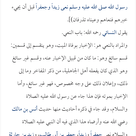
رسول الله صلى الله عليه وسلم نعى
زيداً
و
جعفراً
قبل أن يجيء
خبرهم فنعاهم وعيناه تذرفان)].
يقول
النسائي
رحمه الله: باب النعي.
والمراد بالنعي هو: الإخبار بوفاة الميت، وهو ينقسم إلى قسمين:
قسم سائغ وهو: ما كان من قبيل الإخبار عنه، وقسم غير سائغ
وهو الذي كان يفعله أهل الجاهلية، من ذكر المفاخر وما إلى
ذلك، وإعلان ذلك على وجه مخصوص، فهو غير سائغ، وأما
الإخبار بموته فإن هذا جاء عن رسول الله عليه الصلاة
والسلام، وقد جاء في ذكره أحاديث منها حديث
أنس بن مالك
رضي الله عنه وأرضاه هذا الذي فيه أن النبي عليه الصلاة
والسلام نعى
جعفراً
و
زيداً
،
جعفر بن أبي طالب
، و
زيد بن حارثة