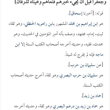
وجعفراً قبل أن يجيء خبرهم فنعاهم وعيناه تذرفان)
قوله: [أخبرنا
إسحاق
].
هو
ابن إبراهيم بن مخلد
المشهور بـ
ابن راهويه الحنظلي
، وهو ثقة،
ثبت، إمام، مجتهد، وصف بأنه أمير المؤمنين في الحديث، وهو
محدث، فقيه، وحديثه أخرجه أصحاب الكتب الستة إلا
ابن
ماجه
فإنه لم يخرج له شيئاً.
[عن
سليمان بن حرب
].
هو
سليمان بن حرب البصري
وهو ثقة، أخرج حديثه أصحاب
الكتب الستة.
[
حماد بن زيد
].
هو
حماد بن زيد بن درهم البصري
وهو ثقة، وحديثه أخرجه