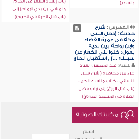
(باب إنشاد الشعر في الحرم
والسدر)
والمشي بين يدي الإمام) إلى
(باب قتل الحية في الحرم))
الفهرس:
شرح
حديث: (دخل النبي
مكة في عمرة القضاء
وابن رواحة بين يديه
يقول: خلوا بني الكفار عن
سبيله ...) , استقبال الحاج
للشيخ:
عبد المحسن العباد
جزء من محاضرة ( شرح سنن
النسائي - كتاب مناسك الحج -
(باب قتل الوزغ) إلى (باب فضل
الصلاة في المسجد الحرام))
مكتبتك الصوتية
اسم