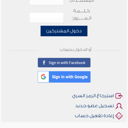
المستخدم:
كـلـــمـة
الـمـــــرور:
دخول المشتركين
أو الدخول بحساب
استرجاع الرمز السري
تسجيل عضو جديد
إعادة تفعيل حساب