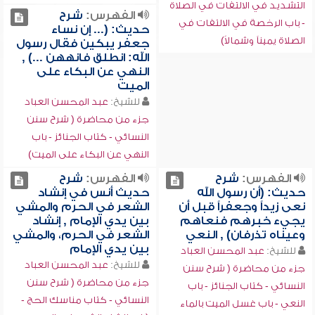
التشديد في الالتفات في الصلاة
الفهرس:
شرح
- باب الرخصة في الالتفات في
حديث: (... إن نساء
الصلاة يميناً وشمالاً)
جعفر يبكين فقال رسول
الله: انطلق فانههن ...) ,
النهي عن البكاء على
الميت
للشيخ:
عبد المحسن العباد
جزء من محاضرة ( شرح سنن
النسائي - كتاب الجنائز - باب
النهي عن البكاء على الميت)
الفهرس:
شرح
الفهرس:
شرح
حديث: (أن رسول الله
حديث أنس في إنشاد
نعى زيداً وجعفراً قبل أن
الشعر في الحرم والمشي
يجيء خبرهم فنعاهم
بين يدي الإمام , إنشاد
وعيناه تذرفان) , النعي
الشعر في الحرم، والمشي
بين يدي الإمام
للشيخ:
عبد المحسن العباد
للشيخ:
عبد المحسن العباد
جزء من محاضرة ( شرح سنن
جزء من محاضرة ( شرح سنن
النسائي - كتاب الجنائز - باب
النسائي - كتاب مناسك الحج -
النعي - باب غسل الميت بالماء