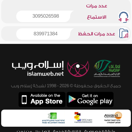
عدد مرات
3095026598
الاستماع
عدد مرات الحفظ
839971384
جميع الحقوق محفوظة © 2026 - 1998 لشبكة إسلام ويب
وثيقة الخصوصية
اتفاقية الخدمة
اتصل بنا
من نحن