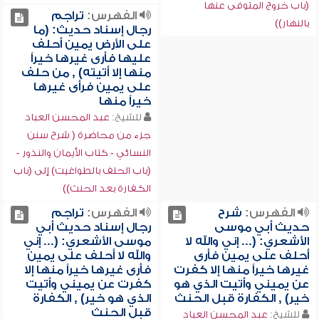
(باب خروج المتوفى عنها
الفهرس:
تراجم
بالنهار))
رجال إسناد حديث: (ما
على الأرض يمين أحلف
عليها فأرى غيرها خيراً
منها إلا أتيته) , من حلف
على يمين فرأى غيرها
خيراً منها
للشيخ:
عبد المحسن العباد
جزء من محاضرة ( شرح سنن
النسائي - كتاب الأيمان والنذور -
(باب الحلف بالطواغيت) إلى (باب
الكفارة بعد الحنث))
الفهرس:
شرح
الفهرس:
تراجم
حديث أبي موسى
رجال إسناد حديث أبي
الأشعري: (... إني والله لا
موسى الأشعري: (... إني
أحلف على يمين فأرى
والله لا أحلف على يمين
غيرها خيراً منها إلا كفرت
فأرى غيرها خيراً منها إلا
عن يميني وأتيت الذي هو
كفرت عن يميني وأتيت
خير) , الكفارة قبل الحنث
الذي هو خير) , الكفارة
قبل الحنث
للشيخ:
عبد المحسن العباد