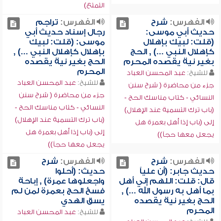
التمتع)
الفهرس:
شرح
الفهرس:
تراجم
حديث أبي موسى:
رجال إسناد حديث أبي
(قلت: لبيك بإهلال
موسى: (قلت: لبيك
كإهلال النبي ...) , الحج
بإهلال كإهلال النبي ...) ,
بغير نية يقصده المحرم
الحج بغير نية يقصده
المحرم
للشيخ:
عبد المحسن العباد
للشيخ:
عبد المحسن العباد
جزء من محاضرة ( شرح سنن
جزء من محاضرة ( شرح سنن
النسائي - كتاب مناسك الحج -
النسائي - كتاب مناسك الحج -
(باب ترك التسمية عند الإهلال)
(باب ترك التسمية عند الإهلال)
إلى (باب إذا أهل بعمرة هل
إلى (باب إذا أهل بعمرة هل
يجعل معها حجاً))
يجعل معها حجاً))
الفهرس:
شرح
الفهرس:
شرح
حديث جابر: (أن علياً
حديث: (أحلوا
قال: قلت: اللهم إني أهل
واجعلوها عمرة) , إباحة
بما أهل به رسول الله ...) ,
فسخ الحج بعمرة لمن لم
الحج بغير نية يقصده
يسق الهدي
المحرم
للشيخ:
عبد المحسن العباد