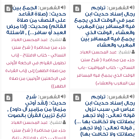
الفهرس:
تراجم
الفهرس:
الجمع بين
رجال إسناد حديث ابن
حديث: (صلاة القاعد
عمر في الوقت الذي يجمع
على النصف من صلاة
فيه المسافر بين المغرب
القائم) وحديث: (إذا مرض
والعشاء , الوقت الذي
العبد أو سافر...) , الأسئلة
يجمع فيه المسافر بين
للشيخ:
عبد المحسن العباد
المغرب والعشاء
جزء من محاضرة ( شرح سنن
للشيخ:
عبد المحسن العباد
النسائي - كتاب الافتتاح - (باب
جزء من محاضرة ( شرح سنن
تطويل القيام في الركعة الأولى
النسائي - كتاب المواقيت - باب
من صلاة الظهر) إلى (باب القراءة
الوقت الذي يجمع فيه المسافر
في الركعتين الأوليين من صلاة
بين المغرب والعشاء)
الظهر))
الفهرس:
تراجم
الفهرس:
شرح
رجال إسناد حديث ابن
حديث: (لقد أوتي
عباس في سبب نزول
مزماراً من مزامير آل داود) ,
قوله تعالى: (ولا تجهر
تابع تزيين القرآن بالصوت
بصلاتك ولا تخافت بها ...)
للشيخ:
عبد المحسن العباد
, قوله تعالى: (ولا تجهر
جزء من محاضرة ( شرح سنن
بصلاتك ولا تخافت بها)
النسائي - كتاب الافتتاح - تابع