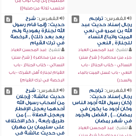
المصيبة) إلى (باب ثواب من
احتسب ثلاثة من صلبه))
الفهرس:
تراجم
الفهرس:
شرح
رجال إسناد حديث عبد
حديث: (إنما قام رسول
الله بن عمرو في نعي
الله لجنازة يهودية ولم
الميت واتباع النساء
يعد بعد ذلك) , الرخصة
للجنازة , النعي
في ترك القيام
للشيخ:
عبد المحسن العباد
للشيخ:
عبد المحسن العباد
جزء من محاضرة ( شرح سنن
جزء من محاضرة ( شرح سنن
النسائي - كتاب الجنائز - باب
النسائي - كتاب الجنائز - باب
النعي - باب غسل الميت بالماء
القيام لجنازة أهل الشرك - باب
والسدر)
الرخصة في ترك القيام)
الفهرس:
تراجم
الفهرس:
شرح
رجال إسناد حديث:
حديث عائشة: (رجلان
(كان رسول الله أجود الناس
من أصحاب رسول الله
وكان أجود ما يكون في
أحدهما يعجل الإفطار
رمضان...) , الفضل والجود
ويعجل الصلاة ...) من
في شهر رمضان
طريق رابعة , ذكر الاختلاف
على سليمان بن مهران
للشيخ:
عبد المحسن العباد
في حديث عائشة في
جزء من محاضرة ( شرح سنن