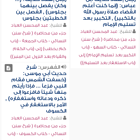
عباس: (إنما كنت أعلم
وكان يفصل بينهما
انقضاء صلاة رسول الله
بجلوس) , الفصل بين
بالتكبير) , التكبير بعد
الخطبتين بجلوس
تسليم الإمام
للشيخ:
عبد المحسن العباد
للشيخ:
عبد المحسن العباد
جزء من محاضرة ( شرح سنن
جزء من محاضرة ( شرح سنن
النسائي - كتاب الجمعة - (باب
النسائي - كتاب السهو - (باب
كم يخطب) إلى (باب الكلام
التكبير بعد تسليم الإمام) إلى
والقيام بعد النزول عن المنبر))
(باب الاستغفار بعد التسليم))
الفهرس:
شرح
حديث أبي موسى:
(خسفت الشمس فقام
النبي فزعاً ... فإذا رأيتم
منها شيئاً فافزعوا إلى
ذكره ودعائه واستغفاره) ,
الأمر بالاستغفار في
الكسوف
للشيخ:
عبد المحسن العباد
جزء من محاضرة ( شرح سنن
النسائي - كتاب الكسوف - (باب