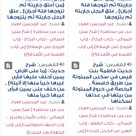
جاريته ثم تزوجها فله
(من أعتق جاريته ثم
أجران) , عتق الرجل جاريته
تزوجها فله أجران) , عتق
ثم يتزوجها
الرجل جاريته ثم يتزوجها
للشيخ:
عبد المحسن العباد
للشيخ:
عبد المحسن العباد
جزء من محاضرة ( شرح سنن
جزء من محاضرة ( شرح سنن
النسائي - كتاب النكاح - (باب
النسائي - كتاب النكاح - (باب
التزويج على الإسلام) إلى (باب
التزويج على الإسلام) إلى (باب
القسط في الأصدقة))
القسط في الأصدقة))
الفهرس:
شرح
الفهرس:
شرح
حديث فاطمة بنت
حديث: (ما على الأرض
قيس في سكنى المبتوتة
يمين أحلف عليها فأرى
من طريق خامسة ,
غيرها خيراً منها إلا أتيته) ,
الرخصة في خروج المبتوتة
من حلف على يمين فرأى
من بيتها في عدتها
غيرها خيراً منها
لسكناها
للشيخ:
عبد المحسن العباد
للشيخ:
عبد المحسن العباد
جزء من محاضرة ( شرح سنن
جزء من محاضرة ( شرح سنن
النسائي - كتاب الأيمان والنذور -
النسائي - كتاب الطلاق - (باب
(باب الحلف بالطواغيت) إلى (باب
النهي عن الكحل للحادة) إلى
الكفارة بعد الحنث))