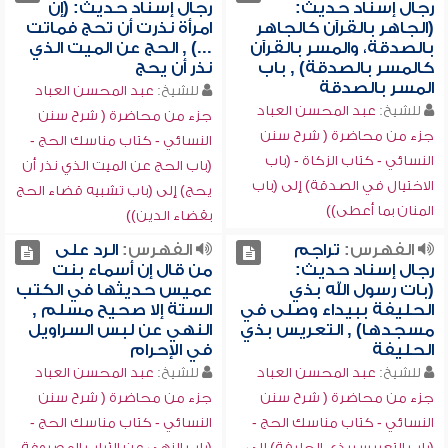
رجال إسناد حديث:
رجال إسناد حديث: (إن
(الجاهر بالقرآن كالجاهر
امرأة نذرت أن تحج فماتت
بالصدقة، والمسر بالقرآن
...) , الحج عن الميت الذي
كالمسر بالصدقة) , باب
نذر أن يحج
المسر بالصدقة
للشيخ:
عبد المحسن العباد
للشيخ:
عبد المحسن العباد
جزء من محاضرة ( شرح سنن
جزء من محاضرة ( شرح سنن
النسائي - كتاب مناسك الحج -
النسائي - كتاب الزكاة - (باب
(باب الحج عن الميت الذي نذر أن
الاختيال في الصدقة) إلى (باب
يحج) إلى (باب تشبيه قضاء الحج
المنان بما أعطى))
بقضاء الدين))
الفهرس:
تراجم
الفهرس:
الرد على
رجال إسناد حديث:
من قال إن أسماء بنت
(بات رسول الله بذي
عميس حديثها في الكتب
الحليفة ببيداء وصلى في
الستة إلا صحيح مسلم ,
مسجدها) , التعريس بذي
النهي عن لبس السراويل
الحليفة
في الإحرام
للشيخ:
عبد المحسن العباد
للشيخ:
عبد المحسن العباد
جزء من محاضرة ( شرح سنن
جزء من محاضرة ( شرح سنن
النسائي - كتاب مناسك الحج -
النسائي - كتاب مناسك الحج -
(باب التعريس بذي الحليفة) إلى
(باب النهي عن الثياب المصبوغة