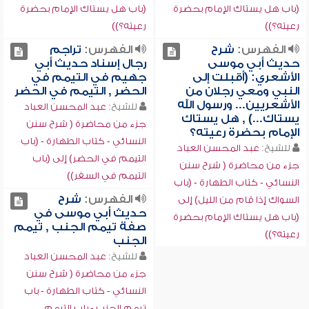
(باب هل يستاك الإمام بحضرة
(باب هل يستاك الإمام بحضرة
رعيته؟))
رعيته؟))
الفهرس:
شرح
الفهرس:
تراجم
حديث أبي موسى
رجال إسناد حديث أبي
الأشعري: (أقبلت إلى
جهيم في التيمم في
النبي ومعي رجلان من
الحضر , التيمم في الحضر
الأشعريين... ورسول الله
للشيخ:
عبد المحسن العباد
يستاك...) , هل يستاك
جزء من محاضرة ( شرح سنن
الإمام بحضرة رعيته؟
النسائي - كتاب الطهارة - (باب
للشيخ:
عبد المحسن العباد
التيمم في الحضر) إلى (باب
جزء من محاضرة ( شرح سنن
التيمم في السفر))
النسائي - كتاب الطهارة - (باب
الفهرس:
شرح
السواك إذا قام من الليل) إلى
حديث أبي موسى في
(باب هل يستاك الإمام بحضرة
صفة تيمم الجنب , تيمم
رعيته؟))
الجنب
للشيخ:
عبد المحسن العباد
جزء من محاضرة ( شرح سنن
النسائي - كتاب الطهارة - باب
تيمم الجنب - باب التيمم