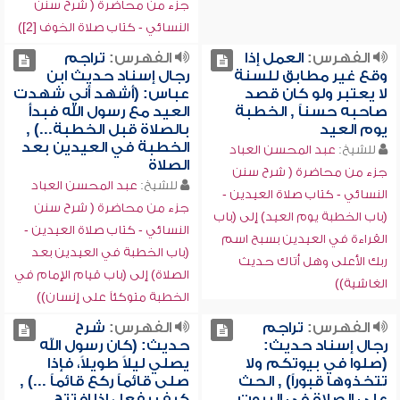
جزء من محاضرة ( شرح سنن
النسائي - كتاب صلاة الخوف [2])
الفهرس:
العمل إذا
الفهرس:
تراجم
وقع غير مطابق للسنة
رجال إسناد حديث ابن
لا يعتبر ولو كان قصد
عباس: (أشهد أني شهدت
صاحبه حسناً , الخطبة
العيد مع رسول الله فبدأ
يوم العيد
بالصلاة قبل الخطبة...) ,
الخطبة في العيدين بعد
للشيخ:
عبد المحسن العباد
الصلاة
جزء من محاضرة ( شرح سنن
للشيخ:
عبد المحسن العباد
النسائي - كتاب صلاة العيدين -
جزء من محاضرة ( شرح سنن
(باب الخطبة يوم العيد) إلى (باب
النسائي - كتاب صلاة العيدين -
القراءة في العيدين بسبح اسم
(باب الخطبة في العيدين بعد
ربك الأعلى وهل أتاك حديث
الصلاة) إلى (باب قيام الإمام في
الغاشية))
الخطبة متوكئاً على إنسان))
الفهرس:
تراجم
الفهرس:
شرح
رجال إسناد حديث:
حديث: (كان رسول الله
(صلوا في بيوتكم ولا
يصلي ليلاً طويلاً، فإذا
تتخذوها قبوراً) , الحث
صلى قائماً ركع قائماً ...) ,
على الصلاة في البيوت
كيف يفعل إذا افتتح