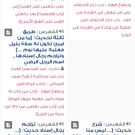
وتطوع النهار - باب ذكر الاختلاف
على ركعتين قبل الفجر) إلى
على ابن مغول في القراءة في
(باب الاضطجاع بعد ركعتي
الوتر - باب ذكر الاختلاف على
الفجر على الشق الأيمن))
شعبة عن قتادة في القراءة في
الفهرس:
طريق
الوتر)
ثالثة لحديث: (ما من
امرئ تكون له صلاة بليل
فغلبه عليها نوم ...)
وتراجم رجال إسنادها ,
اسم الرجل الرضي
للشيخ:
عبد المحسن العباد
جزء من محاضرة ( شرح سنن
النسائي - كتاب قيام الليل
وتطوع النهار - (باب من كان له
صلاة بالليل فغلبه عليها النوم)
إلى (باب متى يقضي من نام عن
حزبه من الليل))
الفهرس:
شرح
الفهرس:
تراجم
حديث: (... ليس منا
رجال إسناد حديث: (...