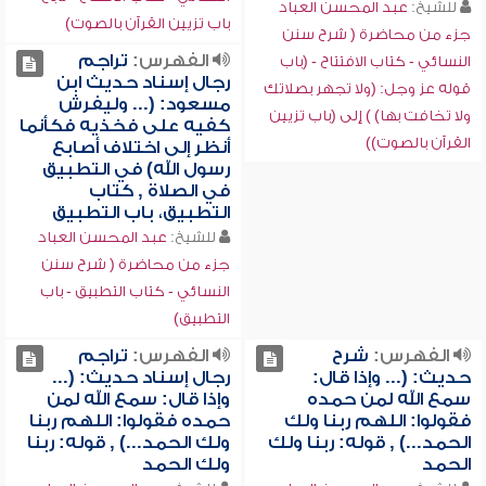
للشيخ:
عبد المحسن العباد
باب تزيين القرآن بالصوت)
جزء من محاضرة ( شرح سنن
الفهرس:
تراجم
النسائي - كتاب الافتتاح - (باب
رجال إسناد حديث ابن
قوله عز وجل: (ولا تجهر بصلاتك
مسعود: (... وليفرش
ولا تخافت بها) ) إلى (باب تزيين
كفيه على فخذيه فكأنما
القرآن بالصوت))
أنظر إلى اختلاف أصابع
رسول الله) في التطبيق
في الصلاة , كتاب
التطبيق، باب التطبيق
للشيخ:
عبد المحسن العباد
جزء من محاضرة ( شرح سنن
النسائي - كتاب التطبيق - باب
التطبيق)
الفهرس:
شرح
الفهرس:
تراجم
حديث: (... وإذا قال:
رجال إسناد حديث: (...
سمع الله لمن حمده
وإذا قال: سمع الله لمن
فقولوا: اللهم ربنا ولك
حمده فقولوا: اللهم ربنا
الحمد...) , قوله: ربنا ولك
ولك الحمد...) , قوله: ربنا
الحمد
ولك الحمد