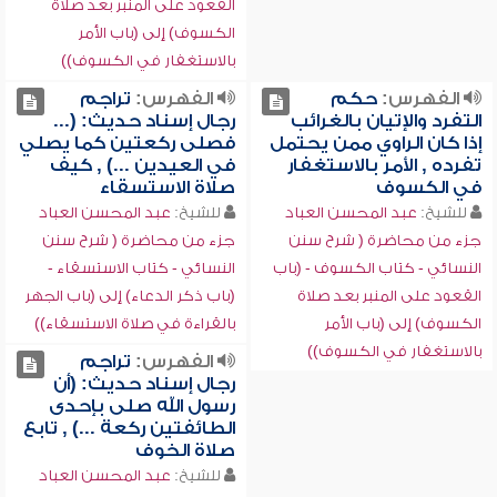
القعود على المنبر بعد صلاة
الكسوف) إلى (باب الأمر
بالاستغفار في الكسوف))
الفهرس:
حكم
الفهرس:
تراجم
التفرد والإتيان بالغرائب
رجال إسناد حديث: (...
إذا كان الراوي ممن يحتمل
فصلى ركعتين كما يصلي
تفرده , الأمر بالاستغفار
في العيدين ...) , كيف
في الكسوف
صلاة الاستسقاء
للشيخ:
عبد المحسن العباد
للشيخ:
عبد المحسن العباد
جزء من محاضرة ( شرح سنن
جزء من محاضرة ( شرح سنن
النسائي - كتاب الكسوف - (باب
النسائي - كتاب الاستسقاء -
القعود على المنبر بعد صلاة
(باب ذكر الدعاء) إلى (باب الجهر
الكسوف) إلى (باب الأمر
بالقراءة في صلاة الاستسقاء))
بالاستغفار في الكسوف))
الفهرس:
تراجم
رجال إسناد حديث: (أن
رسول الله صلى بإحدى
الطائفتين ركعة ...) , تابع
صلاة الخوف
للشيخ:
عبد المحسن العباد