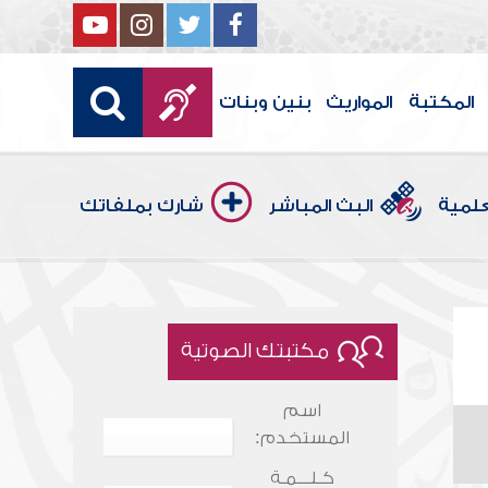
المكتبة
المواريث
بنين وبنات
علمية
البث المباشر
شارك بملفاتك
مكتبتك الصوتية
اسم
المستخدم:
كـلـــمـة