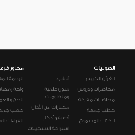
الصوتيات
محاور فرع
القرآن الكريم
أناشيد
الرحمة المه
محاضرات ودروس
متون علمية
واحة رمضان
ومنظومات
محاضرات مفرغة
الحج و العم
مختارات من الأذان
خطب جمعة
خطب جمع
أدعية و أذكار
الكتاب المسموع
القراءات ال
استراحة التسجيلات