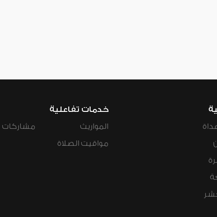
ية
خدمات تفاعلية
داة
المواريث
مشاركات ال
مواقيت الصلاة
رة
ة
عشر