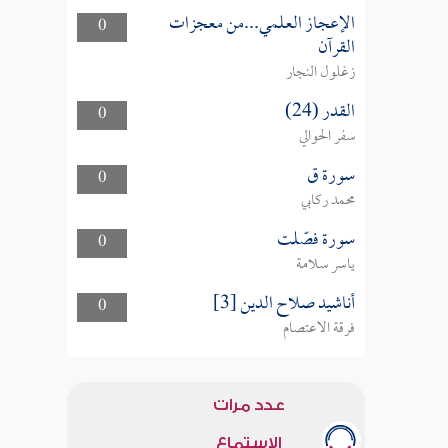
الإعجاز العلمي...من معجزات
0
القرآن
زغلول النجار
القدر (24)
0
سفر الحوالي
سورة ق
0
محمد ركابي
سورة فصّلت
0
ياسر سلامة
أناشيد صلاح الدين [3]
0
فرقة الاعتصام
عدد مرات
الاستماع