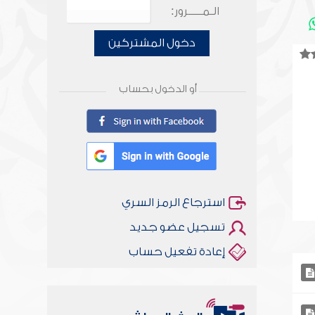
الـمـــــرور:
دخول المشتركين
أو الدخول بحساب
استرجاع الرمز السري
تسجيل عضو جديد
إعادة تفعيل حساب