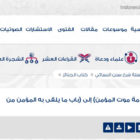
Indones
سية
موسوعات
مقالات
الفتوى
الاستشارات
الصوتيات
علماء ودعاة
القراءات العشر
الشجرة ال
لة شرح سنن النسائي
كتاب الجنائز
امة موت المؤمن) إلى (باب ما يلقى به المؤمن من