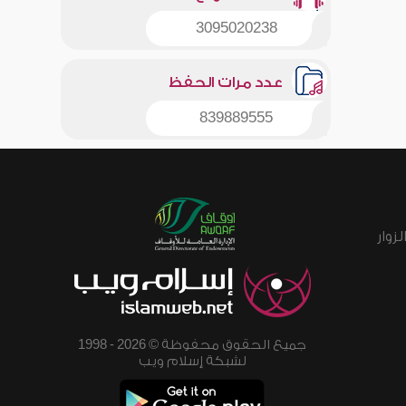
3095020238
عدد مرات الحفظ
839889555
زوار
جميع الحقوق محفوظة © 2026 - 1998
لشبكة إسلام ويب