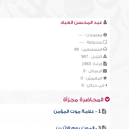
عبد المحسن العباد
معلومات : ---
ملحوظة : ---
المستمعين : 89
التنزيل : 987
قراءة: 1983
الرسائل : 0
المقيميّن : 0
في خزائن : 0
المحاضرة مجزأة
1 - علامة موت المؤمن
3 - الموت يوم الإثنين