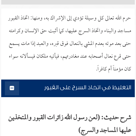
حرم الله تعالى كل وسيلة تؤدي إلى الإشراك به، ومنها: اتخاذ القبور
مساجد والبناء واتخاذ السرج عليها، كما أثبت حق الإنسان وكرامته
حتى بعد موته بعدم المشي بالنعال فوق قبره، والعبد إذا مات يسمع
حتى قرع نعال أصحابه عند مغادرتهم، فيأتيه ملكان فيسألانه سواء
كان مؤمناً أم كافراً.
التغليظ في اتخاذ السرج على القبور
شرح حديث: (لعن رسول الله زائرات القبور والمتخذين
عليها المساجد والسرج)