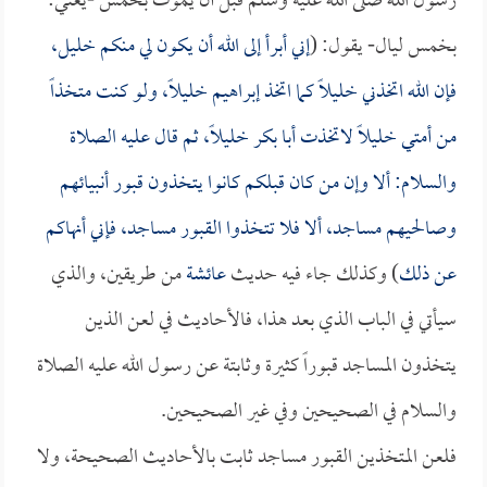
رسول الله صلى الله عليه وسلم قبل أن يموت بخمس -يعني:
بخمس ليال- يقول: (
إني أبرأ إلى الله أن يكون لي منكم خليل،
فإن الله اتخذني خليلاً كما اتخذ إبراهيم خليلاً، ولو كنت متخذاً
من أمتي خليلاً لاتخذت
أبا بكر
خليلاً، ثم قال عليه الصلاة
والسلام: ألا وإن من كان قبلكم كانوا يتخذون قبور أنبيائهم
وصالحيهم مساجد، ألا فلا تتخذوا القبور مساجد، فإني أنهاكم
عن ذلك
) وكذلك جاء فيه حديث
عائشة
من طريقين، والذي
سيأتي في الباب الذي بعد هذا، فالأحاديث في لعن الذين
يتخذون المساجد قبوراً كثيرة وثابتة عن رسول الله عليه الصلاة
والسلام في الصحيحين وفي غير الصحيحين.
فلعن المتخذين القبور مساجد ثابت بالأحاديث الصحيحة، ولا