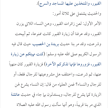
القبور، والمتخذين عليها المساجد والسرج
).
والحديث يشتمل على ثلاثة أمور:
الأمر الأول: لعن زائرات القبور، وهن النساء اللاتي يزرن
القبور، وقد عرفنا أن زيارة القبور كانت ممنوعة، ثم أبيحت
وشرعت، وقد مر بنا حديث
بريدة بن الحصيب
حيث قال فيه
الرسول الكريم صلى الله عليه وسلم: (
كنت نهيتكم عن زيارة
القبور، فزوروها فإنها تذكركم الآخرة
) فزيارة القبور كان منهياً
عنها، ثم شرعت، واختلف هل مشروعيتها للرجال فقط، أو
للرجال والنساء؟ فمن العلماء من قال: إن النساء يشرع لهن
الزيارة كما يشرع للرجال، ويستدلون بما جاء في حديث
عائشة
الذي مر بنا قريباً، وهو أنها سألت رسول الله عليه الصلاة