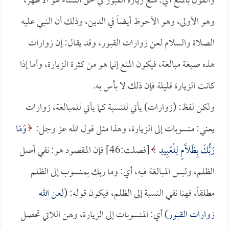
والقول بالمنع أي: منع زيارة القبور في حق النساء هو الأظهر،
وهو الأولى، وهو الأحوط أيضاً في الدين، وذلك أن النبي عليه
الصلاة والسلام لعن زوارات القبور، وقد يقال: إن زوارات
هذه صيغة مبالغة، فيكون المنع إنما هو من كثرة الزيارة، وأما إذا
كانت الزيارة قليلة فإن ذلك لا بأس به.
ولكن لفظ: (زوارات) يأتي للنسبة كما يأتي للمبالغة، زوارات
يعني: منسوبات إلى الزيارة، وهذا مثل قول الله عز وجل:
وَمَا
رَبُّكَ بِظَلَّامٍ لِلْعَبِيدِ
[فصلت:46] فإن المقصود هو: نفي أصل
الظلم، وليس المبالغة فيه، أي: وما ربك بمنسوب إلى الظلم
مطلقاً، فهنا نفي النسبة إلى الظلم، فيكون قوله: (
لعن الله
زوارات القبور
) أي: المنسوبات إلى الزيارة، وهن اللاتي تحصل