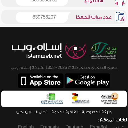
3095006738
الاستماع
عدد مرات الحفظ
839756207
جميع الحقوق محفوظة © 2026 - 1998 لشبكة إسلام ويب
وثيقة الخصوصية
اتفاقية الخدمة
اتصل بنا
من نحن
لغات الموقع:
عربي
Español
Deutsch
Français
English