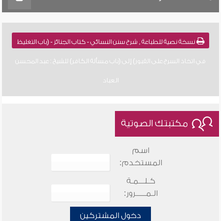
نسخة نصية للطباعة , شرح سنن النسائي - كتاب الجنائز - (باب التغليظ
في اتخاذ السرج على القبور) إلى (باب مسألة الكافر) للشيخ : عبد المحسن
العباد
مكتبتك الصوتية
اسم
المستخدم:
كـلـــمـة
الـمـــــرور:
دخول المشتركين