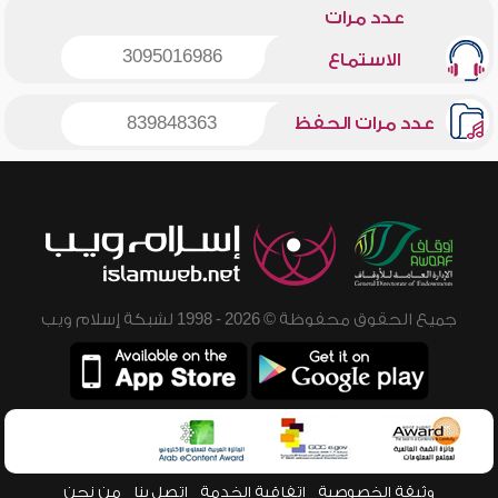
عدد مرات
3095016986
الاستماع
عدد مرات الحفظ
839848363
جميع الحقوق محفوظة © 2026 - 1998 لشبكة إسلام ويب
وثيقة الخصوصية
اتفاقية الخدمة
اتصل بنا
من نحن