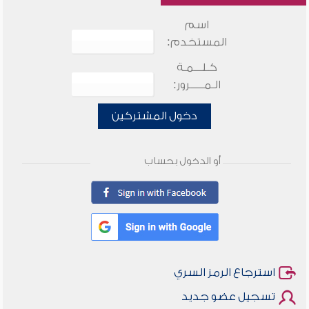
اسم
المستخدم:
كـلـــمـة
الـمـــــرور:
دخول المشتركين
أو الدخول بحساب
استرجاع الرمز السري
تسجيل عضو جديد