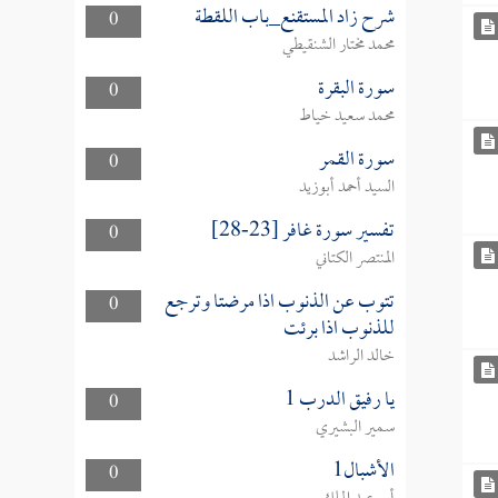
شرح زاد المستقنع_باب اللقطة
0
محمد مختار الشنقيطي
سورة البقرة
0
محمد سعيد خياط
سورة القمر
0
السيد أحمد أبوزيد
تفسير سورة غافر [23-28]
0
المنتصر الكتاني
تتوب عن الذنوب اذا مرضتا وترجع
0
للذنوب اذا برئت
خالد الراشد
يا رفيق الدرب 1
0
سمير البشيري
الأشبال1
0