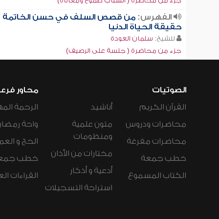
جزء من محاضرة ( الشباب طموح ومعاناة)
الفهرس:
من قصص السلف في حسن الخاتمة ,
حقيقة الحياة الدنيا
للشيخ:
سلمان العودة
جزء من محاضرة ( جلسة على الرصيف)
الصوتيات
محاور فرع
القرآن الكريم
أناشيد
الرحمة المه
محاضرات ودروس
متون علمية
واحة رمضان
ومنظومات
محاضرات مفرغة
الحج و العم
مختارات من الأذان
خطب جمعة
خطب جمع
أدعية و أذكار
الكتاب المسموع
القراءات ال
استراحة التسجيلات