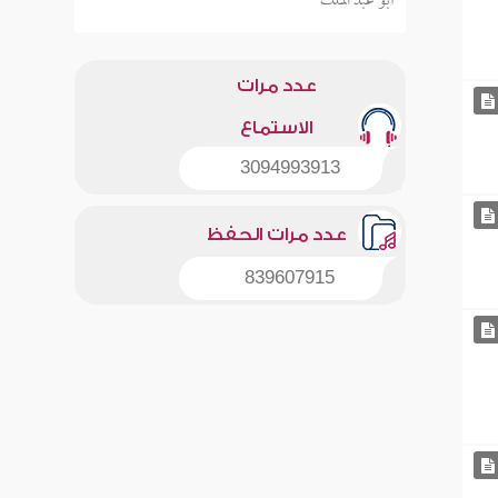
أبو عبد الملك
عدد مرات
الاستماع
3094993913
عدد مرات الحفظ
839607915