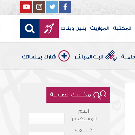
المكتبة
المواريث
بنين وبنات
علمية
البث المباشر
شارك بملفاتك
مكتبتك الصوتية
اسم
المستخدم:
كـلـــمـة