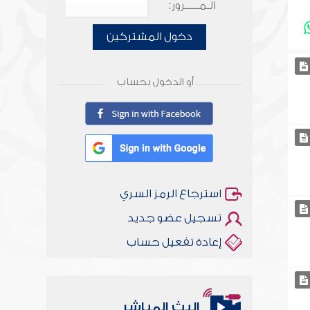
الـمـــــرور:
دخول المشتركين
أو الدخول بحساب
استرجاع الرمز السري
تسجيل عضو جديد
إعادة تفعيل حساب
البث المباشر