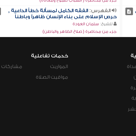
جزء من محاضرة ( الشباب طموح ومعاناة)
الفهرس:
الفقه الكامل لمسألة خطأ الداعية ,
حرص الإسلام على بناء الإنسان ظاهراً وباطناً
للشيخ:
سلمان العودة
جزء من محاضرة ( صلاح الظاهر والباطن)
ية
خدمات تفاعلية
داة
المواريث
مشاركات ال
مواقيت الصلاة
رة
ة
عشر