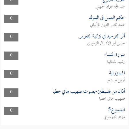
0
عبد الله عواد الجهني
حكم العمل فى البنوك
0
محمد ناصر الدين الألباني
أثر التوحيد في تزكية النفوس
0
حسن أبو الأشبال الزهيري
سورة النساء
0
رشيد بلعالية
المسؤولية
0
أيمن صيدح
أذان من فلسطين-بصوت صهيب هاني خطبا
0
صهيب هاني خطبا
الشموخ5
0
مهند الدوسري