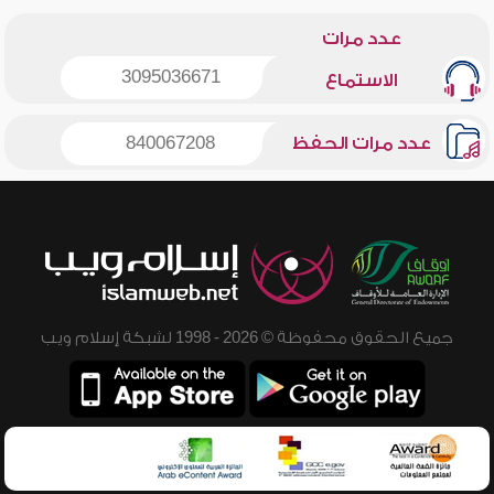
عدد مرات
3095036671
الاستماع
عدد مرات الحفظ
840067208
جميع الحقوق محفوظة © 2026 - 1998 لشبكة إسلام ويب