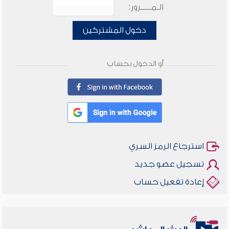
الـمـــــرور:
دخول المشتركين
أو الدخول بحساب
استرجاع الرمز السري
تسجيل عضو جديد
إعادة تفعيل حساب