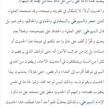
يبعث لهذه الأمة على رأس كلِّ مائة سنة مَن يجدد لها دينها
}.
والحديث أولاً: لا إشكال في تقويته وصحته، وقد صححه العلماء،
كـ
ابن حجر
و
السيوطي
و
السخاوي
و
المناوي
و
الحاكم
، وغيرهم، بل
قال
السيوطي
: اتفق العلماء والحفاظ على تصحيحه، وفعلاً بعد
بحثٍ وتَحَرٍّ لم أقف على عالم واحد تكلم في صحة هذا الحديث أو
إسناده، بل إن من غرائب الأمور أنه حتى أولئك الذي يرفضون
كثيراً من السنة ويشككون في أحاديث الآحاد، ويقفون من الهدي
النبوي موقفاً أقرب إلى العداء والرفض، حتى هؤلاء يدندنون بهذا
الحديث ويقولون به، وذلك ليس لوجه الله، وإنما لحاجة في نفس
يعقوب قضاها، والمهم أن الحديث متفق على صحته على ما ذكره
الإمام
السيوطي
، وكذلك بحثتُ فلم أجد أحداً ضعَّف هذا الحديث