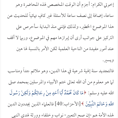
إخوتي الكرام: أجزم أن الوقت المخصص لهذه المحاضرة وهو
ساعة، إضافة إلى نصف ساعة للأسئلة غير كافٍ نهائياً للحديث عن
هذا الموضوع الخطير، ولذلك فإنني منذ البداية سأحرص على
التركيز على جوانب أرى أن إبرازها مهم في الموضوع، وربما لا أقف
عند أمور مفيدة من الناحية العلمية لكن الأمر بالنسبة لها هين
ويسير.
فالتجديد سنة إلهية شرعية في هذا الدين، وهو ملائم جداً ومناسب
لما هو معلوم من أن الله تعالى ختم الأنبياء والمرسلين بمحمد صلى
الله عليه وسلم:
مَا كَانَ مُحَمَّدٌ أَبَا أَحَدٍ مِنْ رِجَالِكُمْ وَلَكِنْ رَسُولَ
اللَّهِ وَخَاتَمَ النَّبِيِّينَ
[الأحزاب:40] فالعلماء الذين يجددون الدين
لهذه الأمة هم -إن صح التعبير- نواب وخلفاء وورثة لهدي النبي