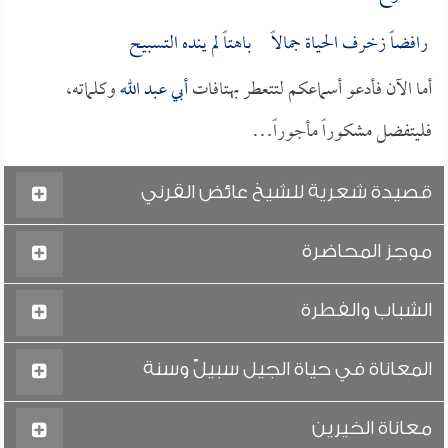
رافضاً زخرف الحياة جمالاً باهتاً لم ينده التسبيح
أما الآن فأدعو أسماعكم لتتعطر بهتافات
أبي عبد الله
وكلماته،
فليتفضل مشكوراً مأجوراً…
قصيدة شعرية للشيخ عائض القرني
موجز المحاضرة
الشباب والفطرة
المعاناة في حياة الجيل سبيلٌ وسنة
معاناة الخيرين