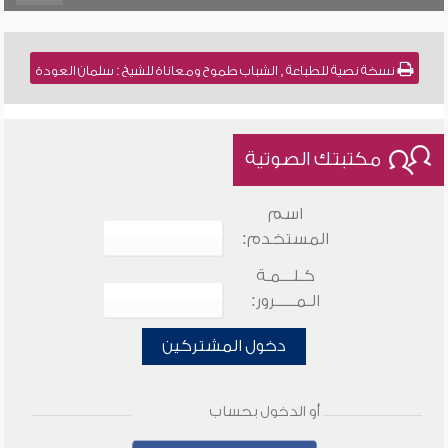
نسخة نصية للطباعة , الشباب طموح ومعاناة للشيخ : سلمان العودة
مكتبتك الصوتية
اسم
المستخدم:
كـلـــمـة
الـمـــــرور:
دخول المشتركين
أو الدخول بحساب