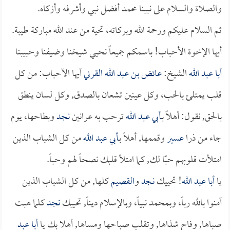
والصلاة والسلام على نبينا محمد أفضل نبي وأشرفه وأزكاه.
ثم السلام عليكم ورحمة الله وبركاته، تحية من عند الله مباركة طيبة.
أيها الإخوة الأحباب! باسمكم جميعاً نحيي شيخنا وضيفنا وحبيبنا
أبا عبد الله
الشيخ:
عائض بن عبد الله القرني
أيها الأحباب: من كل
قلب يمتلئ بالحب، وكل عينين تشعان بالصدق, وكل لسان ينطق
بالحق, نقول: أهلاً بـ
أبي عبد الله
ترحب به عرانين
نجد
وبطاحها، يوم
جاء من ذرا
عسير
وقممها, أهلاً بـ
أبي عبد الله
من كل الشباب الذين
امتلأت قلوبهم حبّا لك, كما امتلأ قلبك نصحاً لهم وحباً.
يا
أبا عبد الله
! تحييك
نجد
و
القصيم
كلها, من كل الشباب الذين
آمنوا بالله رباً، وبمحمد نبياً، وبالإسلام ديناً, تحييك
نجد
كلما هبت
صباها, وفاح شذاها, وتقلب صباحها ومساها, أهلا بك يا
أبا عبد