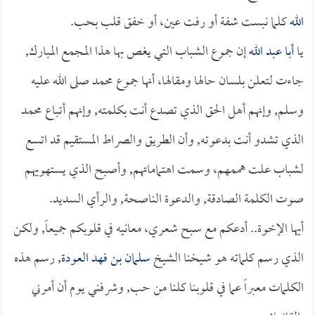
الله
كلما نبست شفة أو رفت عين، أو خفق قلب بحب.
يا
أبا عبد الله
إن جموع الشباب التي يغص بها هذا المجمع المبارك,
جاءت لتعلن بلسان حالها ومقالها، أنها جموع محمد صلى الله عليه
وسلم, وإنهم أهل الحق الذي تصدع أنت بكلمته, وإنهم أتباع محمد
الذي تشدو أنت بدعوته, وأن الطريق والصراط المستقيم قد اتسع
لشباب علت هممهم، وسمت اهتماماتهم, وأصبح الذي يستهويهم
صوت الكلمة الصادقة, والدعوة الناصحة, والرأي السديد.
أيها الإخوة.. أدعكم مع سبح شعري، معانيه في قلوبكم جميعاً, ولكن
الذي رسم كلماته هو شيخنا الشيخ
سلمان بن فهد العودة
, رسم هذه
الكلمات معبراً عما في قلوبنا كلنا من حب, وشرفني يوم أن أمرني