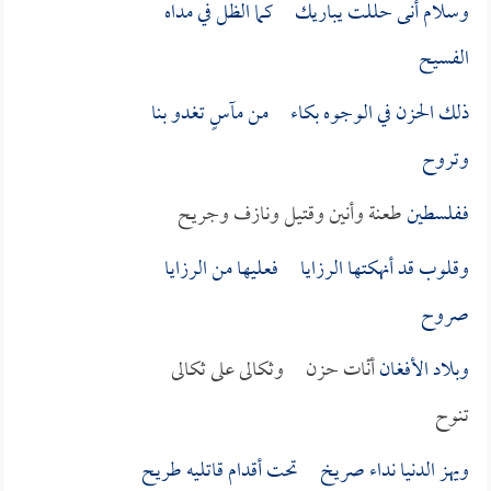
وسلام أنى حللت يباريك كما الظل في مداه
الفسيح
ذلك الحزن في الوجوه بكاء من مآسٍ تغدو بنا
وتروح
فـ
فلسطين
طعنة وأنين وقتيل ونازف وجريح
وقلوب قد أنهكتها الرزايا فعليها من الرزايا
صروح
و
بلاد الأفغان
أنّات حزن وثكالى على ثكالى
تنوح
ويهز الدنيا نداء صريخ تحت أقدام قاتليه طريح