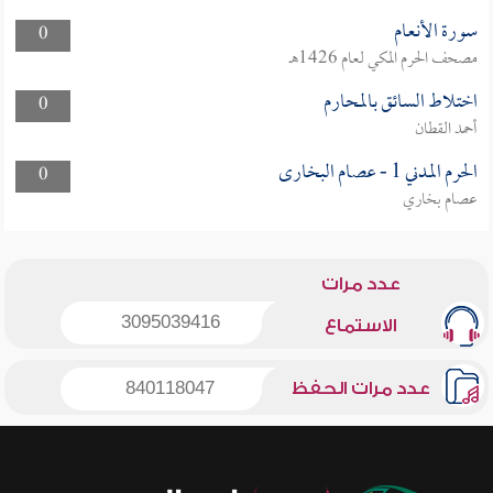
سورة الأنعام
0
مصحف الحرم المكي لعام 1426هـ
اختلاط السائق بالمحارم
0
أحمد القطان
الحرم المدني 1 - عصام البخارى
0
عصام بخاري
عدد مرات
3095039416
الاستماع
عدد مرات الحفظ
840118047