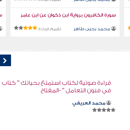
سورة الكافرون برواية ابن ذكوان عن ابن عامر
سو
محمد يحيى طاهر
تقييم المادة:
اب
قراءة صوتية لكتاب استمتع بحياتك " كتاب
في فنون التعامل - من ركل القطة ؟
محمد العريفي