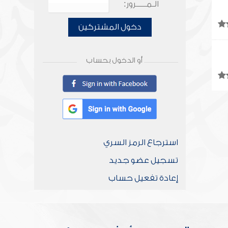
الـمـــــرور:
دخول المشتركين
أو الدخول بحساب
استرجاع الرمز السري
تسجيل عضو جديد
إعادة تفعيل حساب