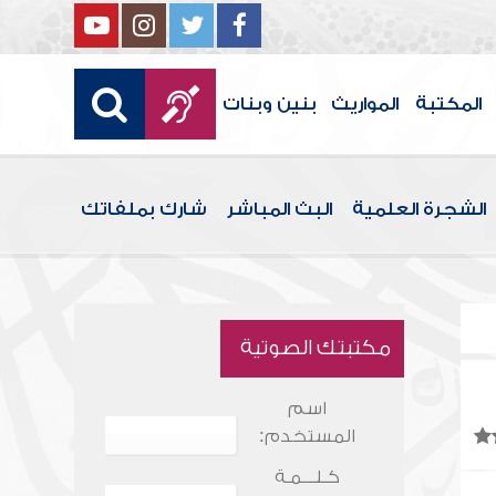
المكتبة
المواريث
بنين وبنات
الشجرة العلمية
البث المباشر
شارك بملفاتك
مكتبتك الصوتية
اسم
المستخدم:
كـلـــمـة