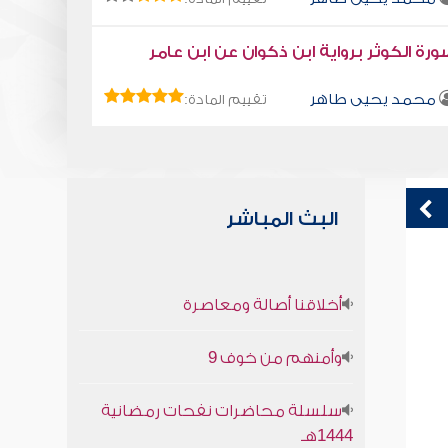
رة الكوثر برواية ابن ذكوان عن ابن عامر
محمد يحيى طاهر
تقييم المادة:
البث المباشر
قراءة صوتية لكتاب استمتع بحياتك " كتاب
ق
أخلاقنا أصالة ومعاصرة
في فنون التعامل " - مفاتيح القلوب
ف
ا
محمد العريفي
وأمنهم من خوف 9
سلسلة محاضرات نفحات رمضانية
1444هـ