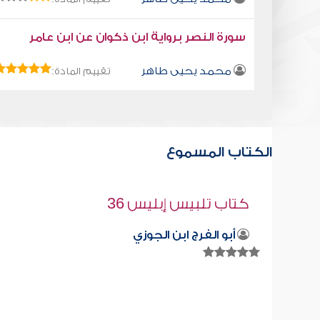
سورة النصر برواية ابن ذكوان عن ابن عامر
محمد يحيى طاهر
تقييم المادة:
الكتاب المسموع
قراءة صوتية لكتاب استمتع بحياتك " كت
في فنون التعامل " -المفتاح
محمد العريفي