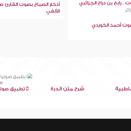
 . رابح بن دراح الجزائري
أذكار الصباح بصوت القارئ ص
ائر
الألفي
صوت أحمد الكوردي
اطبية
شرح متن الدرة
تطبيق صوتي