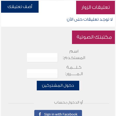
أضف تعليقك
تعليقات الزوار
لا توجد تعليقات حتى الآن
مكتبتك الصوتية
اسم
المستخدم:
كـلـــمـة
الـمـــــرور:
دخول المشتركين
أو الدخول بحساب