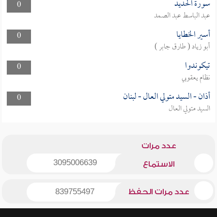
سورة الحديد
0
عبد الباسط عبد الصمد
أسير الخطايا
0
أبو زياد ( طارق جابر )
تيكوندوا
0
نظام يعقوبي
أذان - السيد متولي العال - لبنان
0
السيد متولي العال
عدد مرات
3095006639
الاستماع
عدد مرات الحفظ
839755497