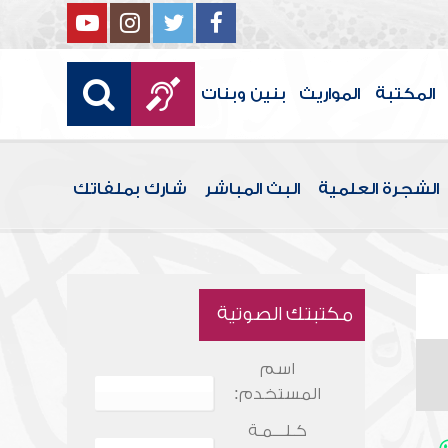
المكتبة
المواريث
بنين وبنات
الشجرة العلمية
البث المباشر
شارك بملفاتك
مكتبتك الصوتية
اسم
المستخدم:
كـلـــمـة