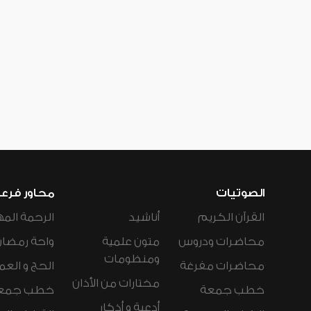
الصوتيات
محاور فرع
القرآن الكريم
أناشيد
الرحمة المه
محاضرات ودروس
متون علمية
واحة رمضان
ومنظومات
محاضرات مفرغة
الحج و العم
مختارات من الأذان
خطب جمعة
خطب جمع
أدعية و أذكار