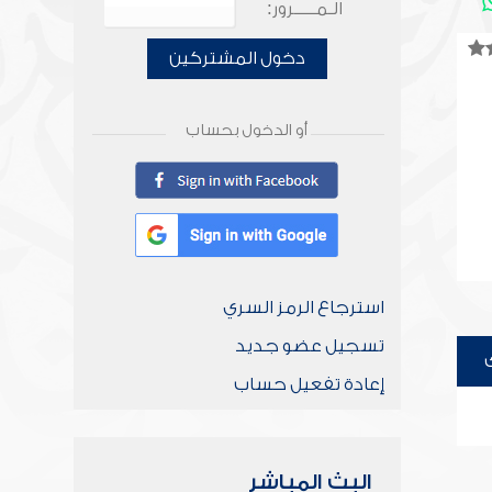
الـمـــــرور:
دخول المشتركين
أو الدخول بحساب
استرجاع الرمز السري
تسجيل عضو جديد
إعادة تفعيل حساب
البث المباشر