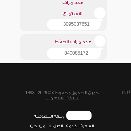
عدد مرات
الاستماع
3095037651
عدد مرات الحفظ
840085172
زوار
جميع الحقوق محفوظة © 2026 - 1998
لشبكة إسلام ويب
وثيقة الخصوصية
اتفاقية الخدمة
اتصل بنا
من نحن