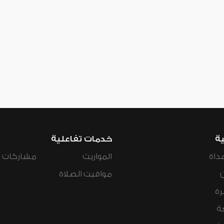
ية
خدمات تفاعلية
داة
المواريث
مشاركات ال
مواقيت الصلاة
رة
ة