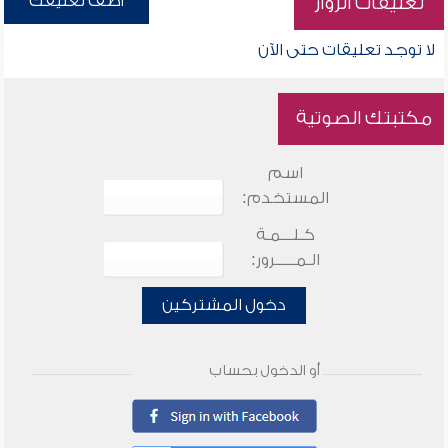
أضف تعليقك
تعليقات الزوار
لا توجد تعليقات حتى الآن
مكتبتك الصوتية
اسم
المستخدم:
كـلـــمـة
الـمـــــرور:
دخول المشتركين
أو الدخول بحساب