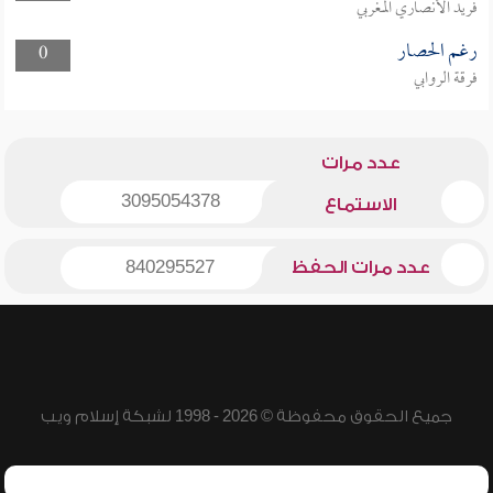
فريد الأنصاري المغربي
رغم الحصار
0
فرقة الروابي
عدد مرات
3095054378
الاستماع
عدد مرات الحفظ
840295527
جميع الحقوق محفوظة © 2026 - 1998 لشبكة إسلام ويب