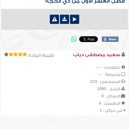
فضل العشر الأول من ذي الحجة
سعيد مصطفى دياب
تقييم المادة:
معلومات : ---
ملحوظة : ---
المستمعين : 223
التنزيل : 1990
الرسائل : 0
المقيميّن : 4
في خزائن : 1