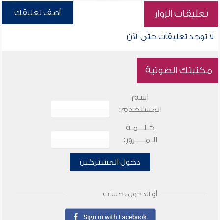
أضف تعليقك
تعليقات الزوار
لا توجد تعليقات حتى الآن
مكتبتك الصوتية
اسم
المستخدم:
كـلـــمـة
الـمـــــرور:
دخول المشتركين
أو الدخول بحساب