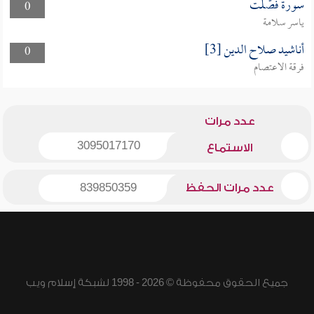
سورة فصّلت
0
ياسر سلامة
أناشيد صلاح الدين [3]
0
فرقة الاعتصام
عدد مرات
3095017170
الاستماع
عدد مرات الحفظ
839850359
جميع الحقوق محفوظة © 2026 - 1998 لشبكة إسلام ويب