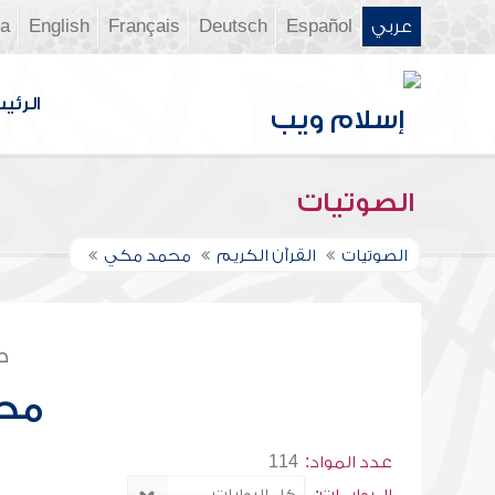
عربي
Español
Deutsch
Français
English
ia
الرئي
الصوتيات
الصوتيات
القرآن الكريم
محمد مكي
ص
مح
عدد المواد:
114