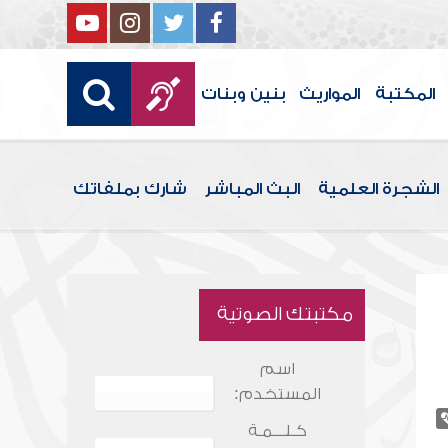
المكتبة
المواريث
بنين وبنات
الشجرة العلمية
البث المباشر
شارك بملفاتك
مكتبتك الصوتية
اسم
المستخدم:
كـلـــمـة