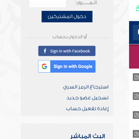
الـمـــــرور:
دخول المشتركين
أو الدخول بحساب
استرجاع الرمز السري
تسجيل عضو جديد
إعادة تفعيل حساب
البث المباشر