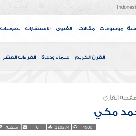
Indones
سية
موسوعات
مقالات
الفتوى
الاستشارات
الصوتيات
القرآن الكريم
علماء ودعاة
القراءات العشر
فحة القارئ
مد مكي
4900
118274
0
مفضلة