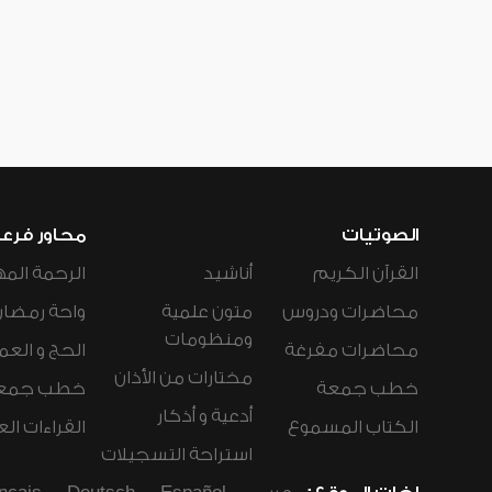
الصوتيات
محاور فرع
القرآن الكريم
أناشيد
الرحمة المه
محاضرات ودروس
متون علمية
واحة رمضان
ومنظومات
محاضرات مفرغة
الحج و العم
مختارات من الأذان
خطب جمعة
خطب جمع
أدعية و أذكار
الكتاب المسموع
القراءات ال
استراحة التسجيلات