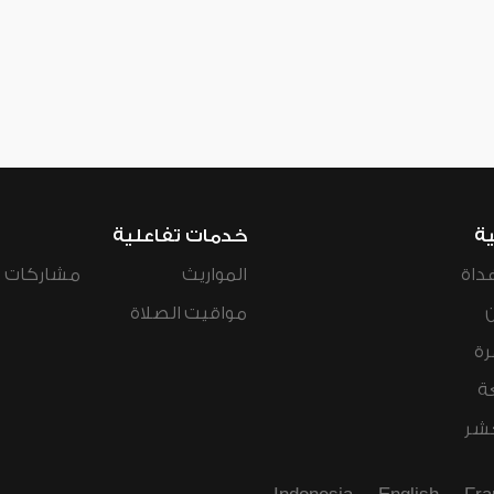
ية
خدمات تفاعلية
داة
المواريث
مشاركات ال
مواقيت الصلاة
رة
ة
عشر