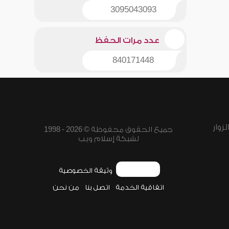
3095043093
عدد مرات الحفظ
840171448
زوار
جميع الحقوق محفوظة © 2026 - 1998
لشبكة إسلام ويب
وثيقة الخصوصية
اتفاقية الخدمة
اتصل بنا
من نحن