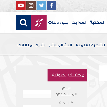
المكتبة
المواريث
بنين وبنات
الشجرة العلمية
البث المباشر
شارك بملفاتك
مكتبتك الصوتية
اسم
المستخدم:
كـلـــمـة