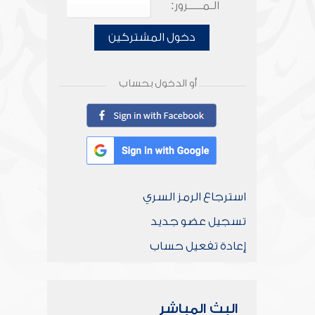
الـمـــــرور:
دخول المشتركين
أو الدخول بحساب
استرجاع الرمز السري
تسجيل عضو جديد
إعادة تفعيل حساب
البث المباشر