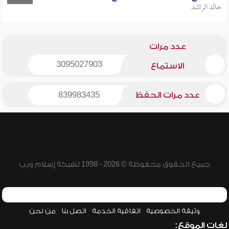
خالد الراشد
عدد مرات
3095027903
الاستماع
عدد مرات الحفظ
839983435
جميع الحقوق محفوظة © 2026 - 1998 لشبكة إسلام ويب
وثيقة الخصوصية
اتفاقية الخدمة
اتصل بنا
من نحن
لغات الموقع: