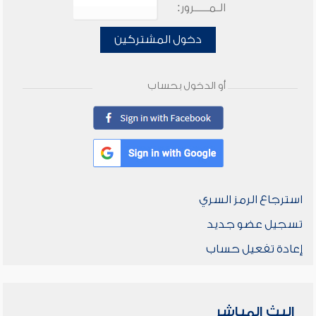
الـمـــــرور:
دخول المشتركين
أو الدخول بحساب
استرجاع الرمز السري
تسجيل عضو جديد
إعادة تفعيل حساب
البث المباشر