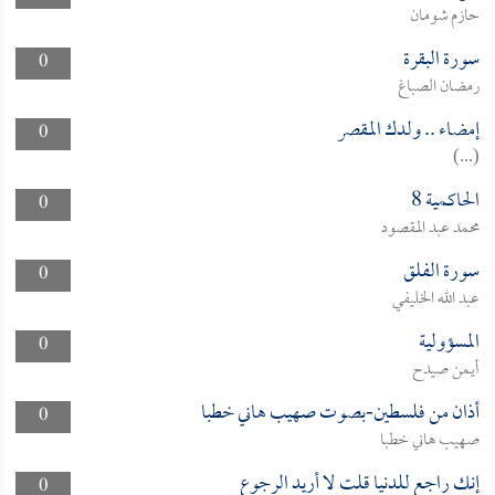
حازم شومان
سورة البقرة
0
رمضان الصباغ
إمضاء .. ولدك المقصر
0
(...)
الحاكمية 8
0
محمد عبد المقصود
سورة الفلق
0
عبد الله الخليفي
المسؤولية
0
أيمن صيدح
أذان من فلسطين-بصوت صهيب هاني خطبا
0
صهيب هاني خطبا
إنك راجع للدنيا قلت لا أريد الرجوع
0