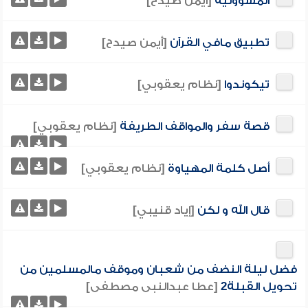
المسؤولية
[أيمن صيدح]
تطبيق مافي القرآن
[أيمن صيدح]
تيكوندوا
[نظام يعقوبي]
قصة سفر والمواقف الطريفة
[نظام يعقوبي]
أصل كلمة المهياوة
[نظام يعقوبي]
قال الله و لكن
[إياد قنيبي]
فضل ليلة النضف من شعبان وموقف مالمسلمين من
تحويل القبلة2
[عطا عبدالنبى مصطفى]