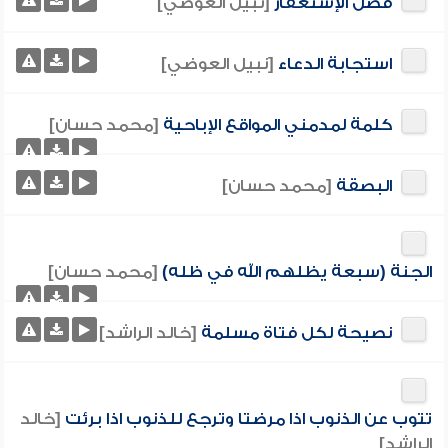
فضل الإستغفار
[نبيل العوضي]
استجابة الدعاء
[نبيل العوضي]
كلمة لمدمني المواقع الإباحية
[محمد حسان]
البصقة
[محمد حسان]
الجنة (سبعة يظلهم الله في ظله)
[محمد حسان]
نصيحة لكل فتاة مسلمة
[خالد الراشد]
تتوب عن الذنوب اذا مرضتا وترجع للذنوب اذا برئت
[خالد
الراشد]