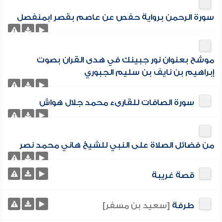
سورة الرحمن برواية حفص عن عاصم بقصر ابمنفصل
موشح بعنوان نور جبينك في هدى القران بصوت
إبراهيم بن نايف بن سليم الجبوري
سورة الصافات للقارىء محمد جلال هواش
من فضائل الصلاة على النبي للشيخ هاني محمد نصر
قصة غريبة
طرفة
[سعيد بن مسفر]