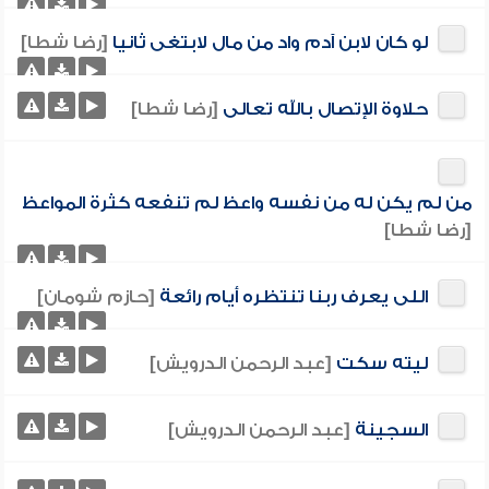
لو كان لابن آدم واد من مال لابتغى ثانيا
[رضا شطا]
حلاوة الإتصال بالله تعالى
[رضا شطا]
من لم يكن له من نفسه واعظ لم تنفعه كثرة المواعظ
[رضا شطا]
اللى يعرف ربنا تنتظره أيام رائعة
[حازم شومان]
ليته سكت
[عبد الرحمن الدرويش]
السجينة
[عبد الرحمن الدرويش]